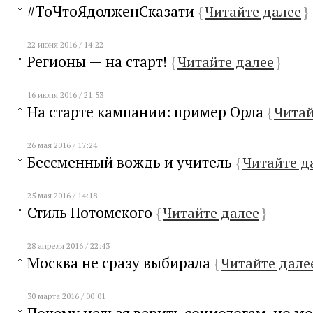
#ТоЧтоЯдолженСказати
{
Читайте далее
}
22 июня 2016 / 14:22
Регионы — на старт!
{
Читайте далее
}
16 июня 2016 / 21:53
На старте кампании: пример Орла
{
Читай
26 мая 2016 / 17:24
Бессменный вождь и учитель
{
Читайте д
25 мая 2016 / 14:18
Стиль Потомского
{
Читайте далее
}
28 апреля 2016 / 22:43
Москва не сразу выбирала
{
Читайте дале
30 марта 2016 / 00:01