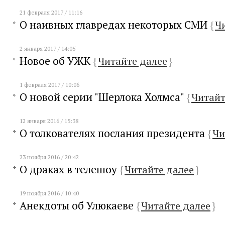
21 февраля 2017 / 11:16
О наивных главредах некоторых СМИ
{
Ч
2 января 2017 / 14:05
Новое об УЖК
{
Читайте далее
}
1 февраля 2017 / 10:06
О новой серии "Шерлока Холмса"
{
Читайт
12 января 2016 / 15:38
О толкователях послания президента
{
Чи
23 ноября 2016 / 20:42
О драках в телешоу
{
Читайте далее
}
19 ноября 2016 / 10:40
Анекдоты об Улюкаеве
{
Читайте далее
}