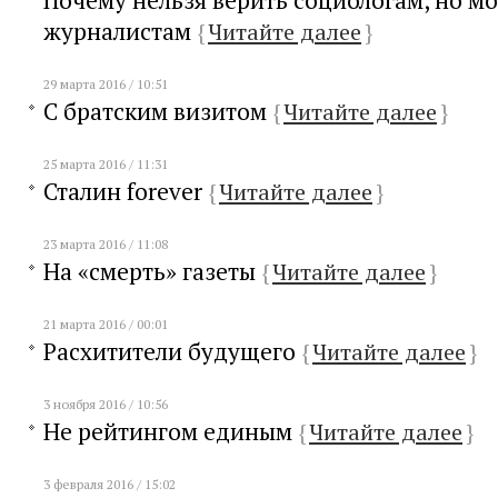
Почему нельзя верить социологам, но м
журналистам
{
Читайте далее
}
29 марта 2016 / 10:51
С братским визитом
{
Читайте далее
}
25 марта 2016 / 11:31
Сталин forever
{
Читайте далее
}
23 марта 2016 / 11:08
На «смерть» газеты
{
Читайте далее
}
21 марта 2016 / 00:01
Расхитители будущего
{
Читайте далее
}
3 ноября 2016 / 10:56
Не рейтингом единым
{
Читайте далее
}
3 февраля 2016 / 15:02