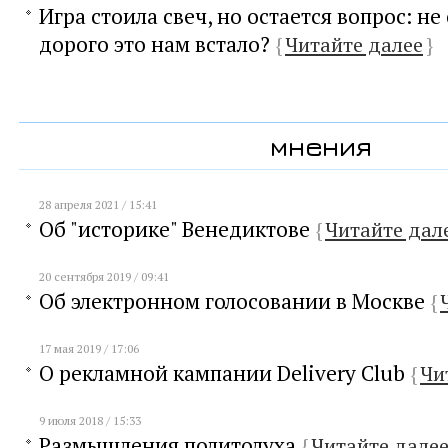
Игра стоила свеч, но остается вопрос: н
дорого это нам встало?
{
Читайте далее
}
мнения
28 апреля 2021 / 15:41
Об "историке" Венедиктове
{
Читайте дал
20 сентября 2019 / 09:41
Об электронном голосовании в Москве
{
17 мая 2019 / 17:06
О рекламной кампании Delivery Club
{
Чи
9 июля 2018 / 15:33
Размышления политолуха
{
Читайте дале