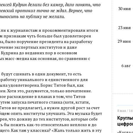
лексей Кудрин делали без камер, дало понять, что
30 июл
евский протокол точно не ждал. Вернее, что
выносить на публику не желали.
23 июл
шли к журналистам и прокомментировали итоги
им признакам чуть больше был удовлетворен
29 июн
ина, было поручение президента на разработку
ечение экспертных институтов и даже
 Кудрина до недавних пор в основном
х масс-медиа как основная, по сравнению с
6 авг
 будут сшивать в один документ, то есть
зработку уникального и единственного для
ыла удовлетворена. Борис Титов был, как
н. Хотя это, разумеется, только впечатление.
ное расхождение в планах в том, что Титов
тем запуска печатного станка (хотя, кстати,
итов не предлагает), а нужен другой рост за счет
8 мая / 14
бщем опять институты улучшать. Эта музыка будет
Круглы
ерен, что доживу до тех институтов, которые себе
цифро
сь бы пожить как-то относительно неплохо и до
щего. Как там у классика? «Жаль только жить в эту
«Когда