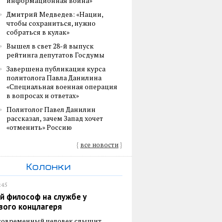
информационная война»
Дмитрий Медведев: «Нации,
чтобы сохраниться, нужно
собраться в кулак»
Вышел в свет 28-й выпуск
рейтинга депутатов Госдумы
Завершена публикация курса
политолога Павла Данилина
«Специальная военная операция
в вопросах и ответах»
Политолог Павел Данилин
рассказал, зачем Запад хочет
«отменить» Россию
{
все новости
}
Колонки
:45
й философ на службе у
вого концлагеря
 современный человек слышит