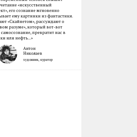
очетание «искусственный
кт», его сознание мгновенно
вает ему картинки из фантастики.
ают «Скайнетом», рассуждают о
ом разуме», который вот-вот
 самосознание, превратит нас в
ки или нефть...»
Антон
Николаев
художник, куратор