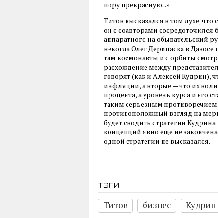
пору прекрасную...»
Титов высказался в том духе, что 
он с соавторами сосредоточился 
аппаратного на обывательский ру
некогда Олег Дерипаска в Давосе
там космонавты и с орбиты смотря
расхождение между представител
говорят (как и Алексей Кудрин), 
инфляции, а вторые — что их вол
процента, а уровень курса и его с
таким серьезным противоречием,
противоположный взгляд на меры 
будет сводить стратегии Кудрина и
концепций явно еще не закончена.
одной стратегии не высказался.
тэги
Титов
бизнес
Кудрин