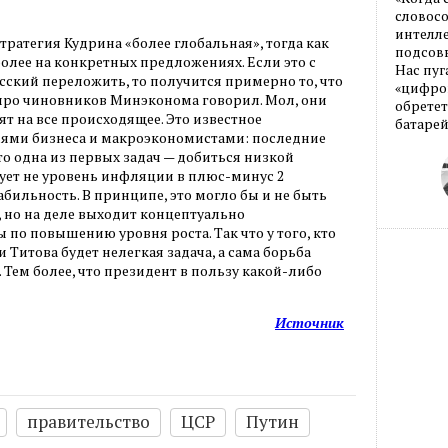
словос
интелле
стратегия Кудрина «более глобальная», тогда как
подсовы
более на конкретных предложениях. Если это с
Нас пуг
сский переложить, то получится примерно то, что
«цифров
 про чиновников Минэконома говорил. Мол, они
обретет
т на все происходящее. Это известное
батарей
ями бизнеса и макроэкономистами: последние
что одна из первых задач — добиться низкой
нует не уровень инфляции в плюс-минус 2
табильность. В принципе, это могло бы и не быть
 но на деле выходит концептуально
по повышению уровня роста. Так что у того, кто
 Титова будет нелегкая задача, а сама борьба
 Тем более, что президент в пользу какой-либо
Источник
правительство
ЦСР
Путин