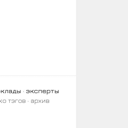
оклады
эксперты
ко тэгов
архив