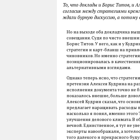
То, что доклады и Борис Титов, и А
согласия между стратегиями кремл
ждали бурную дискуссию, а потому 
Но на выходе оба докладчика вы
совещания. Судя по чисто внешн
Борис Титов. У него, как и у Кудр
стратегии и карт-бланш на привл
чиновников. Но именно стратегия
позиционировалась в качественны
альтернативными взглядами.
Однако теперь ясно, что стратегии
претензия Алексея Кудрина на ра
исполнения документа точно не б
показалось внешне, больше доволе
Алексей Кудрин сказал, что основ
предлагает наращивать расходы пу
насколько я понял, именно этого Т
улучшения делового климата. В о
вечной. Единственное, я тут не ув
эксперты навоображали, а хотело
того далекого и прекрасного буду