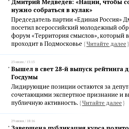
Дмитрий Медведев: «Нации, чтобы с
нужно собраться в кулак»
Председатель партии «Единая Россия» 
посетил всероссийский молодежный об
форум «Территория смыслов», который в
проходит в Подмосковье
{
Читайте далее
}
23 июля / 13:13
Вышел в свет 28-й выпуск рейтинга 
Госдумы
Лидирующие позиции остаются за депут
сочетающими экспертное признание и 
публичную активность.
{
Читайте далее
}
29 июня / 18:16
Завершена публикация курса полито