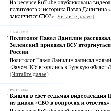
На ресурсе RuTube опубликована видеол
политолога и историка Павла Данилина «
закончится СВО?»
{
Читайте далее
}
21 мая / 12:32
Политолог Павел Данилин рассказал
Зеленский приказал ВСУ вторгнутьс
России
Политолог Павел Данилин записал новый
«Зачем ВСУ вторглись в Курскую область
{
Читайте далее
}
19 мая / 14:32
Вышла в свет седьмая видеолекция 
из цикла «СВО в вопросах и ответах»
На ресурсе RuTube опубликована видеол