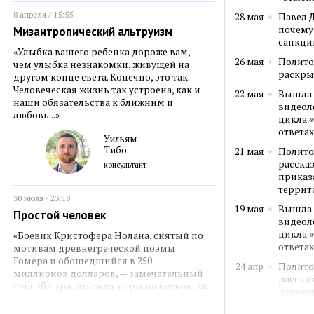
8 апреля / 15:55
28 мая
Павел 
почему
Мизантропический альтруизм
санкци
«Улыбка вашего ребенка дороже вам,
26 мая
Полито
чем улыбка незнакомки, живущей на
раскры
другом конце света. Конечно, это так.
Человеческая жизнь так устроена, как и
22 мая
Вышла 
наши обязательства к ближним и
видеол
любовь...»
цикла «
ответах
Уильям
Тибо
21 мая
Полито
рассказ
консультант
приказ
террит
30 июля / 23:18
19 мая
Вышла 
Простой человек
видеол
цикла «
«Боевик Кристофера Нолана, снятый по
ответах
мотивам древнегреческой поэмы
Гомера и обошедшийся в 250
24 апр
Полито
миллионов долларов, — замечательный
рассказ
способ спрятаться от жары на несколько
перего
часов...»
Украин