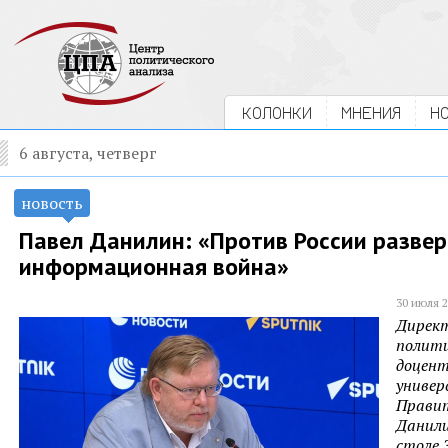
КОЛОНКИ
МНЕНИЯ
Н
6 августа, четверг
новость
Павел Данилин: «Против России развер
информационная война»
30 июля 20
Дирек
полити
доцент
универ
Правит
Данили
столе