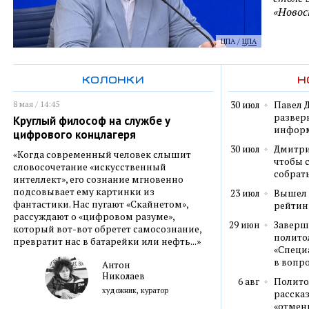
«Новост
ЦПА /
ЦПА
колонки
н
8 мая / 14:45
30 июл
Павел 
развер
Круглый философ на службе у
информ
цифрового концлагеря
30 июл
Дмитри
«Когда современный человек слышит
чтобы 
словосочетание «искусственный
собрать
интеллект», его сознание мгновенно
подсовывает ему картинки из
23 июл
Вышел 
фантастики. Нас пугают «Скайнетом»,
рейтин
рассуждают о «цифровом разуме»,
29 июн
Заверш
который вот-вот обретет самосознание,
полито
превратит нас в батарейки или нефть...»
«Специ
в вопро
Антон
Николаев
6 авг
Полито
художник, куратор
рассказ
«отмен