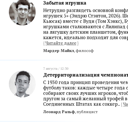
Забытая игрушка
Нетрудно разглядеть основной конфл
игрушек 5» (Эндрю Стэнтон, 2026). 
Кьюсак) вместе с Вуди (Том Хэнкс), 
игрушками сталкиваются с Лилипад (
на лягушку детским планшетом, фун
кажется, идеально подходит для сов
{
Читайте далее
}
Мардер Майкл
, философ
7 августа / 12:30
Детерриториализация чемпиона
С 1930 года принцип проведения че
футболу таков: каждые четыре года 
собирают своих лучших игроков, что
другом за самый желанный трофей в 
Соединенных Штатах как соккер..
{
Чи
Леонард Ральф
, публицист