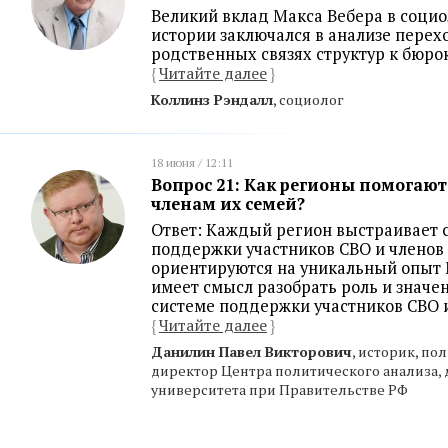
Великий вклад Макса Вебера в соци
истории заключался в анализе перех
родственных связях структур к бюро
{
Читайте далее
}
Коллинз Рэндалл
, социолог
18 июня / 12:11
Вопрос 21: Как регионы помогаю
членам их семей?
Ответ: Каждый регион выстраивает 
поддержки участников СВО и членов и
ориентируются на уникальный опыт 
имеет смысл разобрать роль и значе
системе поддержки участников СВО 
{
Читайте далее
}
Данилин Павел Викторович
, историк, по
директор Центра политического анализа,
университета при Правительстве РФ