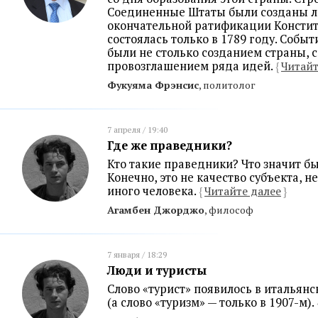
Соединенные Штаты были созданы л
окончательной ратификации Констит
состоялась только в 1789 году. Событ
были не столько созданием страны, 
провозглашением ряда идей.
{
Читайт
Фукуяма Фрэнсис
, политолог
7 апреля / 19:40
Где же праведники?
Кто такие праведники? Что значит 
Конечно, это не качество субъекта, н
иного человека.
{
Читайте далее
}
Агамбен Джорджо
, философ
7 января / 18:29
Люди и туристы
Слово «турист» появилось в итальянс
(а слово «туризм» — только в 1907-м).