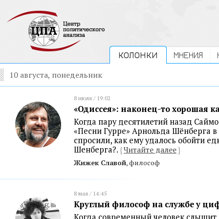
КОЛОНКИ
МНЕНИЯ
10 августа, понедельник
8 июля / 19:02
«Одиссея»: наконец-то хорошая 
Когда пару десятилетий назад Саймо
«Песни Гурре» Арнольда Шёнберга в 
спросили, как ему удалось обойти ед
Шенберга?.
{
Читайте далее
}
Жижек Славой
, философ
8 мая / 14:45
Круглый философ на службе у ци
Когда современный человек слышит 