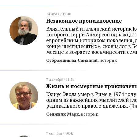
14 июля / 13:40
Незаконное проникновение
Влиятельный итальянский историк Ка
которого Перри Андерсон однажды 
европейским историком поколения, д
конце шестидесятых», скончался в Б
месяце в возрасте восьмидесяти семи
Субраманьям Санджай
, историк
7 декабря / 11:34
Жизнь и посмертные приключени
Юлиус Эвола умер в Риме в 1974 году 
одним из важнейших мыслителей гл
радикального правого движения.
{
Чи
Седжвик Марк
, историк
7 октября / 10:42