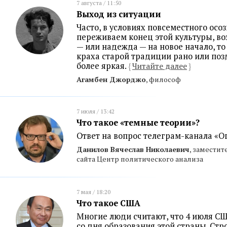
7 августа / 11:50
Выход из ситуации
Часто, в условиях повсеместного осоз
переживаем конец этой культуры, во
— или надежда — на новое начало, то 
краха старой традиции рано или поз
более яркая.
{
Читайте далее
}
Агамбен Джорджо
, философ
7 июля / 13:42
Что такое «темные теории»?
Ответ на вопрос телеграм-канала «Ог
Данилов Вячеслав Николаевич
, заместит
сайта Центр политического анализа
7 мая / 18:20
Что такое США
Многие люди считают, что 4 июля СШ
со дня образования этой страны. Стро