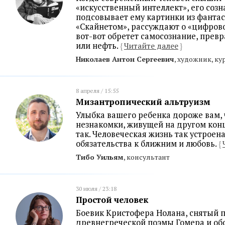
«искусственный интеллект», его соз
подсовывает ему картинки из фантас
«Скайнетом», рассуждают о «цифров
вот-вот обретет самосознание, превр
или нефть.
{
Читайте далее
}
Николаев Антон Сергеевич
, художник, ку
8 апреля / 15:55
Мизантропический альтруизм
Улыбка вашего ребенка дороже вам,
незнакомки, живущей на другом конце
так. Человеческая жизнь так устроена
обязательства к ближним и любовь.
{
Тибо Уильям
, консультант
30 июля / 23:18
Простой человек
Боевик Кристофера Нолана, снятый 
древнегреческой поэмы Гомера и об