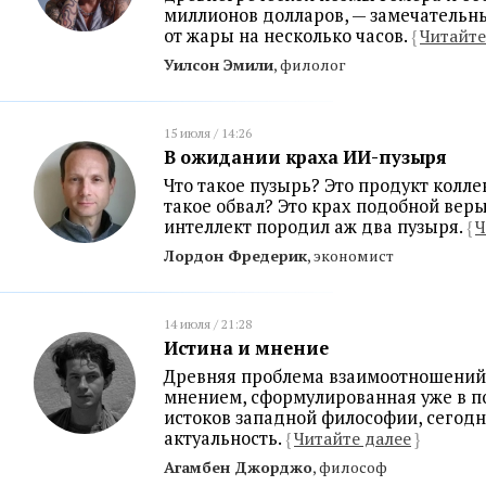
миллионов долларов, — замечательны
от жары на несколько часов.
{
Читайте
Уилсон Эмили
, филолог
15 июля / 14:26
В ожидании краха ИИ-пузыря
Что такое пузырь? Это продукт колле
такое обвал? Это крах подобной вер
интеллект породил аж два пузыря.
{
Ч
Лордон Фредерик
, экономист
14 июля / 21:28
Истина и мнение
Древняя проблема взаимоотношений
мнением, сформулированная уже в п
истоков западной философии, сегод
актуальность.
{
Читайте далее
}
Агамбен Джорджо
, философ