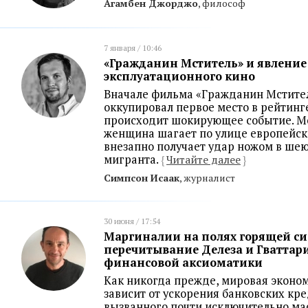
Агамбен Джорджо
, философ
7 января / 10:46
«Гражданин Мститель» и явление
эксплуатационного кино
Вначале фильма «Гражданин Мстител
оккупировал первое место в рейтинг
происходит шокирующее событие. М
женщина шагает по улице европейск
внезапно получает удар ножом в шею
мигранта.
{
Читайте далее
}
Симпсон Исаак
, журналист
30 июня / 17:54
Маргиналии на полях горящей си
перечитывание Делеза и Гваттари
финансовой аксиоматики
Как никогда прежде, мировая эконо
зависит от ускорения банковских кр
вызванного почти исключительно м