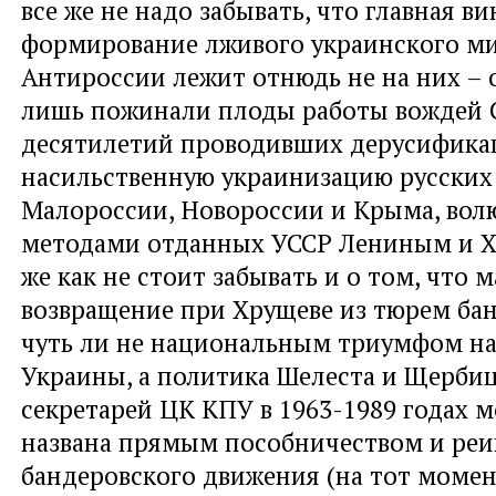
все же не надо забывать, что главная ви
формирование лживого украинского м
Антироссии лежит отнюдь не на них – о
лишь пожинали плоды работы вождей С
десятилетий проводивших дерусифика
насильственную украинизацию русских
Малороссии, Новороссии и Крыма, во
методами отданных УССР Лениным и Х
же как не стоит забывать и о том, что 
возвращение при Хрущеве из тюрем ба
чуть ли не национальным триумфом на
Украины, а политика Шелеста и Щербиц
секретарей ЦК КПУ в 1963-1989 годах 
названа прямым пособничеством и ре
бандеровского движения (на тот момен