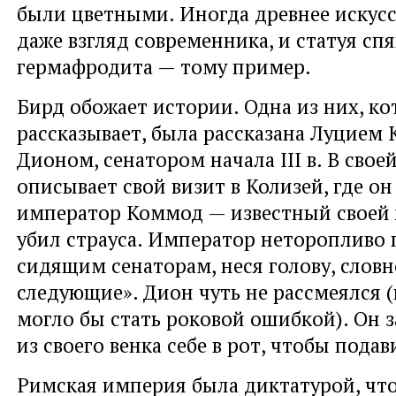
были цветными. Иногда древнее искус
даже взгляд современника, и статуя сп
гермафродита — тому пример.
Бирд обожает истории. Одна из них, ко
рассказывает, была рассказана Луцием 
Дионом, сенатором начала III в. В свое
описывает свой визит в Колизей, где он
император Коммод — известный своей
убил страуса. Император неторопливо
сидящим сенаторам, неся голову, словн
следующие». Дион чуть не рассмеялся 
могло бы стать роковой ошибкой). Он з
из своего венка себе в рот, чтобы подав
Римская империя была диктатурой, что