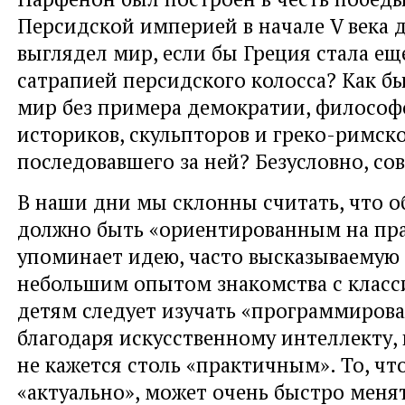
Персидской империей в начале V века до
выглядел мир, если бы Греция стала ещ
сатрапией персидского колосса? Как б
мир без примера демократии, философо
историков, скульпторов и греко-римско
последовавшего за ней? Безусловно, со
В наши дни мы склонны считать, что о
должно быть «ориентированным на пра
упоминает идею, часто высказываемую
небольшим опытом знакомства с класси
детям следует изучать «программирова
благодаря искусственному интеллекту,
не кажется столь «практичным». То, чт
«актуально», может очень быстро менят