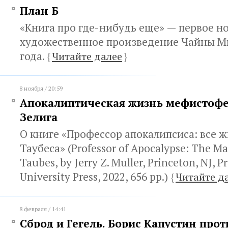
План Б
«Книга про где-нибудь еще» — первое н
художественное произведение Чайны Мь
года.
{
Читайте далее
}
8 ноября / 20:59
Апокалиптическая жизнь мефистофе
Зелига
О книге «Профессор апокалипсиса: все 
Таубеса» (Professor of Apocalypse: The Ma
Taubes, by Jerry Z. Muller, Princeton, NJ, P
University Press, 2022, 656 pp.)
{
Читайте д
8 февраля / 14:41
Сброд и Гегель. Борис Капустин прот