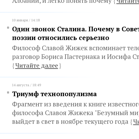
Албании, и легко понять почему
{
Читайт
10 января / 14:18
Один звонок Сталина. Почему в Сове
поэзии относились серьезно
Философ Славой Жижек вспоминает те
разговор Бориса Пастернака и Иосифа С
{
Читайте далее
}
14 августа / 18:49
Триумф технопопулизма
Фрагмент из введения к книге известног
философа Славоя Жижека "Безумный мир
выйдет в свет в ноябре текущего года
{
Ч