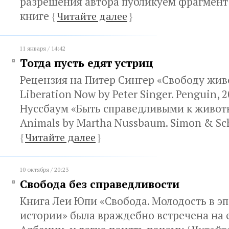
разрешения автора публикуем фрагмент
книге
{
Читайте далее
}
11 января / 14:42
Тогда пусть едят устриц
Рецензия на Питер Сингер «Свободу жив
Liberation Now by Peter Singer. Penguin, 
Нуссбаум «Быть справедливыми к животны
Animals by Martha Nussbaum. Simon & Sch
{
Читайте далее
}
10 октября / 20:23
Свобода без справедливости
Книга Леи Юпи «Свобода. Молодость в э
истории» была враждебно встречена на 