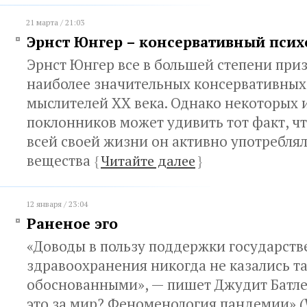
21 марта / 21:03
Эрнст Юнгер – консервативный псих
Эрнст Юнгер все в большей степени при
наиболее значительных консервативных
мыслителей ХХ века. Однако некоторых и
поклонников может удивить тот факт, ч
всей своей жизни он активно употребля
вещества
{
Читайте далее
}
12 января / 23:04
Раненое эго
«Доводы в пользу поддержки государств
здравоохранения никогда не казались т
обоснованными», — пишет Джудит Батлер
это за мир? Феноменология пандемии» (