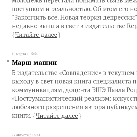
молодежь перестала понимать связь ме
поступком и реальностью. Об этом его н
"Закончить все. Новая теория депрессии"
недавно вышла в свет в издательстве Rep
{
Читайте далее
}
10 марта / 15:54
Марш машин
В издательстве «Совпадение» в текущем 
выходу в свет новая книга специалиста 
коммуникациям, доцента ВШЭ Павла Ро
«Постгуманистический реализм: искусст
любезного разрешения автора публикуе
книги.
{
Читайте далее
}
27 августа / 16:41