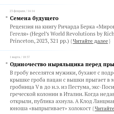
23 февраля / 14:14
Семена будущего
Рецензия на книгу Ричарда Берка «Мир
Гегеля» (Hegel’s World Revolutions by Ric
Princeton, 2023, 321 pp.)
{
Читайте далее
}
1 марта / 18:37
Одиночество ныряльщика перед пр
В гробу веселятся мужики, бухают с подр
крышке гроба пацан с вышки прыгает в м
гробница V в до н.э. из Пестума, экс-Пос
греческой колонии в Италии. Когда нед
открыли, публика ахнула. А Клод Ланцма
юноша «выпрыгивает» холокост
{
Читайте