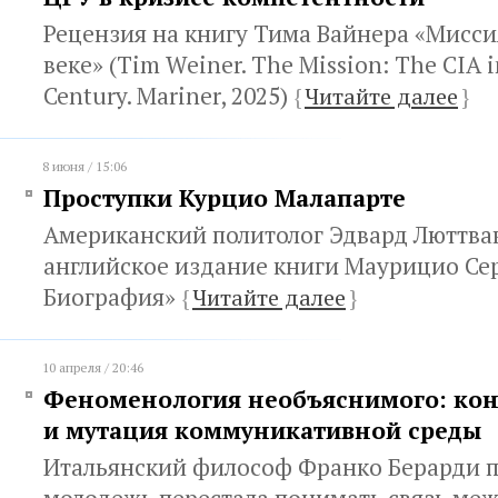
Рецензия на книгу Тима Вайнера «Миссия
веке» (Tim Weiner. The Mission: The CIA i
Century. Mariner, 2025)
{
Читайте далее
}
8 июня / 15:06
Проступки Курцио Малапарте
Американский политолог Эдвард Люттва
английское издание книги Маурицио Се
Биография»
{
Читайте далее
}
10 апреля / 20:46
Феноменология необъяснимого: кон
и мутация коммуникативной среды
Итальянский философ Франко Берарди по