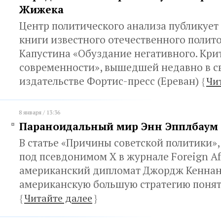
Жижека
Центр политического анализа публикует
книги известного отечественного полит
Капустина «Обуздание негативного. Кри
современности», вышедшей недавно в св
издательстве Фортис-пресс (Ереван)
{
Чи
8 января / 13:36
Параноидальный мир Энн Эпплбаум
В статье «Причины советской политики»
под псевдонимом Х в журнале Foreign Affa
американский дипломат Джордж Кеннан 
американскую большую стратегию поня
{
Читайте далее
}