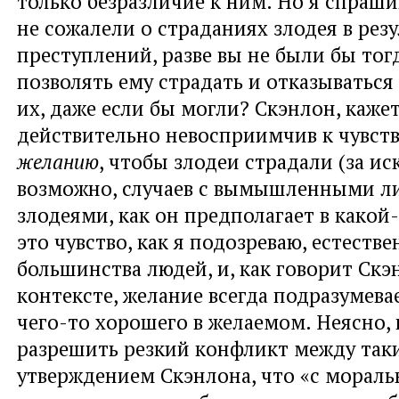
только безразличие к ним. Но я спраши
не сожалели о страданиях злодея в резу
преступлений, разве вы не были бы то
позволять ему страдать и отказываться
их, даже если бы могли? Скэнлон, кажет
действительно невосприимчив к чувств
желанию
, чтобы злодеи страдали (за и
возможно, случаев с вымышленными л
злодеями, как он предполагает в какой
это чувство, как я подозреваю, естеств
большинства людей, и, как говорит Скэ
контексте, желание всегда подразумева
чего-то хорошего в желаемом. Неясно,
разрешить резкий конфликт между так
утверждением Скэнлона, что «с мораль