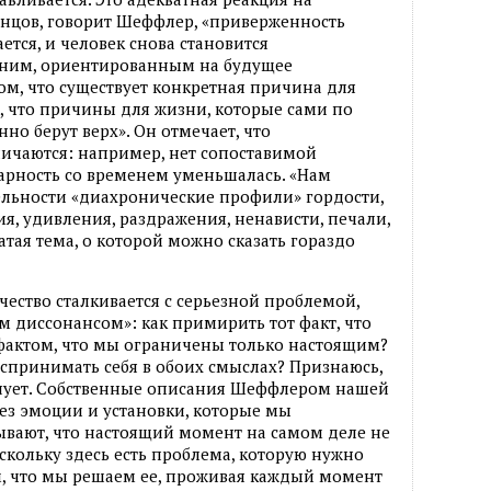
концов, говорит Шеффлер, «приверженность
тся, и человек снова становится
ним, ориентированным на будущее
ом, что существует конкретная причина для
м, что причины для жизни, которые сами по
нно берут верх». Он отмечает, что
ичаются: например, нет сопоставимой
арность со временем уменьшалась. «Нам
ельности «диахронические профили» гордости,
ия, удивления, раздражения, ненависти, печали,
атая тема, о которой можно сказать гораздо
чество сталкивается с серьезной проблемой,
 диссонансом»: как примирить тот факт, что
 фактом, что мы ограничены только настоящим?
принимать себя в обоих смыслах? Признаюсь,
лнует. Собственные описания Шеффлером нашей
ез эмоции и установки, которые мы
ывают, что настоящий момент на самом деле не
оскольку здесь есть проблема, которую нужно
ом, что мы решаем ее, проживая каждый момент