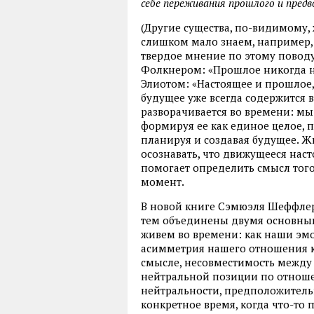
себе переживания прошлого и предв
(Другие существа, по-видимому,
слишком мало знаем, например, 
твердое мнение по этому поводу
Фолкнером: «Прошлое никогда не
Элиотом: «Настоящее и прошлое,
будущее уже всегда содержится 
разворачивается во времени: мы
формируя ее как единое целое, 
планируя и создавая будущее. Ж
осознавать, что движущееся нас
помогает определить смысл того
момент.
В новой книге Сэмюэля Шеффлер
тем объединены двумя основным
живем во времени: как наши эмо
асимметрия нашего отношения к
смысле, несовместимость между
нейтральной позиции по отнош
нейтральности, предположитель
конкретное время, когда что-то 