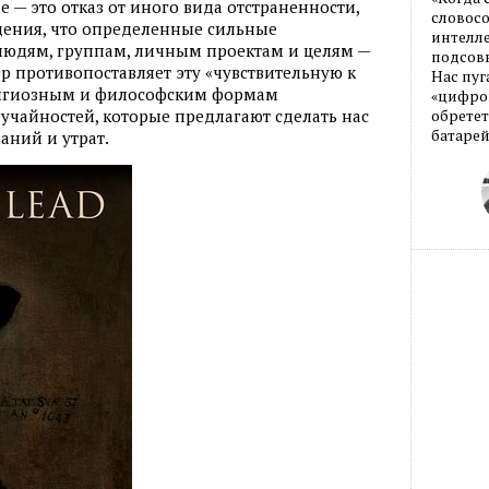
е — это отказ от иного вида отстраненности,
словос
ждения, что определенные сильные
интелле
людям, группам, личным проектам и целям —
подсовы
 противопоставляет эту «чувствительную к
Нас пуг
игиозным и философским формам
«цифров
учайностей, которые предлагают сделать нас
обретет
батарей
аний и утрат.