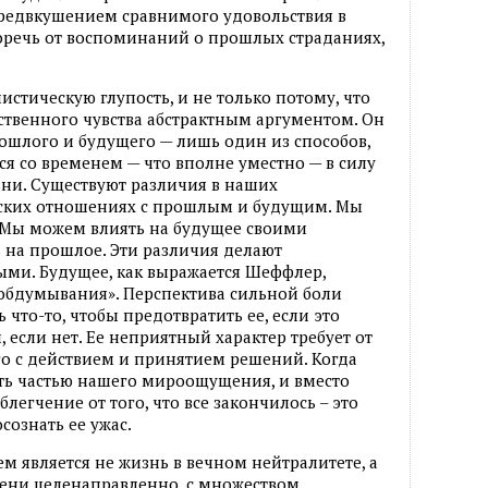
 предвкушением сравнимого удовольствия в
оречь от воспоминаний о прошлых страданиях,
стическую глупость, и не только потому, что
ественного чувства абстрактным аргументом. Он
рошлого и будущего — лишь один из способов,
 со временем — что вполне уместно — в силу
ни. Существуют различия в наших
еских отношениях с прошлым и будущим. Мы
 Мы можем влиять на будущее своими
 на прошлое. Эти различия делают
ми. Будущее, как выражается Шеффлер,
обдумывания». Перспектива сильной боли
 что-то, чтобы предотвратить ее, если это
, если нет. Ее неприятный характер требует от
го с действием и принятием решений. Когда
ыть частью нашего мироощущения, и вместо
легчение от того, что все закончилось – это
сознать ее ужас.
м является не жизнь в вечном нейтралитете, а
мени целенаправленно, с множеством