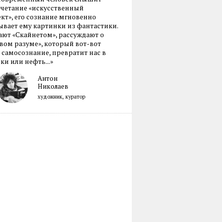
очетание «искусственный
кт», его сознание мгновенно
вает ему картинки из фантастики.
ают «Скайнетом», рассуждают о
ом разуме», который вот-вот
 самосознание, превратит нас в
ки или нефть...»
Антон
Николаев
художник, куратор