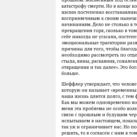
катастрофу смерти. Но в конце 
жизни постепенно восстанавливае
восприимчивым к своим нынеш
начинаниям. Дело не столько в т
прекращения горя, сколько в то
себе никогда не угасали, постепе
эмоциональные траектории разл
причины для того, чтобы благод
необходимо рассмотреть по отд
стыда, вины, раскаяния, сожален
отвращения и так далее». Это бог
больше.
Шеффлер утверждает, что челове
которую он называет «временным
наша жизнь длится долго, с тем
Как мы можем одновременно вос
меня эта проблема не особо во
связи с прошлым и будущим чер
испытываем в настоящем, показ
так уж и ограничивает нас. Но п
решить, то я согласен с ним в т