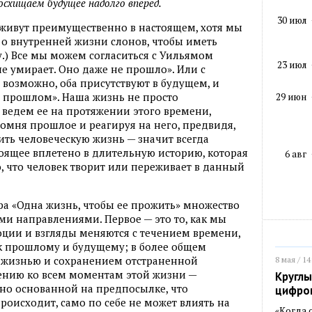
осхищаем будущее надолго вперед.
30 июл
 живут преимущественно в настоящем, хотя мы
о внутренней жизни слонов, чтобы иметь
.) Все мы можем согласиться с Уильямом
23 июл
 умирает. Оно даже не прошло». Или с
 возможно, оба присутствуют в будущем, и
в прошлом». Наша жизнь не просто
29 июн
 ведем ее на протяжении этого времени,
помня прошлое и реагируя на него, предвидя,
ить человеческую жизнь — значит всегда
тоящее вплетено в длительную историю, которая
6 авг
, что человек творит или переживает в данный
а «Одна жизнь, чтобы ее прожить» множество
и направлениями. Первое — это то, как мы
ции и взгляды меняются с течением времени,
 прошлому и будущему; в более общем
 жизнью и сохранением отстраненной
8 мая / 14
ению ко всем моментам этой жизни —
Круглы
но основанной на предпосылке, что
цифро
происходит, само по себе не может влиять на
«Когда