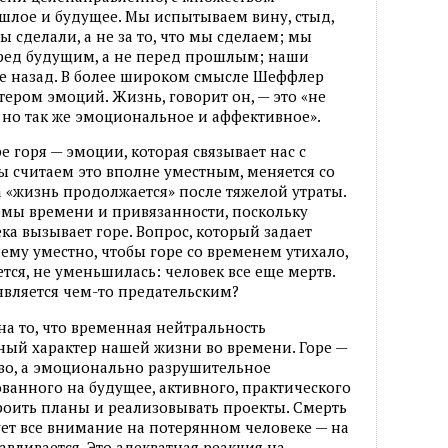
шлое и будущее. Мы испытываем вину, стыд,
мы сделали, а не за то, что мы сделаем; мы
ред будущим, а не перед прошлым; наши
не назад. В более широком смысле Шеффлер
ером эмоций. Жизнь, говорит он, — это «не
 но так же эмоциональное и аффективное».
е горя — эмоции, которая связывает нас с
 считаем это вполне уместным, меняется со
а «жизнь продолжается» после тяжелой утраты.
емы времени и привязанности, поскольку
а вызывает горе. Вопрос, который задает
ему уместно, чтобы горе со временем утихало,
ется, не уменьшилась: человек все еще мертв.
является чем-то предательским?
на то, что временная нейтральность
ый характер нашей жизни во времени. Горе —
тво, а эмоционально разрушительное
анного на будущее, активного, практического
роить планы и реализовывать проекты. Смерть
ет все внимание на потерянном человеке — на
ливается. Это адекватная реакция на