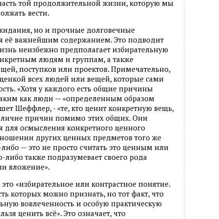
к часть той продолжительной жизни, которую мы
олжать вести.
ожидания, но и прочные долговечные
ся её важнейшим содержанием. Это подводит
Жизнь неизбежно предполагает избирательную
онкретным людям и группам, а также
щей, поступков или проектов. Примечательно,
оценкой всех людей или вещей, которые сами
сть. «Хотя у каждого есть общие причины
таким как люди — «определенным образом
шет Шеффлер, - «те, кто ценит конкретную вещь,
аличие причин помимо этих общих. Они
ния для осмысления конкретного ценного
отношении других ценных предметов того же
-либо — это не просто считать это ценным или
то-либо также подразумевает своего рода
ли вложение».
 это «избирательное или контрастное понятие.
ть которых можно признать, но тот факт, что
ьную вовлеченность и особую практическую
льзя ценить всё». Это означает, что