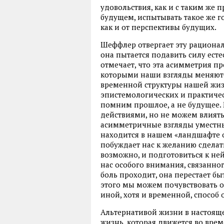
удовольствия, как и с таким же
будущем, испытывать такое же г
как и от перспективы будущих.
Шеффлер отвергает эту рационали
она пытается подавить силу ест
отмечает, что эта асимметрия п
которыми наши взгляды меняются
временной структуры нашей жиз
эпистемологических и практич
помним прошлое, а не будущее.
действиями, но не можем влиять
асимметричные взгляды уместны
находится в нашем «ландшафте 
побуждает нас к желанию сделать
возможно, и подготовиться к ней
нас особого внимания, связанно
боль проходит, она перестает б
этого мы можем почувствовать об
иной, хотя и временной, способ о
Альтернативой жизни в настояще
жизнь, которая движется во вре