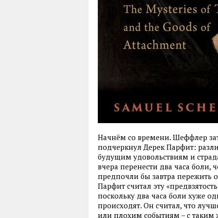
Начнём со времени. Шеффлер зат
подчеркнул Дерек Парфит: раз
будущим удовольствиям и стра
вчера перенести два часа боли, 
предпочли бы завтра пережить од
Парфит считал эту «предвзятост
поскольку два часа боли хуже одн
происходят. Он считал, что лу
или плохим событиям – с таким