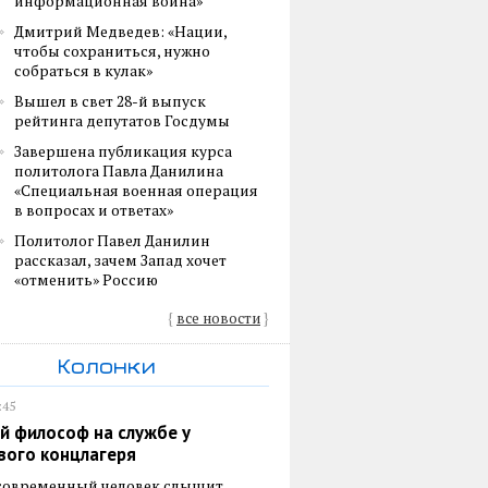
информационная война»
Дмитрий Медведев: «Нации,
чтобы сохраниться, нужно
собраться в кулак»
Вышел в свет 28-й выпуск
рейтинга депутатов Госдумы
Завершена публикация курса
политолога Павла Данилина
«Специальная военная операция
в вопросах и ответах»
Политолог Павел Данилин
рассказал, зачем Запад хочет
«отменить» Россию
{
все новости
}
Колонки
:45
й философ на службе у
вого концлагеря
 современный человек слышит