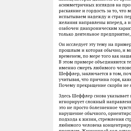
асимметричных взглядов на про
раскаяние и гордость за то, что 
испытываем надежду и страх пе
желания направлены вперед, а 
озабочен диахроническим характ
только деятельное предприятие,
Он исследует эту тему на пример
прошлым и которая обычно, и мы
временем, по мере того как наш
В этом примере объединяются т
именно смерть любимого человек
Шеффлер, заключается в том, поч
учитывая, что причина горя, каж
Почему прекращение скорби не 
Здесь Шеффлер снова указывает 
игнорирует сложный направленн
это не просто болезненное чувс
нарушение обычного, ориентиров
подхода к жизни, стремления ст
любимого человека концентриру
прошлом. Жизненный ход останав