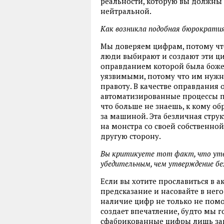
реальности, которую вы должны 
нейтральной.
Как возникла подобная бюрократи
Мы доверяем цифрам, потому чт
люди выбирают и создают эти ци
оправданием которой была божес
уязвимыми, потому что им нужно
правоту. В качестве оправдания
автоматизированные процессы п
что больше не знаешь, к кому обр
за машиной. Эта безличная струк
на монстра со своей собственной
другую сторону.
Вы критикуете тот факт, что утв
убедительным, чем утверждение без
Если вы хотите прославиться в а
предсказание и насовайте в него
наличие цифр не только не помог
создает впечатление, будто мы г
сфабрикованные цифры лишь за