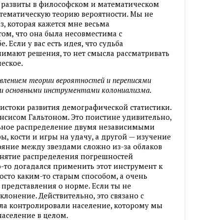
ь развиты в философском и математическом
атематическую теорию вероятности. Мы не
з, которая кажется мне весьма
том, что она была несовместима с
. Если у вас есть идея, что судьба
имают решения, то нет смысла рассматривать
еское.
влением теории вероятностей и переписями
ыли основными инструментами колониализма.
истоки развития демографической статистики.
нсисом Гальтоном. Это поистине удивительно,
ьное распределение двумя независимыми
ы, кости и игры на удачу, а другой — изучение
тояние между звездами сложно из-за облаков
онятие распределения погрешностей
о-то догадался применить этот инструмент к
сто каким-то старым способом, а очень
представления о норме. Если ты не
клонение. Действительно, это связано с
ала контролировали население, которому мы
население в целом.