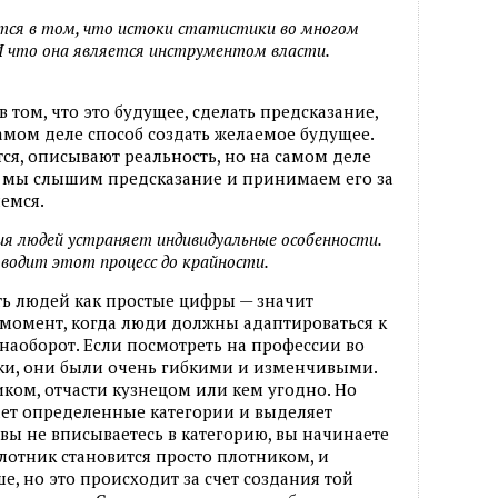
ется в том, что истоки статистики во многом
И что она является инструментом власти.
в том, что это будущее, сделать предсказание,
 самом деле способ создать желаемое будущее.
тся, описывают реальность, но на самом деле
а мы слышим предсказание и принимаем его за
емся.
я людей устраняет индивидуальные особенности.
водит этот процесс до крайности.
ть людей как простые цифры — значит
 момент, когда люди должны адаптироваться к
наоборот. Если посмотреть на профессии во
ки, они были очень гибкими и изменчивыми.
иком, отчасти кузнецом или кем угодно. Но
ает определенные категории и выделяет
вы не вписываетесь в категорию, вы начинаете
плотник становится просто плотником, и
ше, но это происходит за счет создания той