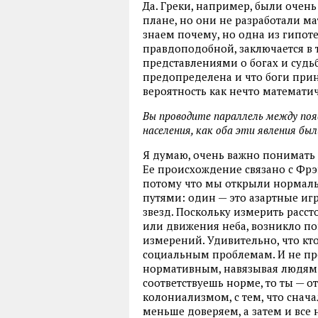
Да. Греки, например, были очен
плане, но они не разработали м
знаем почему, но одна из гипоте
правдоподобной, заключается в 
представлениями о богах и судьбе
предопределена и что боги прин
вероятность как нечто математич
Вы проводите параллель между поя
населения, как оба эти явления б
Я думаю, очень важно понимать 
Ее происхождение связано с Фрэ
потому что мы открыли нормал
путями: один — это азартные игр
звезд. Поскольку измерить расс
или движения неба, возникло п
измерений. Удивительно, что кт
социальным проблемам. И не про
нормативным, навязывая людям 
соответствуешь норме, то ты — от
колониализмом, с тем, что снач
меньше доверяем, а затем и все 