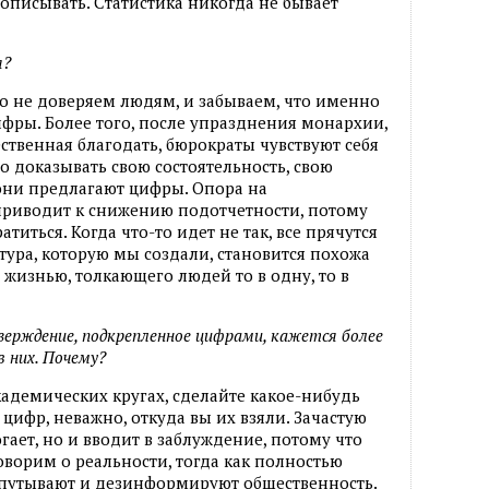
описывать. Статистика никогда не бывает
я?
о не доверяем людям, и забываем, что именно
фры. Более того, после упразднения монархии,
твенная благодать, бюрократы чувствуют себя
 доказывать свою состоятельность, свою
 они предлагают цифры. Опора на
риводит к снижению подотчетности, потому
атиться. Когда что-то идет не так, все прячутся
тура, которую мы создали, становится похожа
 жизнью, толкающего людей то в одну, то в
ерждение, подкрепленное цифрами, кажется более
 них. Почему?
кадемических кругах, сделайте какое-нибудь
 цифр, неважно, откуда вы их взяли. Зачастую
ает, но и вводит в заблуждение, потому что
оворим о реальности, тогда как полностью
путывают и дезинформируют общественность.