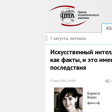
КО
7 августа, пятница
Искусственный интел
как факты, и это име
последствия
17 мая 2026 / 00:00
Карисса
Велиз
философ