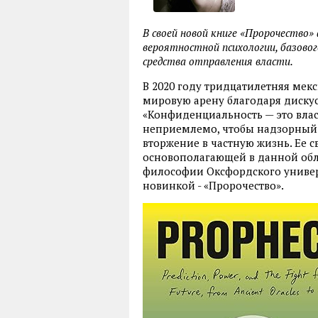
В своей новой книге «Пророчество»
вероятностной психологии, базово
средства отправления власти.
В 2020 году тридцатилетняя мек
мировую арену благодаря дискус
«Конфиденциальность — это власт
неприемлемо, чтобы надзорный
вторжение в частную жизнь. Ее с
основополагающей в данной обла
философии Оксфордского универ
новинкой - «Пророчество».