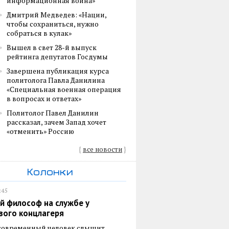
информационная война»
Дмитрий Медведев: «Нации,
чтобы сохраниться, нужно
собраться в кулак»
Вышел в свет 28-й выпуск
рейтинга депутатов Госдумы
Завершена публикация курса
политолога Павла Данилина
«Специальная военная операция
в вопросах и ответах»
Политолог Павел Данилин
рассказал, зачем Запад хочет
«отменить» Россию
{
все новости
}
Колонки
:45
й философ на службе у
вого концлагеря
 современный человек слышит