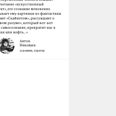
очетание «искусственный
кт», его сознание мгновенно
вает ему картинки из фантастики.
ают «Скайнетом», рассуждают о
ом разуме», который вот-вот
 самосознание, превратит нас в
ки или нефть...»
Антон
Николаев
художник, куратор