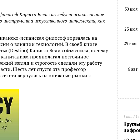
30 июл
 философ Карисса Велиз исследует использование
го инструмента искусственного интеллекта, как
23 июл
сиканско-испанская философ ворвалась на
29 июн
сии о влиянии технологий. В своей книге
ь» (Destino) Карисса Велиз объяснила, почему
 капитализм предполагал постоянное
вежий взгляд и строгость сделали эту работу
сти. Шесть лет спустя эта профессор
6 авг
ситета вернулась на книжные рынки с
8 мая / 14
Круглы
цифро
«Когда