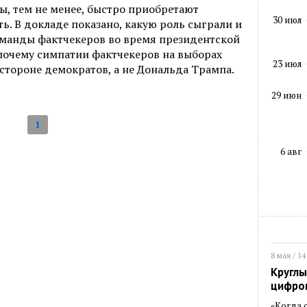
ры, тем не менее, быстро приобретают
30 июл
. В докладе показано, какую роль сыграли и
команды фактчекеров во время президентской
 почему симпатии фактчекеров на выборах
23 июл
 стороне демократов, а не Дональда Трампа.
29 июн
1
6 авг
8 мая / 14
Круглы
цифро
«Когда