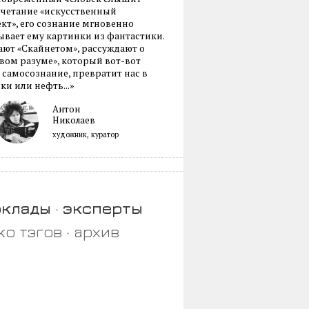
очетание «искусственный
кт», его сознание мгновенно
вает ему картинки из фантастики.
ают «Скайнетом», рассуждают о
ом разуме», который вот-вот
 самосознание, превратит нас в
ки или нефть...»
Антон
Николаев
художник, куратор
оклады
эксперты
ко тэгов
архив