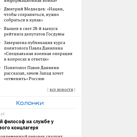
информационная война»
Дмитрий Медведев: «Нации,
чтобы сохраниться, нужно
собраться в кулак»
Вышел в свет 28-й выпуск
рейтинга депутатов Госдумы
Завершена публикация курса
политолога Павла Данилина
«Специальная военная операция
в вопросах и ответах»
Политолог Павел Данилин
рассказал, зачем Запад хочет
«отменить» Россию
{
все новости
}
Колонки
:45
й философ на службе у
вого концлагеря
 современный человек слышит