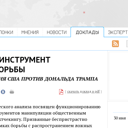
ЛОНКИ
МНЕНИЯ
НОВОСТИ
ДОКЛАДЫ
ЭКСПЕРТ
 ИНСТРУМЕНТ
ОРЬБЫ
ИЯ США ПРОТИВ ДОНАЛЬДА ТРАМПА
{
скачать доклад в pdf
}
еского анализа посвящен функционированию
трументов манипуляции общественным
30 июл
ктчекингу. Призванные беспристрастно
мках борьбы с распространением ложных