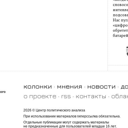
словос
интелле
подсовы
Нас пуг
«цифров
обретет
батарей
колонки
мнения
новости
д
о проекте
rss
контакты
обла
2026 © Центр политического анализа
При использовании материалов гиперссылка обязательна.
Отдельные публикации могут содержать материалы
не предназначенные для пользователей младше 16 лет.