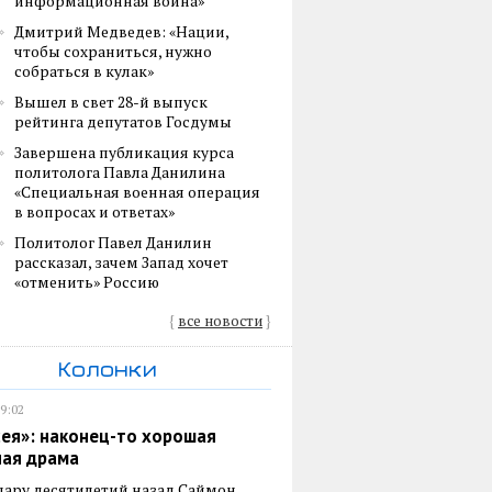
информационная война»
Дмитрий Медведев: «Нации,
чтобы сохраниться, нужно
собраться в кулак»
Вышел в свет 28-й выпуск
рейтинга депутатов Госдумы
Завершена публикация курса
политолога Павла Данилина
«Специальная военная операция
в вопросах и ответах»
Политолог Павел Данилин
рассказал, зачем Запад хочет
«отменить» Россию
{
все новости
}
Колонки
19:02
ея»: наконец-то хорошая
ная драма
пару десятилетий назад Саймон