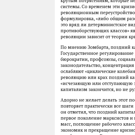
крутым потрясениям, которые н
системы. Со временем эти криз
революционным переустройством 
формулировка, «либо общим раз
это вряд ли детерминистское ви
противоборствующих классов» яв
революции зависит от теории кр
По мнению Зомбарта, поздний к
Государственное регулирование
бюрократии, профсоюзы, социаль
законодательство, концентрация
ослабляют «циклические колебан
революцию или крах поздний ка
«исчезающую или отступающую 
капитализм закончится, но не ру
Адорно не желает делать этот по
повторяет практически все шаги 
он отметил, что поздний капитал
первое поколение марксистов и
масс, поглощение рабочего клас
экономик и прекращение кризисо