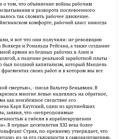
ю о том, что объявление войны рабочим
асшатывания и разворота послевоенного
авалось так сломить рабочее движение.
йнсианском комфорте, рабочий класс никогда
лали, и вот что они получили: не революцию
 Волкера и Рональда Рейгана, а также создание
ной армии из бедных рабочих в Азии и
долгой, а падение реальной заработной платы -
о был поздний капитализм, который Мандель
фрагментах своих работ и в котором мы все
ой смертью», - писал Вальтер Беньямин. В
ризиса многие левые надеялись на обратное,
ма как неизбежное следствие его
века Карл Каутский, один из крупнейших
а, заявил, что «непреодолимые
ренностью к гибели в кораблекрушении
». В первые десятилетия XXI века более
ольфганг Стрик, по-прежнему утверждает, что
erung» из-за его склонности к саморазрушению.