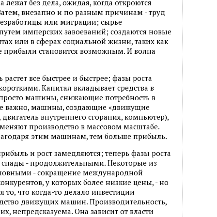
 лежат без дела, ожидая, когда откроются
атем, внезапно и по разным причинам - труд
 безработицы или миграции; сырье
 путем имперских завоеваний; создаются новые
ах или в сферах социальной жизни, таких как
е прибыли становится возможным. И волна
растет все быстрее и быстрее; фазы роста
короткими. Капитал вкладывает средства в
 просто машины, снижающие потребность в
лее важно, машины, создающие «движущие
 двигатель внутреннего сгорания, компьютер),
меняют производство в массовом масштабе.
лагодаря этим машинам, тем больше прибыль.
прибыль и рост замедляются; теперь фазы роста
а спады - продолжительными. Некоторые из
словными - сокращение международной
нкурентов, у которых более низкие цены, - но
 то, что когда-то делало инвестиции
ство движущих машин. Производительность,
х, непредсказуема. Она зависит от власти