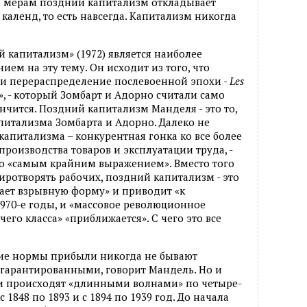
им мерам поздний капитализм откладывает
календ, то есть навсегда. Капитализм никогда
 капитализм» (1972) является наиболее
м на эту тему. Он исходит из того, что
 и перераспределение послевоенной эпохи -
Les
», - который Зомбарт и Адорно считали само
нчится. Поздний капитализм Манделя - это то,
питализма Зомбарта и Адорно. Далеко не
питализма – конкурентная гонка ко все более
роизводства товаров и эксплуатации труда, -
го «самым крайним выражением». Вместо того
иротворять рабочих, поздний капитализм - это
ает взрывную форму» и приводит «к
1970-е годы, и «массовое революционное
го класса» «приближается». С чего это все
ие нормы прибыли никогда не бывают
гарантированными, говорит Мандель. Но и
и происходят «длинными волнами» по четыре-
с 1848 по 1893 и с 1894 по 1939 год. До начала