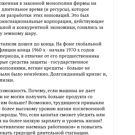
аложенная в законной монополии фирмы на
длительное время (и ресурсы), которое
ля разработки этих инноваций. Это был
транснациональные корпорации, действующие
льной и конкурентной экономики, гонялись за
му земному шару.
итализм дошел до конца. На фоне глобальной
ляции конца 1960-х - начала 1970-х годов
 периода, в отличие от его предшественника
тарые средства защиты - государственное
нополиями, легкие кредиты - больше не
ыли было неизбежно. Долгожданный кризис и,
лизки.
озможность. Почему, если машина не дает
и не могли получить больше продукта со
я им больше? Возможно, трудящиеся привыкли
 и более высокому уровню жизни послевоенной
рироды. Что, если капитал сможет убедить или
я на более низкую зарплату и уровень жизни?
противление наемных работников» и повысить
ежать грядущей длительной стагнации.