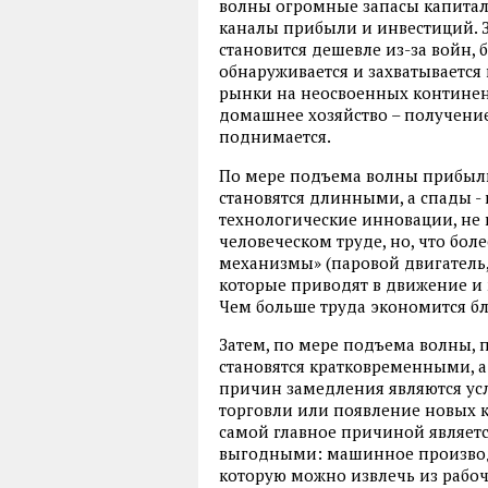
волны огромные запасы капитала
каналы прибыли и инвестиций. З
становится дешевле из-за войн,
обнаруживается и захватывается
рынки на неосвоенных континент
домашнее хозяйство – получени
поднимается.
По мере подъема волны прибыль 
становятся длинными, а спады - 
технологические инновации, не
человеческом труде, но, что бо
механизмы» (паровой двигатель,
которые приводят в движение и 
Чем больше труда экономится б
Затем, по мере подъема волны, 
становятся кратковременными, 
причин замедления являются у
торговли или появление новых ко
самой главное причиной является
выгодными: машинное производ
которую можно извлечь из рабочи