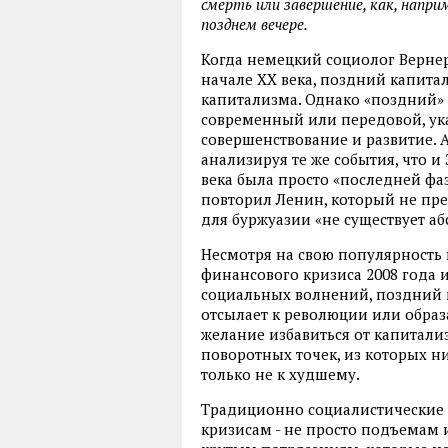
смерть или завершение, как, напри
позднем вечере.
Когда немецкий социолог Вернер
начале ХХ века, поздний капита
капитализма. Однако «поздний» 
современный или передовой, указ
совершенствование и развитие. 
анализируя те же события, что и
века была просто «последней фаз
повторил Ленин, который не пр
для буржуазии «не существует а
Несмотря на свою популярность 
финансового кризиса 2008 года 
социальных волнений, поздний к
отсылает к революции или образ
желание избавиться от капитализ
поворотных точек, из которых ни
только не к худшему.
Традиционно социалистические 
кризисам - не просто подъемам и