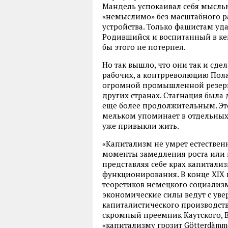
Мандель успокаивал себя мысль
«немыслимо» без масштабного р
устройства. Только фашистам уд
Родившийся и воспитанный в ке
бы этого не потерпел.
Но так вышло, что они так и сде
рабочих, а контрреволюцию Пола
огромной промышленной резерв
других странах. Стагнация была 
еще более продолжительным. Эт
мельком упоминает в отдельных 
уже привыкли жить.
«Капитализм не умрет естественн
моменты замедления роста или к
представляя себе крах капитализ
функционирования. В конце XIX 
теоретиков немецкого социализм
экономические силы ведут с уве
капиталистического производства
скромный преемник Каутского, В
«капитализму грозит Götterdämm