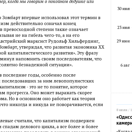
мер, когда мы говорим о покойном дедушке или
30 июл
 Зомбарт впервые использовал этот термин в
лизм действительно означал конец
23 июл
в превосходной степени также означает
ывая не на гибель чего-то, а на его
Австрийский марксист Рудольф Хильфердинг,
29 июн
 Зомбарт, утверждал, что развитая экономика ХХ
ой капиталистического развития». Эту фразу
еминул напомнить своим последователям, что
бсолютно безнадежной ситуации».
6 авг
в последние годы, особенно после
и последовавших за ним левопопулистских
апитализм - это не то понятие, которое
ам прогресса. Оно может выражать скорее
ма. Но в основном оно работает как теория
что никогда и никуда не поворачивается, если
8 июля / 
«Одисс
левые считали, что капитализм подвержен
камер
 спадам делового цикла, а все более и более
«Когда 