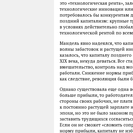
это «технологическая рента», з
технологические инновации или 
потребовалось бы конкурентам д
поздний капитализм: крупные 
в условиях действительно глоба
технологической рентой по все
Мандель явно надеялся, что кап
волны забастовок и растущей инф
казалось, что капиталу позднего
XIX века, некуда деваться. Все с
вмешательство, контроль над мо
работали. Снижение нормы приб
как следствие, революция были б
Однако существовала еще одна в
больше прибыли, то работодател
стороны своих рабочих, не плат
к постоянно растущей зарплате
эпохи, но это не было законом п
заставить трудящихся согласитьс
Если он не сможет «сломить со
норму прибыли, капиталу не изб