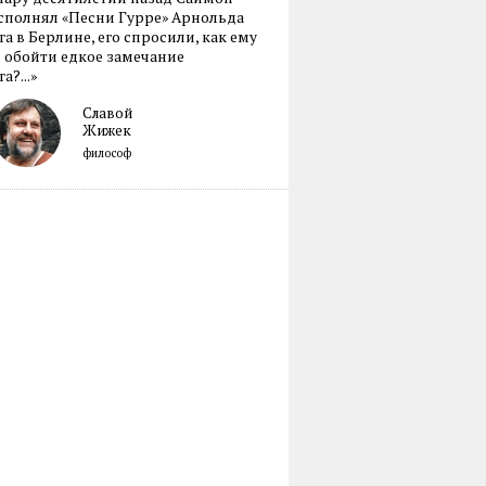
сполнял «Песни Гурре» Арнольда
а в Берлине, его спросили, как ему
 обойти едкое замечание
а?...»
Славой
Жижек
философ