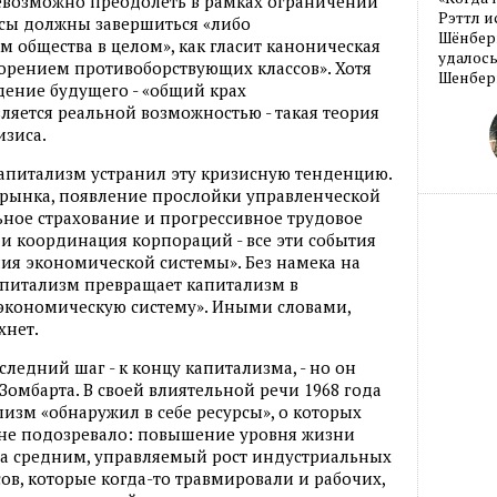
евозможно преодолеть в рамках ограничений
Рэттл и
исы должны завершиться «либо
Шёнберг
общества в целом», как гласит каноническая
удалось
орением противоборствующих классов». Хотя
Шенберг
дение будущего - «общий крах
ляется реальной возможностью - такая теория
изиса.
апитализм устранил эту кризисную тенденцию.
 рынка, появление прослойки управленческой
ное страхование и прогрессивное трудовое
 и координация корпораций - все эти события
ия экономической системы». Без намека на
питализм превращает капитализм в
экономическую систему». Иными словами,
хнет.
следний шаг - к концу капитализма, - но он
Зомбарта. В своей влиятельной речи 1968 года
изм «обнаружил в себе ресурсы», о которых
 не подозревало: повышение уровня жизни
са средним, управляемый рост индустриальных
в, которые когда-то травмировали и рабочих,