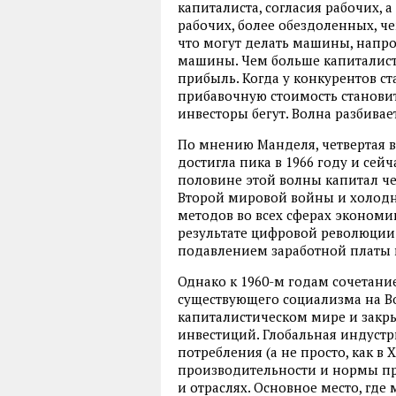
капиталиста, согласия рабочих, а
рабочих, более обездоленных, ч
что могут делать машины, напр
машины. Чем больше капиталист
прибыль. Когда у конкурентов ст
прибавочную стоимость становитс
инвесторы бегут. Волна разбивает
По мнению Манделя, четвертая в
достигла пика в 1966 году и сейч
половине этой волны капитал че
Второй мировой войны и холод
методов во всех сферах экономи
результате цифровой революции;
подавлением заработной платы 
Однако к 1960-м годам сочетани
существующего социализма на В
капиталистическом мире и закр
инвестиций. Глобальная индустр
потребления (а не просто, как в 
производительности и нормы пр
и отраслях. Основное место, гд