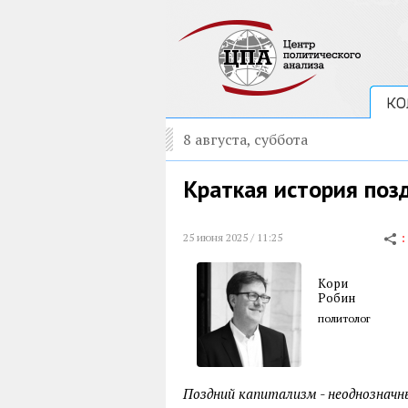
КО
8 августа, суббота
Краткая история поз
25 июня 2025 / 11:25
Кори
Робин
политолог
Поздний капитализм - неоднознач