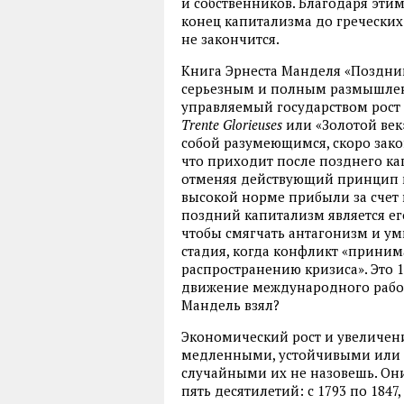
и собственников. Благодаря эт
конец капитализма до греческих 
не закончится.
Книга Эрнеста Манделя «Поздний
серьезным и полным размышление
управляемый государством рост
Trente Glorieuses
или «Золотой век
собой разумеющимся, скоро зако
что приходит после позднего ка
отменяя действующий принцип ка
высокой норме прибыли за счет п
поздний капитализм является е
чтобы смягчать антагонизм и ум
стадия, когда конфликт «приним
распространению кризиса». Это 
движение международного рабоче
Мандель взял?
Экономический рост и увеличен
медленными, устойчивыми или 
случайными их не назовешь. Он
пять десятилетий: с 1793 по 1847, 