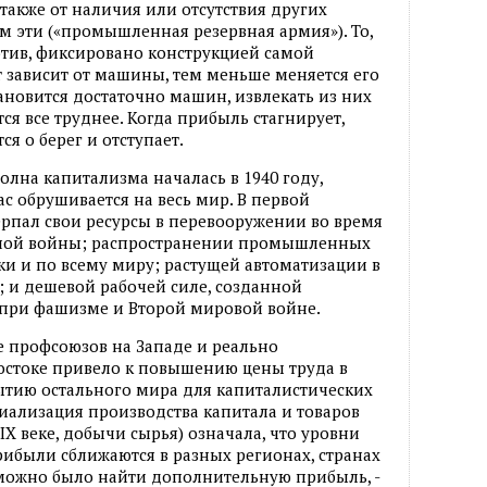
 также от наличия или отсутствия других
ем эти («промышленная резервная армия»). То,
отив, фиксировано конструкцией самой
 зависит от машины, тем меньше меняется его
ановится достаточно машин, извлекать из них
я все труднее. Когда прибыль стагнирует,
ся о берег и отступает.
олна капитализма началась в 1940 году,
ас обрушивается на весь мир. В первой
рпал свои ресурсы в перевооружении во время
ной войны; распространении промышленных
ки и по всему миру; растущей автоматизации в
 и дешевой рабочей силе, созданной
при фашизме и Второй мировой войне.
е профсоюзов на Западе и реально
остоке привело к повышению цены труда в
ытию остального мира для капиталистических
иализация производства капитала и товаров
XIX веке, добычи сырья) означала, что уровни
ибыли сближаются в разных регионах, странах
е можно было найти дополнительную прибыль, -