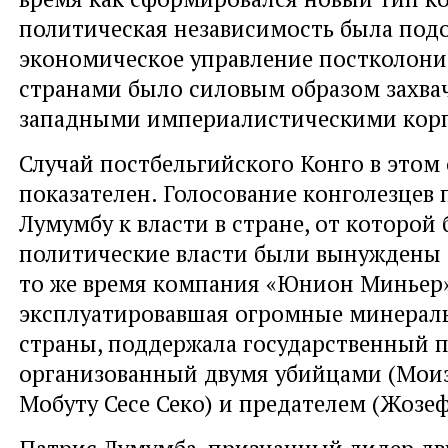
политическая независимость была подо
экономическое управление постколон
странами было силовым образом захв
западными империалистическими кор
Случай постбельгийского Конго в это
показателен. Голосование конголезцев 
Лумумбу к власти в стране, от которой
политические власти были вынуждены о
то же время компания «Юнион Миньер»
эксплуатировавшая огромные минерал
страны, поддержала государственный п
организованный двумя убийцами (Мои
Мобуту Сесе Секо) и предателем (Жозеф
Патрис Лумумба, признанный лидер дв