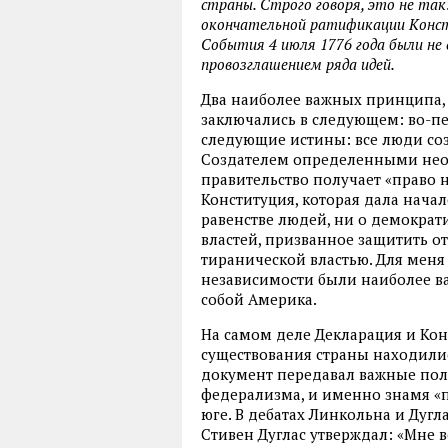
страны. Строго говоря, это не та
окончательной ратификации Консти
События 4 июля 1776 года были не 
провозглашением ряда идей.
Два наиболее важных принципа,
заключались в следующем: во-п
следующие истины: все люди со
Создателем определенными нео
правительство получает «право н
Конституция, которая дала начал
равенстве людей, ни о демократ
властей, призванное защитить от
тиранической властью. Для мен
независимости были наиболее ва
собой Америка.
На самом деле Декларация и Ко
существования страны находилис
документ передавал важные пол
федерализма, и именно знамя «п
юге. В дебатах Линкольна и Дуг
Стивен Дуглас утверждал: «Мне в