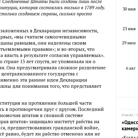
к: Соединенные Штаты были созданы лишь после
туции, которая состоялась только в 1789 году.
30 июл
столько созданием страны, сколько просто
23 июл
 заложенных в Декларации независимости,
ервых, «мы считаем самоочевидными
зданы равными, они наделены своим
29 июн
тъемлемыми правами»; и во-вторых, что
а власть в результате согласия управляемых».
о стране 13 лет спустя, не упоминала ни о
ии. Она предусматривала сложное разделение
6 авг
 централизованного государства с
я именно эти ранние идеи Декларации
жны для понимания того, что представляет
нституция на протяжении большей части
ь в противоречии друг с другом. Последний
номочия штатам в сложной системе
8 июля / 
рав штатов» защищало институт рабства на
«Одисс
ласа, предшествовавших гражданской войне,
камер
сё равно, будет ли рабство отменено или не
«Когда 