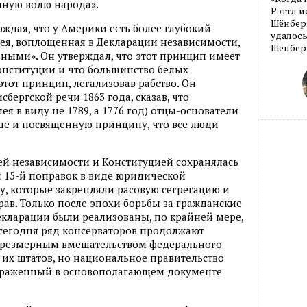
нную волю народа».
Рэттл и
Шёнберг
ждая, что у Америки есть более глубокий
удалось
я, воплощенная в Декларации независимости,
Шенберг
вными». Он утверждал, что этот принцип имеет
нституции и что большинство белых
тот принцип, легализовав рабство. Он
сбергской речи 1863 года, сказав, что
ея в виду не 1789, а 1776 год) отцы-основатели
оде и посвященную принципу, что все люди
й независимости и Конституцией сохранялась
 и 15-й поправок в виде юридической
у, которые закрепляли расовую сегрегацию и
в. Только после эпохи борьбы за гражданские
екларации были реализованы, по крайней мере,
 сегодня ряд консерваторов продолжают
т чрезмерным вмешательством федерального
 их штатов, но национальное правительство
ыраженный в основополагающем документе