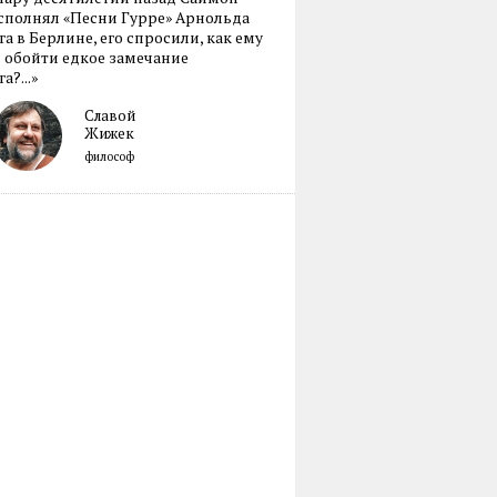
сполнял «Песни Гурре» Арнольда
а в Берлине, его спросили, как ему
 обойти едкое замечание
а?...»
Славой
Жижек
философ