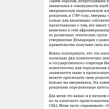
Таким образом, непреходящий в
заключался в совокупности иде
американскую национальную иде
рождения, в 1789 году, Америка
только для владеющих собствен
представление о том, кто имеет
включило в себя афроамериканц
из различных этнических групп. 
утверждение Декларации о равенс
правительства получают свои по
Важно подчеркнуть, что эти иде
поскольку ряд политических дея
и государственного секретаря М
недостаточно для определения а
заключается также в происхожде
можете проследить свою родосл
больше вы американец. Эта адм
рождению определенные категор
Для меня это важно и в личном 
из-за азиатского происхождения, 
США. Меня часто спрашивали: «От