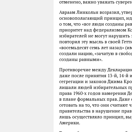
отменено, важно уважать сувере
Авраам Линкольн возразил, утвер
основополагающий принцип, иде
о том, что «все люди созданы ра
приоритет над федерализмом Ко
избирателей не могут нарушить э
повторил эту мысль в своей Гетти
«восемьдесят семь лет назад» (им
создали нацию, «зачатую в своб
созданы равными».
Противоречие между Декларацие
даже после принятия 13-й, 14-й
сегрегации и законов Джима Кро
лишали людей избирательных пра
права 1960-х годов намерения Д
в плане формальных прав. Даже
сетовать на то, что они считаю
правительства в нарушение прав
лишь осуществляло принцип, в
Америки.