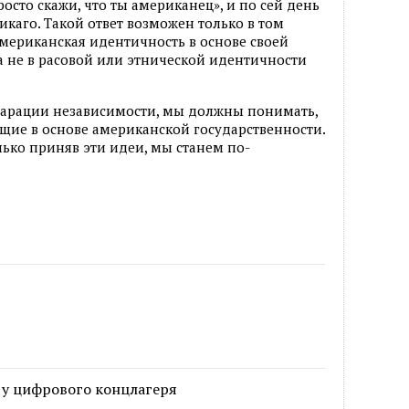
росто скажи, что ты американец», и по сей день
Чикаго. Такой ответ возможен только в том
американская идентичность в основе своей
 а не в расовой или этнической идентичности
кларации независимости, мы должны понимать,
ащие в основе американской государственности.
лько приняв эти идеи, мы станем по-
 у цифрового концлагеря