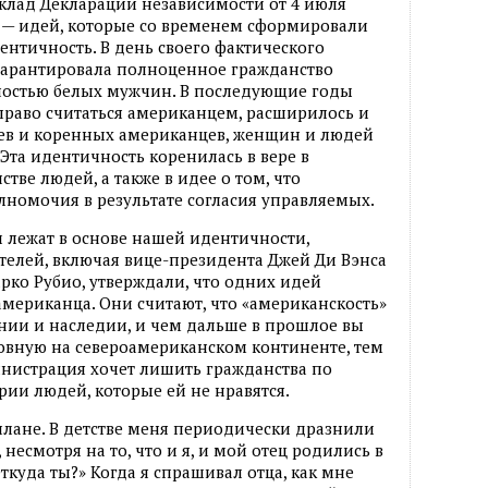
клад Декларации независимости от 4 июля
й — идей, которые со временем сформировали
нтичность. В день своего фактического
 гарантировала полноценное гражданство
ностью белых мужчин. В последующие годы
 право считаться американцем, расширилось и
ев и коренных американцев, женщин и людей
Эта идентичность коренилась в вере в
тве людей, а также в идее о том, что
лномочия в результате согласия управляемых.
и лежат в основе нашей идентичности,
телей, включая вице-президента Джей Ди Вэнса
арко Рубио, утверждали, что одних идей
мериканца. Они считают, что «американскость»
нии и наследии, и чем дальше в прошлое вы
овную на североамериканском континенте, тем
инистрация хочет лишить гражданства по
ии людей, которые ей не нравятся.
плане. В детстве меня периодически дразнили
несмотря на то, что и я, и мой отец родились в
куда ты?» Когда я спрашивал отца, как мне