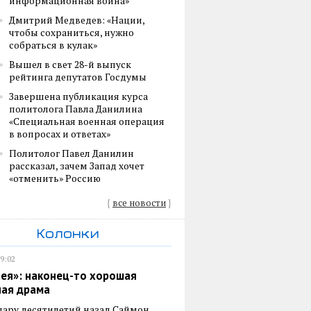
информационная война»
Дмитрий Медведев: «Нации,
чтобы сохраниться, нужно
собраться в кулак»
Вышел в свет 28-й выпуск
рейтинга депутатов Госдумы
Завершена публикация курса
политолога Павла Данилина
«Специальная военная операция
в вопросах и ответах»
Политолог Павел Данилин
рассказал, зачем Запад хочет
«отменить» Россию
{
все новости
}
Колонки
19:02
ея»: наконец-то хорошая
ная драма
пару десятилетий назад Саймон