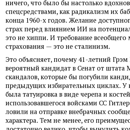
ничего, что было бы настолько вдохно
спецсредствами, как радикализм их ба
конца 1960-х годов. Желание доступно
страх перед влиянием ИИ на потенциа
это не хиппи. И требование всеобщего
страхования — это не сталинизм.
Это объясняет, почему 41-летний Грэм
вероятный кандидат в Сенат от штата М
скандалов, которые бы погубили канди
предыдущих избирательных циклах. У н
была татуировка в виде черепа и косте
использовавшегося войсками СС Гитлера
ловили на отправке внебрачных сообщ
характера. Тем не менее, его преимуще
достаточно велико, чтобы вынудить к