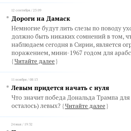
12 сентября / 23:09
Дороги на Дамаск
Немногие будут лить слезы по поводу ух
должно быть никаких сомнений в том, чт
наблюдаем сегодня в Сирии, является о
поражением, мини-1967 годом для араб
{
Читайте далее
}
11 ноября / 08:13
Левым придется начать с нуля
Что значит победа Дональда Трампа для (
осталось) левых?
{
Читайте далее
}
24 мая / 19:32