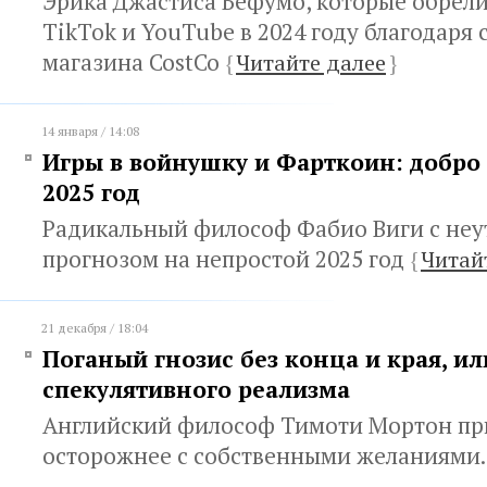
Эрика Джастиса Бефумо, которые обрели
TikTok и YouTube в 2024 году благодаря 
магазина CostCo
{
Читайте далее
}
14 января / 14:08
Игры в войнушку и Фарткоин: добро
2025 год
Радикальный философ Фабио Виги с не
прогнозом на непростой 2025 год
{
Читай
21 декабря / 18:04
Поганый гнозис без конца и края, и
спекулятивного реализма
Английский философ Тимоти Мортон пр
осторожнее с собственными желаниями