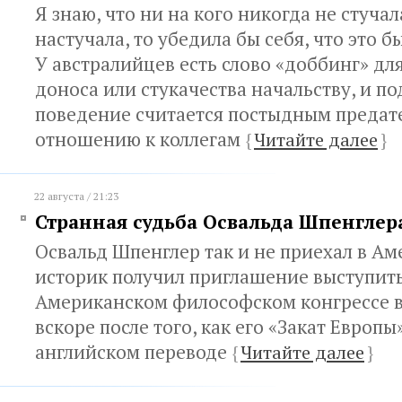
Я знаю, что ни на кого никогда не стучал
настучала, то убедила бы себя, что это 
У австралийцев есть слово «доббинг» дл
доноса или стукачества начальству, и п
поведение считается постыдным предат
отношению к коллегам
{
Читайте далее
}
22 августа / 21:23
Странная судьба Освальда Шпенглер
Освальд Шпенглер так и не приехал в А
историк получил приглашение выступить
Американском философском конгрессе в 
вскоре после того, как его «Закат Европы
английском переводе
{
Читайте далее
}