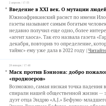
2 апреля / 17:53
Введение в XXI век. О мутации люде
Южноафриканский расист по имени Илон
газеты называют самым богатым человек
недавно получил еще одно, более интер
«агент хаоса». Так его назвала газета «Г
декабря, повторив то определение, кот
таймс» ему уже дала в 2022 году
{
Читайте
28 января / 17:48
Маск против Бэннона: добро пожало
«продюзеров»
Возможно, самая низкая точка падения 
спирали нашей общественной жизни — эт
дуэт отца Эндрю «A.J.» Бефумо-младшего