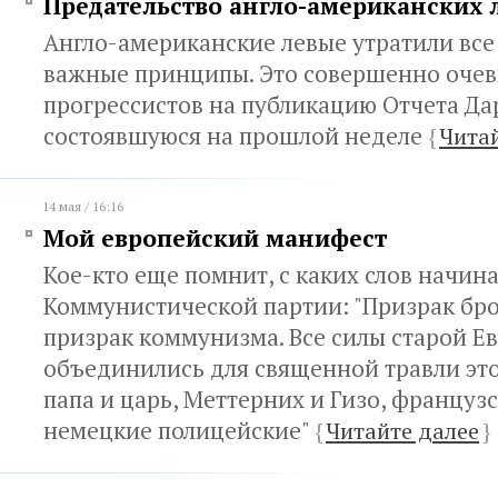
Предательство англо-американских 
Англо-американские левые утратили все
важные принципы. Это совершенно очев
прогрессистов на публикацию Отчета Да
состоявшуюся на прошлой неделе
{
Чита
14 мая / 16:16
Мой европейский манифест
Кое-кто еще помнит, с каких слов начин
Коммунистической партии: "Призрак бро
призрак коммунизма. Все силы старой Е
объединились для священной травли это
папа и царь, Меттерних и Гизо, француз
немецкие полицейские"
{
Читайте далее
}