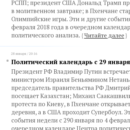
РСПП; президент США Дональд Трамп пр
в молитвенном завтраке; в Пхенчане ст
Олимпийские игры. Эти и другие события
февраля 2018 года в очередном календа
политического анализа.
{
Читайте далее
}
28 января / 20:16
Политический календарь с 29 января
Президент РФ Владимир Путин встречает
министром Израиля Беньямином Нетанья
председатель правительства РФ Дмитри
посещает Казахстан; Михаил Саакашвил
протеста по Киеву, в Пхенчане открыва
деревня, а в США проходит Супербоул. Э
события недели с 290 января по 4 феврал
очередном календаре Центра политическ