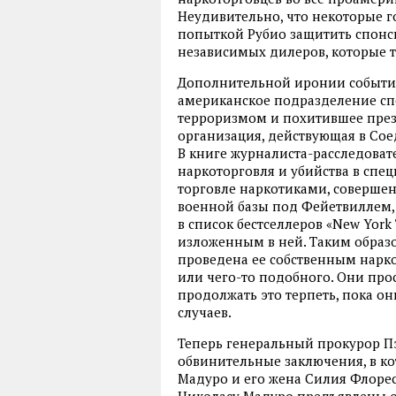
Неудивительно, что некоторые г
попыткой Рубио защитить спонс
независимых дилеров, которые та
Дополнительной иронии событиям
американское подразделение сп
терроризмом и похитившее през
организация, действующая в Сое
В книге журналиста-расследовате
наркоторговля и убийства в спецн
торговле наркотиками, соверше
военной базы под Фейетвиллем,
в список бестселлеров «New York
изложенным в ней. Таким образ
проведена ее собственным нарко
или чего-то подобного. Они прос
продолжать это терпеть, пока он
случаев.
Теперь генеральный прокурор П
обвинительные заключения, в ко
Мадуро и его жена Силия Флоре
Николасу Мадуро предъявлены о