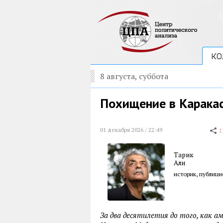
КО
8 августа, суббота
Похищение в Карака
01 декабря 2026 / 22:49
Тарик
Али
историк, публици
За два десятилетия до того, как а