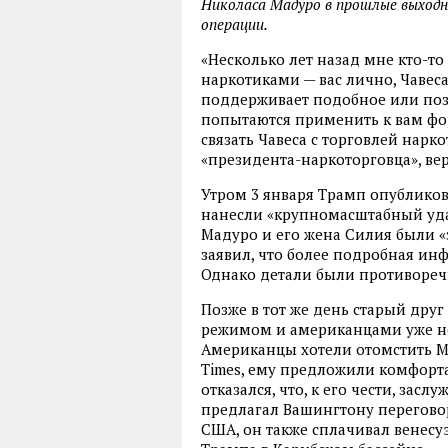
Николаса Мадуро в прошлые выходн
операции.
«Несколько лет назад мне кто-то 
наркотиками — вас лично, Чавеса.
поддерживает подобное или позво
попытаются применить к вам фо
связать Чавеса с торговлей нарко
«президента-наркоторговца», ве
Утром 3 января Трамп опубликов
нанесли «крупномасштабный удар
Мадуро и его жена Силия были «
заявил, что более подробная инф
Однако детали были противоре
Позже в тот же день старый друг
режимом и американцами уже не
Американцы хотели отомстить Ма
Times, ему предложили комфорта
отказался, что, к его чести, зас
предлагал Вашингтону перегово
США, он также сплачивал венес