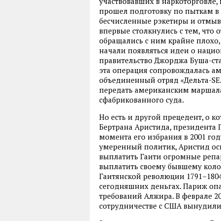
участвовавших в наркоторговле,
прошел подготовку по пыткам в 
бесчисленные рэкетиры и отмыв
впервые столкнулись с тем, что 
обращались с ним крайне плохо, 
начали появляться идеи о нацио
правительство Джорджа Буша-ста
эта операция сопровождалась а
объединенный отряд «Дельта-SEA
передать американским маршала
сфабрикованного суда.
Но есть и другой прецедент, о к
Бертрана Аристида, президента Га
момента его избрания в 2001 год
умеренный политик, Аристид ос
выплатить Гаити огромные репар
выплатить своему бывшему коло
Гаитянской революции 1791–1804
сегодняшних деньгах. Париж опа
требований Алжира. В феврале 2
сотрудничестве с США вынудили