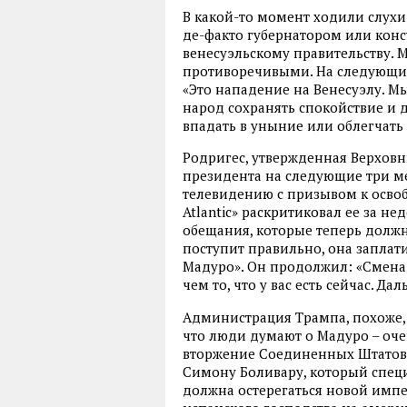
В какой-то момент ходили слухи
де-факто губернатором или кон
венесуэльскому правительству. 
противоречивыми. На следующий
«Это нападение на Венесуэлу. 
народ сохранять спокойствие и 
впадать в уныние или облегчать
Родригес, утвержденная Верховн
президента на следующие три ме
телевидению с призывом к осво
Atlantic» раскритиковал ее за не
обещания, которые теперь должн
поступит правильно, она заплати
Мадуро». Он продолжил: «Смена 
чем то, что у вас есть сейчас. Да
Администрация Трампа, похоже, н
что люди думают о Мадуро – оч
вторжение Соединенных Штатов в
Симону Боливару, который спец
должна остерегаться новой импе