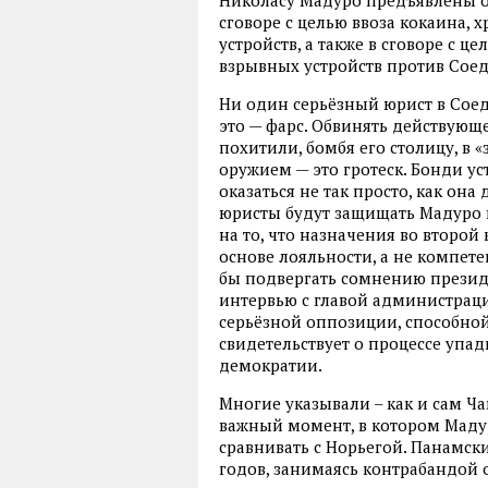
сговоре с целью ввоза кокаина,
устройств, а также в сговоре с 
взрывных устройств против Сое
Ни один серьёзный юрист в Соед
это — фарс. Обвинять действующе
похитили, бомбя его столицу, в 
оружием — это гротеск. Бонди ус
оказаться не так просто, как он
юристы будут защищать Мадуро и 
на то, что назначения во второ
основе лояльности, а не компет
бы подвергать сомнению президе
интервью с главой администрации 
серьёзной оппозиции, способной 
свидетельствует о процессе упа
демократии.
Многие указывали – как и сам Чав
важный момент, в котором Мадур
сравнивать с Норьегой. Панамски
годов, занимаясь контрабандой 