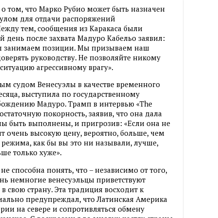
 о том, что Марко Рубио может быть назначен
сулом для отдачи распоряжений
Между тем, сообщения из Каракаса были
 день после захвата Мадуро Кабельо заявил:
Мы занимаем позиции. Мы призываем наш
доверять руководству. Не позволяйте никому
 ситуацию агрессивному врагу».
ым судом Венесуэлы в качестве временного
сяца, выступила по государственному
бождению Мадуро. Трамп в интервью «The
достаточную покорность, заявив, что она дала
ы быть выполнены, и пригрозив: «Если она не
т очень высокую цену, вероятно, больше, чем
режима, как бы вы это ни называли, лучше,
льше только хуже».
е способна понять, что – независимо от того,
ень немногие венесуэльцы приветствуют
 свою страну. Эта традиция восходит к
иально предупреждал, что Латинская Америка
рии на севере и сопротивляться обмену