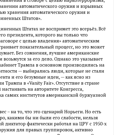
 хранении автоматического оружия и взрывных
целью хранения автоматического оружия и
диненных Штатов».
иненных Штатах не воспримет это всерьёз. Всё
го президента, которого вы только что
«заговоре с целью владения» автоматическим
траивает показательный процесс, но это может
а думает. Без сомнения, лучшие американские
возьмутся за его дело. Однако это указывает
й кабинет Трампа в основном производились на
ентности — выбирались люди, которые не стали
нта и его безумные идеи, — как ясно из
Трампа в «Vanity Fair». Отсутствие в стране
настаивать на авторитете Конгресса,
дка самих институтов американской буржуазной
ес – на то, что это сценарий Норьеги. Но есть
о, какими бы ни были его слабости, нельзя
й диктатор фактически работал на ЦРУ с 1950-х
оружия для правых группировок, активно