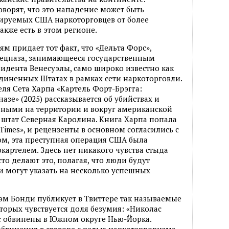
оворят, что это нападение может быть
ируемых США наркоторговцев от более
кже есть в этом регионе.
 придает тот факт, что «Дельта Форс»,
ецназа, занимающееся государственным
идента Венесуэлы, само широко известно как
диненных Штатах в рамках сети наркоторговли.
ля Сета Харпа «Картель Форт-Брэгга:
азе» (2025) рассказывается об убийствах и
нными на территории и вокруг американской
 штат Северная Каролина. Книга Харпа попала
 Times», и рецензенты в основном согласились с
ом, эта преступная операция США была
картелем. Здесь нет никакого чувства стыда
то делают это, полагая, что люди будут
и могут указать на несколько успешных
эм Бонди публикует в Твиттере так называемые
торых чувствуется доля безумия: «Николас
с обвинены в Южном округе Нью-Йорка.
бвинения в сговоре с целью наркотерроризма,