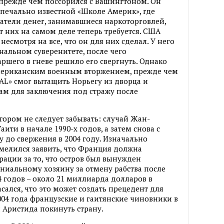
 прежде чем поссорился с Вашингтоном. Он
печально известной «Школе Америк», где
атели денег, занимавшиеся наркоторговлей,
от них на самом деле теперь требуется. США
несмотря на все, что он для них сделал. У него
нальном суверенитете, после чего
ршего в гневе решило его свергнуть. Однако
мериканским военным вторжением, прежде чем
L» смог вытащить Норьегу из дворца и
м для заключения под стражу после
отором не следует забывать: случай Жан-
ити в начале 1990-х годов, а затем снова с
у до свержения в 2004 году. Изначально
мелился заявить, что Франция должна
ации за то, что остров был вынужден
ниальному хозяину за отмену рабства после
 годов – около 21 миллиарда долларов в
сался, что это может создать прецедент для
004 года французские и гаитянские чиновники в
 Аристида покинуть страну.