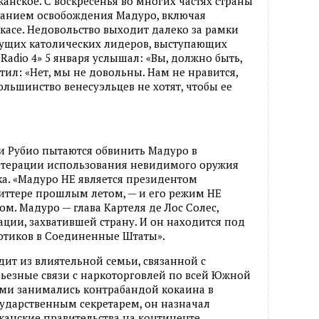
анское. С воскресенья во многих частях страны
ванием освобождения Мадуро, включая
асе. Недовольство выходит далеко за рамки
ущих католических лидеров, выступающих
Radio 4» 5 января услышал: «Вы, должно быть,
тил: «Нет, мы не довольны. Нам не нравится,
ольшинство венесуэльцев не хотят, чтобы ее
и Рубио пытаются обвинить Мадуро в
итерации использования невидимого оружия
а. «Мадуро НЕ является президентом
виттере прошлым летом, — и его режим НЕ
м. Мадуро — глава Картеля де Лос Солес,
ции, захватившей страну. И он находится под
котиков в Соединенные Штаты».
дит из влиятельной семьи, связанной с
рьезные связи с наркоторговлей по всей Южной
ами занимались контрабандой кокаина в
ударственным секретарем, он назначал
канские правительства на континенте.