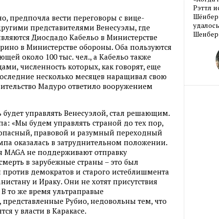
Рэттл и
Шёнберг
, предпочла вести переговоры с вице-
удалось
другими представителями Венесуэлы, где
Шенберг
ляются Диосдадо Кабельо в Министерстве
рино в Министерстве обороны. Оба пользуются
ей около 100 тыс. чел., а Кабельо также
и, численность которых, как говорят, еще
 последние несколько месяцев наращивал свою
вительство Мадуро ответило вооружением
ь будет управлять Венесуэлой, стал решающим.
а: «Мы будем управлять страной до тех пор,
зопасный, правовой и разумный переходный
мпа оказалась в затруднительном положении.
я MAGA не поддерживают отправку
смерть в зарубежные страны – это был
 против демократов и старого истеблишмента
нистану и Ираку. Они не хотят присутствия
 В то же время ультраправые
 представленные Рубио, недовольны тем, что
ся у власти в Каракасе.