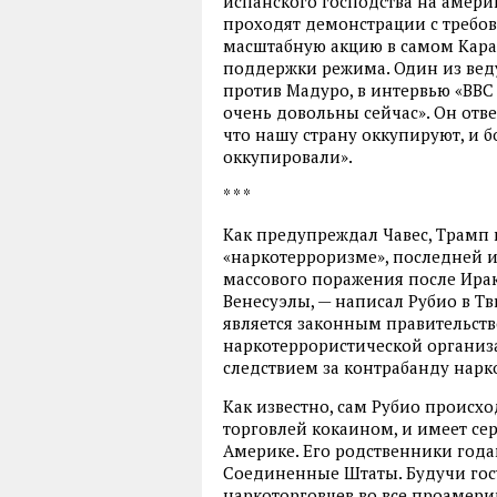
испанского господства на америк
проходят демонстрации с требо
масштабную акцию в самом Карак
поддержки режима. Один из вед
против Мадуро, в интервью «BBC 
очень довольны сейчас». Он отве
что нашу страну оккупируют, и б
оккупировали».
* * *
Как предупреждал Чавес, Трамп 
«наркотерроризме», последней 
массового поражения после Ирак
Венесуэлы, — написал Рубио в Т
является законным правительство
наркотеррористической организа
следствием за контрабанду нар
Как известно, сам Рубио происхо
торговлей кокаином, и имеет се
Америке. Его родственники год
Соединенные Штаты. Будучи гос
наркоторговцев во все проамери