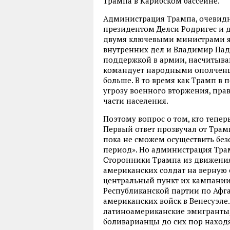
Трампа в Карибском бассейне.
Администрация Трампа, очевидно
президентом Делси Родригес и 
двумя ключевыми министрами яв
внутренних дел и Владимир Пад
поддержкой в армии, насчитывающ
командует народными ополченцам
больше. В то время как Трамп в
угрозу военного вторжения, пра
части населения.
Поэтому вопрос о том, кто тепер
Первый ответ прозвучал от Трамп
пока не сможем осуществить бе
период». Но администрация Тра
Сторонники Трампа из движени
американских солдат на верную 
центральный пункт их кампании
Республиканской партии по Афга
американских войск в Венесуэле.
латиноамериканские эмигранты,
боливарианцы до сих пор находят