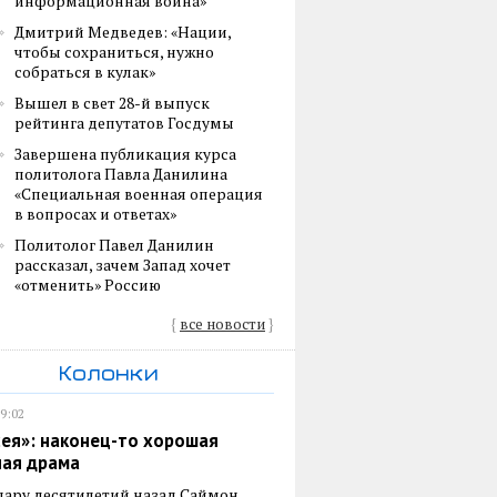
информационная война»
Дмитрий Медведев: «Нации,
чтобы сохраниться, нужно
собраться в кулак»
Вышел в свет 28-й выпуск
рейтинга депутатов Госдумы
Завершена публикация курса
политолога Павла Данилина
«Специальная военная операция
в вопросах и ответах»
Политолог Павел Данилин
рассказал, зачем Запад хочет
«отменить» Россию
{
все новости
}
Колонки
19:02
ея»: наконец-то хорошая
ная драма
пару десятилетий назад Саймон