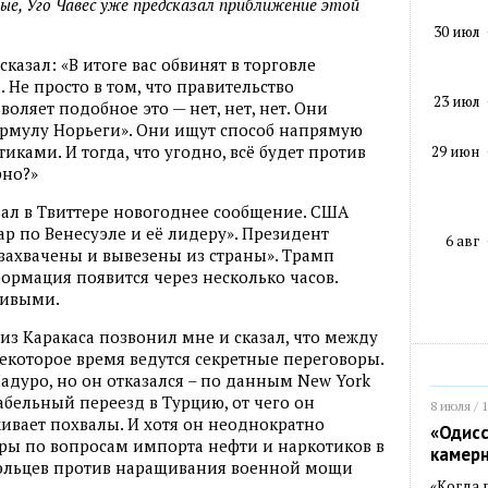
ые, Уго Чавес уже предсказал приближение этой
30 июл
сказал: «В итоге вас обвинят в торговле
 Не просто в том, что правительство
23 июл
ляет подобное это — нет, нет, нет. Они
рмулу Норьеги». Они ищут способ напрямую
тиками. И тогда, что угодно, всё будет против
29 июн
рно?»
ал в Твиттере новогоднее сообщение. США
 по Венесуэле и её лидеру». Президент
6 авг
захвачены и вывезены из страны». Трамп
ормация появится через несколько часов.
чивыми.
 из Каракаса позвонил мне и сказал, что между
которое время ведутся секретные переговоры.
дуро, но он отказался – по данным New York
бельный переезд в Турцию, от чего он
8 июля / 
луживает похвалы. И хотя он неоднократно
«Одисс
ры по вопросам импорта нефти и наркотиков в
камер
уэльцев против наращивания военной мощи
«Когда 