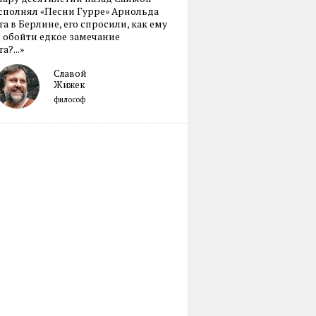
сполнял «Песни Гурре» Арнольда
а в Берлине, его спросили, как ему
 обойти едкое замечание
а?...»
Славой
Жижек
философ