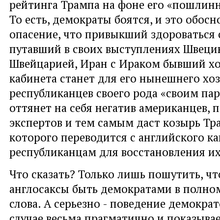
рейтинга Трампа на фоне его «пошлин
То есть, демократы боятся, и это обос
опасение, что привыкший здороваться 
путавший в своих выступлениях Швеци
Швейцарией, Иран с Ираком бывший хо
кабинета станет для его нынешнего хо
республиканцев своего рода «своим пар
оттянет на себя негатив американцев, 
экспертов и тем самым даст козырь Т
которого переводится с английского ка
республиканцам для восстановления и
Что сказать? Только лишь пошутить, ч
англосаксы быть демократами в полно
слова. А серьезно - поведение демокра
случае весьма прагматично и показывае