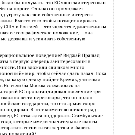
 было бы подумать, что ЕС явно заинтересован
ебя на пороге. Однако он продолжает
под угрозу как свои собственные интересы
краины. Вместо того чтобы позиционировать
ду США и Россией — что является единственным
вая ее географическое положение, — она
ные державы и усиливать собственную
, нерациональное поведение? Виджай Прашад
литы в первую очередь заинтересованы в
мности. Они вложили слишком много
доносный» мир, чтобы сейчас сдать назад. Пока
м, на какую сделку пойдет Кремль, учитывая
. Но если бы Москва согласилась на
 который ЕС пропагандировал последние три
возможно вести переговоры, что он полон
пейские государства, что его армия скоро
ьно подорван. В этот момент возникнет ряд
имер, ЕС отказался поддержать Стамбульские
 года, которые имели значительные шансы
отвратить сотни тысяч жертв и избавить
ьных поражений?