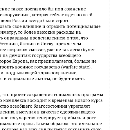
ние также поставило бы под сомнение
вооружению, которая сейчас идет по всей
о цели России всегда были строго
овать свое влияние и отразить потенциальные
иметру, то более высокие расходы на
ь оправданы представлением о том, что
Эстонию, Латвию и Литву, прежде чем
лее широком смысле, уже не так легко будет
я на демонтаж государства всеобщего
которое Европа, как предполагается, больше не
роить военное государство (warfare state).
ии, подрывающей здравоохранение,
ю и социальные льготы, не будет иметь
 что проект сокращения социальных программ
 комплекса восходит к временам Нового курса
арство всеобщего благосостояния укрепляет
лению, выступая в качестве сдерживающего
нное государство генерирует прибыль и рост
оциальные права. Таким образом, это идеальное
 которая изо всех сил пытается сохранить свою