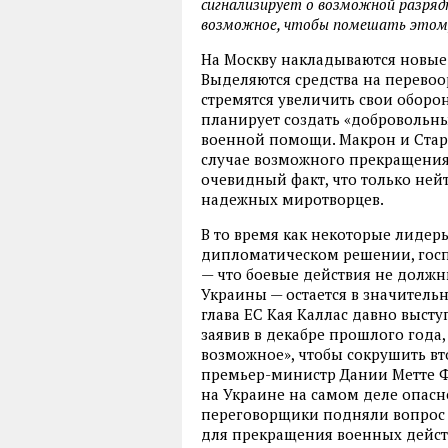
сигнализирует о возможной разрядк
возможное, чтобы помешать этому 
На Москву накладываются новые 
Выделяются средства на перево
стремятся увеличить свои оборо
планирует создать «добровольны
военной помощи. Макрон и Старм
случае возможного прекращения 
очевидный факт, что только ней
надежных миротворцев.
В то время как некоторые лидер
дипломатическом решении, госп
— что боевые действия не должн
Украины — остается в значител
глава ЕС Кая Каллас давно выст
заявив в декабре прошлого года,
возможное», чтобы сокрушить в
премьер-министр Дании Метте Ф
на Украине на самом деле опасн
переговорщики подняли вопрос
для прекращения военных дейст