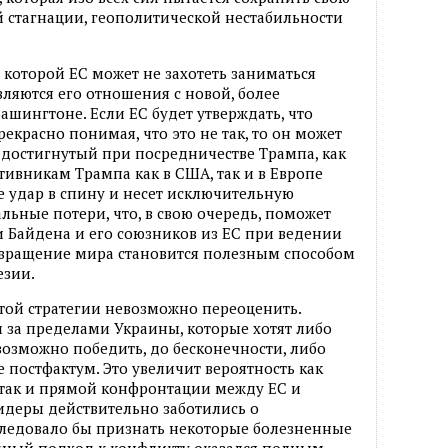
й стагнации, геополитической нестабильности
которой ЕС может не захотеть заниматься
ляются его отношения с новой, более
шингтоне. Если ЕС будет утверждать, что
красно понимая, что это не так, то он может
 достигнутый при посредничестве Трампа, как
тивникам Трампа как в США, так и в Европе
е удар в спину и несет исключительную
альные потери, что, в свою очередь, поможет
 Байдена и его союзников из ЕС при ведении
твращение мира становится полезным способом
езии.
той стратегии невозможно переоценить.
 за пределами Украины, которые хотят либо
возможно победить, до бесконечности, либо
 постфактум. Это увеличит вероятность как
 так и прямой конфронтации между ЕС и
идеры действительно заботились о
 следовало бы признать некоторые болезненные
падный подход к конфликту оказался полным