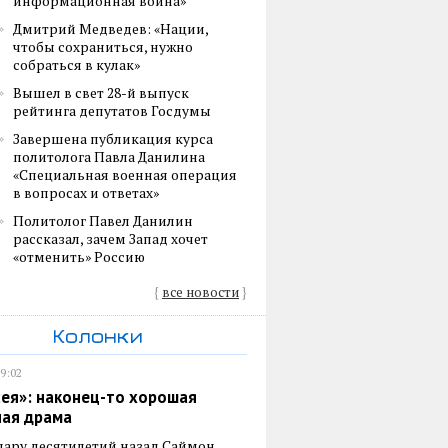
информационная война»
Дмитрий Медведев: «Нации,
чтобы сохраниться, нужно
собраться в кулак»
Вышел в свет 28-й выпуск
рейтинга депутатов Госдумы
Завершена публикация курса
политолога Павла Данилина
«Специальная военная операция
в вопросах и ответах»
Политолог Павел Данилин
рассказал, зачем Запад хочет
«отменить» Россию
{
все новости
}
Колонки
19:02
ея»: наконец-то хорошая
ная драма
пару десятилетий назад Саймон