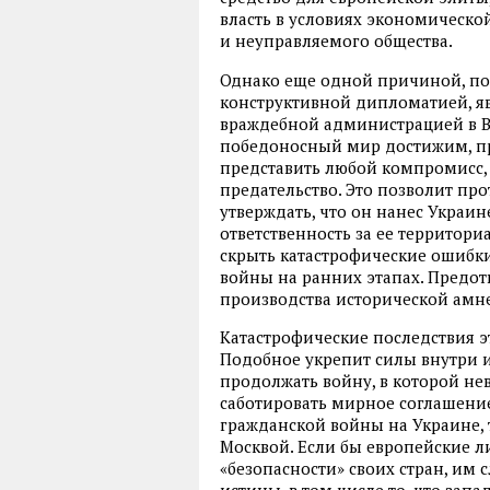
власть в условиях экономическо
и неуправляемого общества.
Однако еще одной причиной, по 
конструктивной дипломатией, яв
враждебной администрацией в Ва
победоносный мир достижим, пре
представить любой компромисс,
предательство. Это позволит про
утверждать, что он нанес Украин
ответственность за ее территори
скрыть катастрофические ошибки
войны на ранних этапах. Предо
производства исторической амн
Катастрофические последствия э
Подобное укрепит силы внутри и
продолжать войну, в которой не
саботировать мирное соглашение
гражданской войны на Украине,
Москвой. Если бы европейские л
«безопасности» своих стран, им
истины, в том числе то, что за