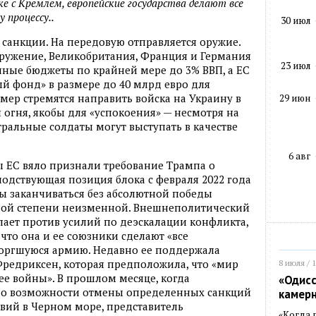
е с Кремлем, европейские государства делают все
процессу..
30 июл
санкции. На передовую отправляется оружие.
оружение, Великобритания, Франция и Германия
23 июл
нные бюджеты по крайней мере до 3% ВВП, а ЕС
й фонд» в размере до 40 млрд евро для
ер стремятся направить войска на Украину в
29 июн
огня, якобы для «успокоения» — несмотря на
тральные солдаты могут выступать в качестве
6 авг
ы ЕС вяло признали требование Трампа о
одствующая позиция блока с февраля 2022 года
ы заканчиваться без абсолютной победы
ьной степени неизменной. Внешнеполитический
упает против усилий по деэскалации конфликта,
 что она и ее союзники сделают «все
торгшуюся армию. Недавно ее поддержала
редриксен, которая предположила, что «мир
8 июля / 
ее войны». В прошлом месяце, когда
«Одисс
 о возможности отмены определенных санкций
камер
вий в Черном море, представитель
«Когда 