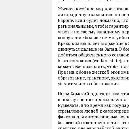
Жизнеспособное мирное соглаше
лихорадочную кампанию по пере
Европе. Если будет доказано, чт
региональными, чтобы гарантир
угрозы по своему западному пер
вооружение больше не могут быт
Кремль замышляет вторжение в 
двинуться дальше на Запад. В бо
добиться общественного согласи
благосостояния (welfare state), 
может себе позволить, чтобы пост
Призыв к более жесткой эконом
образование, транспорт, экологи
убедительного обоснования.
Ноам Хомский однажды заметил,
в пользу военно-промышленного
Рузвельта. В то время как госуд
стремление людей к самоопреде
фактора для авторитаризма, вое
без всякой ответственности за с
средство для европейской элиты,