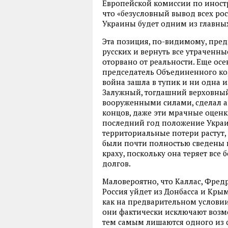
Европейской комиссии по иност
что «безусловный вывод всех ро
Украины будет одним из главны
Эта позиция, по-видимому, пред
русских и вернуть все утраченны
оторвано от реальности. Еще ос
председатель Объединенного ко
война зашла в тупик и ни одна и
Залужный, тогдашний верховны
вооруженными силами, сделал ан
концов, даже эти мрачные оцен
последний год положение Украи
территориальные потери растут, 
были почти полностью сведены н
краху, поскольку она теряет все
долгов.
Маловероятно, что Каллас, Фредр
Россия уйдет из Донбасса и Крым
как на предварительном услови
они фактически исключают возм
тем самым лишаются одного из 