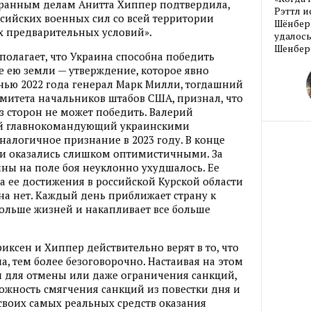
ранным делам Анитта Хиппер подтвердила,
Рэттл и
ссийских военных сил со всей территории
Шёнберг
х предварительных условий».
удалось
Шенберг
полагает, что Украина способна победить
е ею земли — утверждение, которое явно
енью 2022 года генерал Марк Милли, тогдашний
митета начальников штабов США, признал, что
з сторон не может победить. Валерий
й главнокомандующий украинскими
алогичное признание в 2023 году. В конце
ки оказались слишком оптимистичными. За
ны на поле боя неуклонно ухудшалось. Ее
а ее достижения в российской Курской области
а нет. Каждый день приближает страну к
 больше жизней и накапливает все больше
иксен и Хиппер действительно верят в то, что
а, тем более безоговорочно. Настаивая на этом
и для отмены или даже ограничения санкций,
ожность смягчения санкций из повестки дня и
своих самых реальных средств оказания