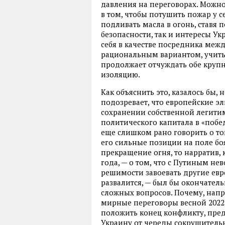
давления на переговорах. Можно
в том, чтобы потушить пожар у с
подливать масла в огонь, ставя 
безопасности, так и интересы У
себя в качестве посредника меж
рациональным вариантом, учиты
продолжает отчуждать обе круп
изоляцию.
Как объяснить это, казалось бы
подозревает, что европейские э
сохранении собственной легити
политического капитала в «побе
еще слишком рано говорить о то
его сильные позиции на поле боя
прекращение огня, то нарратив,
года, — о том, что с Путиным не
решимости завоевать другие евро
развалится, — был бы окончател
сложных вопросов. Почему, напр
мирные переговоры весной 2022
положить конец конфликту, пред
Украину от череды сокрушител