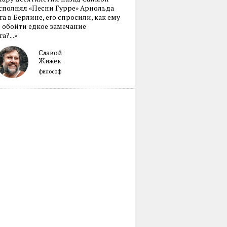
сполнял «Песни Гурре» Арнольда
а в Берлине, его спросили, как ему
 обойти едкое замечание
а?...»
Славой
Жижек
философ