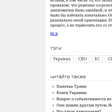
провалом; что решение сосредото
дипломатии было ошибкой; и чт
было бы избежать изначально. О
радикально иной ориентации. ЕС
процесс, а не тормозить его со с
NLR
тэги
Украина
СВО
ЕС
С
читайте также
Папочка Трамп
Конец Украины
Вопрос о субъективности во
Они пошли другим путем. Н
Что такое демократия?