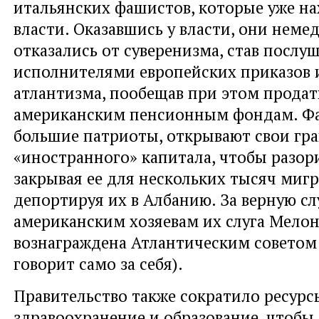
итальянских фашистов, которые уже на
власти. Оказавшись у власти, они неме
отказались от суверенизма, став посл
исполнителями европейских приказов 
атлантизма, пообещав при этом продат
американским пенсионным фондам. Фа
большие патриоты, открывают свои гр
«иностранного» капитала, чтобы разор
закрывая ее для нескольких тысяч миг
депортируя их в Албанию. За верную с
американским хозяевам их слуга Мело
вознаграждена Атлантическим советом 
говорит само за себя).
Правительство также сократило ресурс
здравоохранение и образование, чтобы