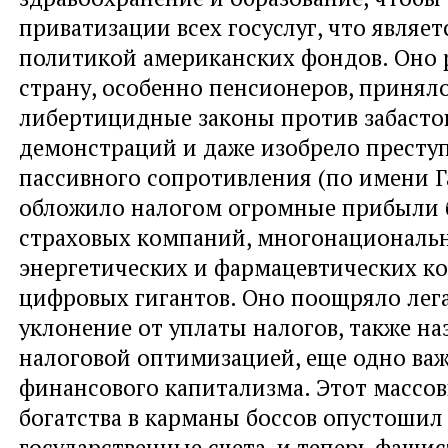
приватизации всех госуслуг, что являе
политикой американских фондов. Оно 
страну, особенно пенсионеров, принял
либертицидные законы против забасто
демонстраций и даже изобрело престу
пассивного сопротивления (по имени Г
обложило налогом огромные прибыли 
страховых компаний, многонациональ
энергетических и фармацевтических к
цифровых гигантов. Оно поощряло лег
уклонение от уплаты налогов, также н
налоговой оптимизацией, еще одно важ
финансового капитализма. Этот массо
богатства в карманы боссов опустошил
государственные счета, и теперь фаши