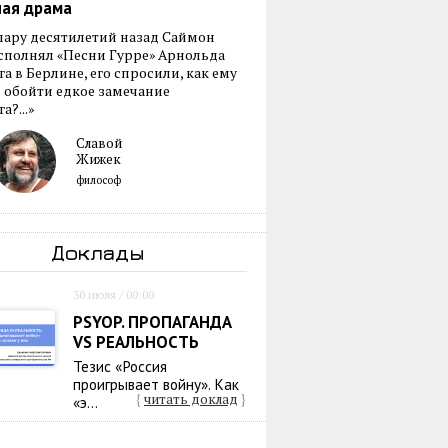
ная драма
пару десятилетий назад Саймон
сполнял «Песни Гурре» Арнольда
а в Берлине, его спросили, как ему
 обойти едкое замечание
а?...»
Славой
Жижек
философ
Доклады
30 июля / 00:00
PSYOP. ПРОПАГАНДА
VS РЕАЛЬНОСТЬ
Тезис «Россия
проигрывает войну». Как
{
читать доклад
}
«э...