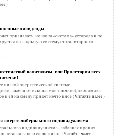
лее
}
 военные дивиденды
очет признавать, но наша «система» устарела и по
руется в «закрытую систему» тоталитарного
гетический капитализм, или Пролетарии всех
масочки!
е низкой энергетической системе
ргии заменяют ископаемое топливо), экономика
е и ей на смену придет нечто иное
{
Читайте далее
}
ая смерть либерального индивидуализма
рального индивидуализма - забавная ирония
он оставался всю свою жизнь
{
Читайте далее
}