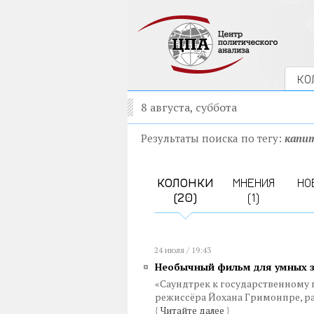
КО
8 августа, суббота
Результаты поиска по тегу:
капи
КОЛОНКИ
МНЕНИЯ
НО
(20)
(1)
24 июля / 19:43
Необычный фильм для умных 
«Саундтрек к государственному 
режиссёра Йохана Гримонпре, ра
{
Читайте далее
}