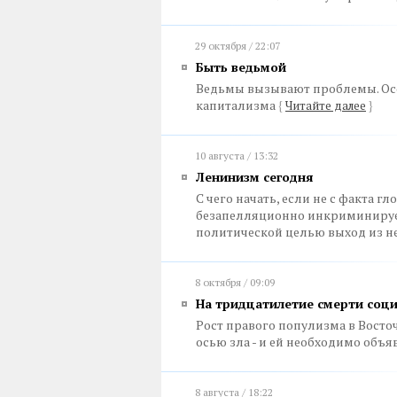
29 октября / 22:07
Быть ведьмой
Ведьмы вызывают проблемы. Ос
капитализма
{
Читайте далее
}
10 августа / 13:32
Ленинизм сегодня
С чего начать, если не с факта 
безапелляционно инкриминируе
политической целью выход из не
8 октября / 09:09
На тридцатилетие смерти соц
Рост правого популизма в Восто
осью зла - и ей необходимо объ
8 августа / 18:22