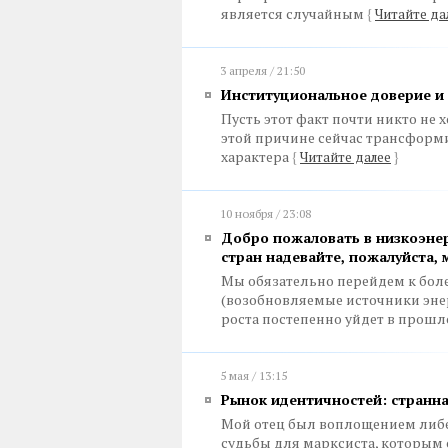
является случайным
{
Читайте да
3 апреля / 21:50
Институциональное доверие и
Пусть этот факт почти никто не х
этой причине сейчас трансформи
характера
{
Читайте далее
}
10 ноября / 23:08
Добро пожаловать в низкоэнер
стран надевайте, пожалуйста, 
Мы обязательно перейдем к боле
(возобновляемые источники эне
роста постепенно уйдет в прошло
5 мая / 13:15
Рынок идентичностей: странн
Мой отец был воплощением либе
судьбы для марксиста, которым 