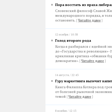
Пора восстать из праха либер
Словенский философ Славой Жиж
международного порядка, и тол
остановить.
{
Читайте далее
}
12 ноября / 10:58
Голод второго рода
Когда я разбирался с идейной э
до «Государства и революции»-1
крикливая критика «обманки бу
демократии».
{
Читайте далее
}
14 августа / 22:43
Гуру маркетинга вылечит капи
Книга Филиппа Котлера под гро
от болезней рыночной экономик
темой
{
Читайте далее
}
8 ноября / 12:13