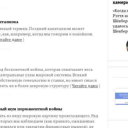
камер
«Когда 
Рэттл и
Шёнберг
итализма
удалось
ачный термин. Поздний капитализм может
Шенберг
, как, например, когда мы говорим о покойном
тайте далее
}
од бесконечной войны, которая охватывает весь
 центральные узлы мировой системы. Всякий
бственную генеалогию и ставки, но имеет смысл
тить их в более широкую структуру
{
Читайте далее
}
ивый шум перманентной войны
кать из виду широкую картину происходящего. Ряд
оторых мы наблюдаем (как правило, ожидаемых
ющихся при закрытии финансовых рынков), не