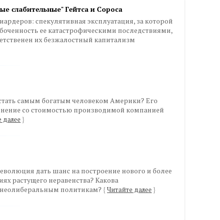
ые слабительные" Гейтса и Сороса
ардеров: спекулятивная эксплуатация, за которой
абоченность ее катастрофическими последствиями,
ветственен их безжалостный капитализм
 стать самым богатым человеком Америки? Его
равнение со стоимостью производимой компанией
 далее
}
еволюция дать шанс на построение нового и более
иях растущего неравенства? Какова
а неолиберальным политикам?
{
Читайте далее
}