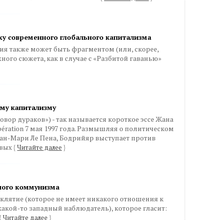
ху современного глобального капитализма
я также может быть фрагментом (или, скорее,
ого сюжета, как в случае с «Разбитой гаванью»
му капитализму
Заговор дураков») - так называется короткое эссе Жана
ération 7 мая 1997 года. Размышляя о политическом
ан-Мари Ле Пена, Бодрийяр выступает против
евых
{
Читайте далее
}
ного коммунизма
оклятие (которое не имеет никакого отношения к
какой-то западный наблюдатель), которое гласит:
{
Читайте далее
}