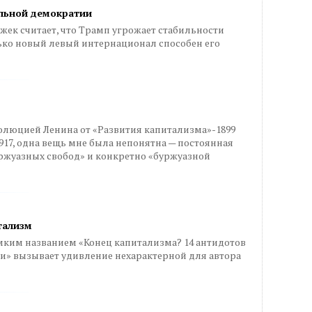
альной демократии
ек считает, что Трамп угрожает стабильности
ько новый левый интернационал способен его
волюцией Ленина от «Развития капитализма»-1899
917, одна вещь мне была непонятна — постоянная
ржуазных свобод» и конкретно «буржуазной
тализм
мким названием «Конец капитализма? 14 антидотов
и» вызывает удивление нехарактерной для автора