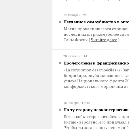
22 января / 19:19
Неудачное самоубийство в эпо
Мотив провалившегося отрицани
последним штрихом) более сложн
Таны Френч
{
Читайте далее
}
28 июня / 23:14
Пролегомены к францисканско
«La conjuration des imbéciles» («
Бодрийяра, опубликованное в Lib
успехе Национального фронта Ж
конформистского морализма л
16 ноября / 17:40
По ту сторону неоконсерватив
Есть якобы старое китайское пр
Китаю - вероятно, его придумал 
"Чтобы ты жил в эпоху перемен!"