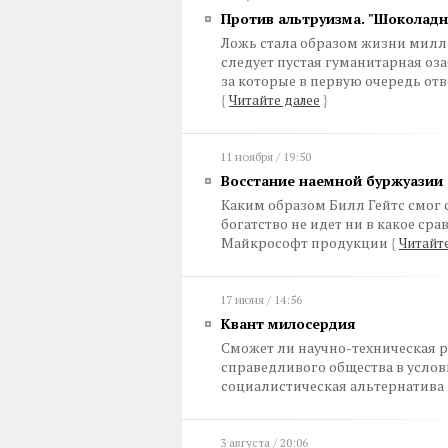
Против альтруизма. "Шоколадн
Ложь стала образом жизни милли
следует пустая гуманитарная оз
за которые в первую очередь от
{
Читайте далее
}
11 ноября / 19:50
Восстание наемной буржуазии
Каким образом Билл Гейтс смог
богатство не идет ни в какое с
Майкрософт продукции
{
Читайте
17 июня / 14:56
Квант милосердия
Сможет ли научно-техническая р
справедливого общества в услов
социалистическая альтернатив
3 августа / 20:06