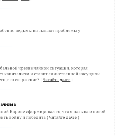
обенно ведьмы вызывают проблемы у
глобальной чрезвычайной ситуации, которая
т капитализм и ставит единственной насущной
го, его свержение?
{
Читайте далее
}
иализма
чной Европе сформировал то, что я называю новой
явить войну и победить
{
Читайте далее
}