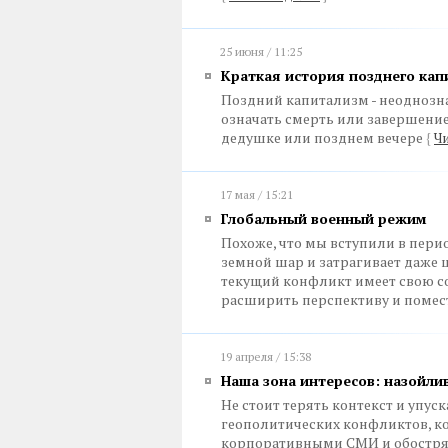
25 июня / 11:25
Краткая история позднего кап
Поздний капитализм - неоднозн
означать смерть или завершение
дедушке или позднем вечере
{
Чи
17 мая / 15:21
Глобальный военный режим
Похоже, что мы вступили в пери
земной шар и затрагивает даже
текущий конфликт имеет свою со
расширить перспективу и помес
19 апреля / 15:38
Наша зона интересов: назойл
Не стоит терять контекст и упус
геополитических конфликтов, к
корпоративными СМИ и обостря