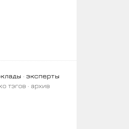
оклады
эксперты
ко тэгов
архив