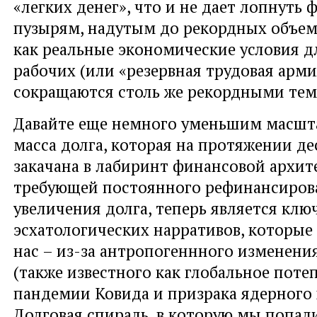
«легких денег», что и не дает лопнуть
пузырям, надутым до рекордных объемо
как реальные экономические условия 
рабочих (или «резервная трудовая арми
сокращаются столь же рекордными те
Давайте еще немного уменьшим масшт
масса долга, которая на протяжении д
закачана в лабиринт финансовой архит
требующей постоянного рефинансирова
увеличения долга, теперь является кл
эсхатологических нарративов, которые 
нас – из-за антропогеннного изменени
(также известного как глобальное потеп
пандемии Ковида и призрака ядерного 
Долговая спираль, в которую мы попали