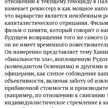
отношению к текущему геноциду в Пале
намекает режиссер) и как мощное напо
что варварство является неизбежным р
капиталистического отрицания. Фильм
фильм о памяти, который говорит о н
будущем возвращения того же самого 
он не имеет временного повествователь
Он намеренно представляет тему Ханн
«банальности зла», воплощенную Рудо
(комендантом Освенцима) и другими 
офицерами, как слепое соблюдение ка
объективности, включая заботу об изв
прибавочной стоимости и производит
(например, по отношению к сжиганию т
индивидуалистическое стремление к к