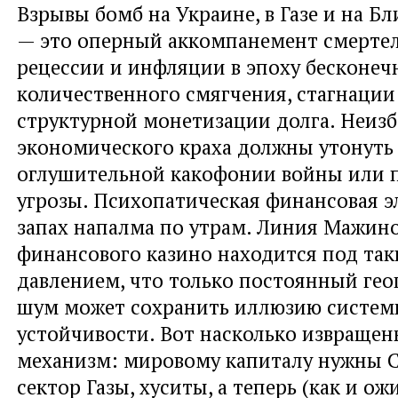
Взрывы бомб на Украине, в Газе и на Б
— это оперный аккомпанемент смерте
рецессии и инфляции в эпоху бесконеч
количественного смягчения, стагнации
структурной монетизации долга. Неиз
экономического краха должны утонуть
оглушительной какофонии войны или 
угрозы. Психопатическая финансовая э
запах напалма по утрам. Линия Мажин
финансового казино находится под та
давлением, что только постоянный ге
шум может сохранить иллюзию систем
устойчивости. Вот насколько извращен
механизм: мировому капиталу нужны Co
сектор Газы, хуситы, а теперь (как и о