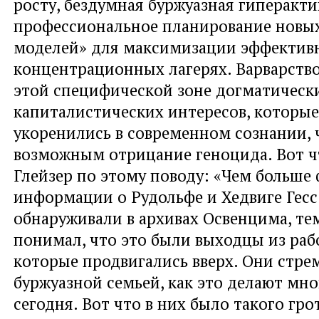
росту, бездумная буржуазная гиперакти
профессиональное планирование новых
моделей» для максимизации эффектив
концентрационных лагерях. Варварство
этой специфической зоне догматическ
капиталистических интересов, которые
укоренились в современном сознании, 
возможным отрицание геноцида. Вот ч
Глейзер по этому поводу: «Чем больше
информации о Рудольфе и Хедвиге Гес
обнаруживали в архивах Освенцима, те
понимал, что это были выходцы из рабо
которые продвигались вверх. Они стре
буржуазной семьей, как это делают мно
сегодня. Вот что в них было такого гро