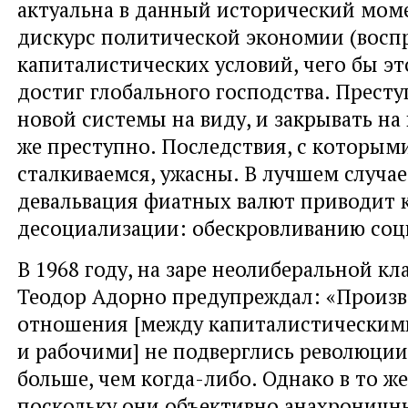
актуальна в данный исторический моме
дискурс политической экономии (восп
капиталистических условий, чего бы эт
достиг глобального господства. Прест
новой системы на виду, и закрывать на 
же преступно. Последствия, с которым
сталкиваемся, ужасны. В лучшем случае
девальвация фиатных валют приводит 
десоциализации: обескровливанию соц
В 1968 году, на заре неолиберальной кл
Теодор Адорно предупреждал: «Произ
отношения [между капиталистическим
и рабочими] не подверглись революции,
больше, чем когда-либо. Однако в то же
поскольку они объективно анахроничн