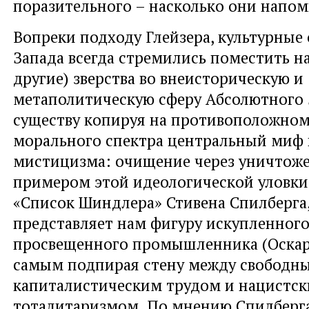
поразительного – насколько они напом
Вопреки подходу Глейзера, культурные
Запада всегда стремились поместить н
другие) зверства во внеисторическую и
метаполитическую сферу Абсолютного 
существу копируя на противоположном
морального спектра центральный миф 
мистицизма: очищение через уничтож
примером этой идеологической уловки
«Список Шиндлера» Стивена Спилберга
представляет нам фигуру искупленного
просвещенного промышленника (Оскар
самым подпирая стену между свободн
капиталистическим трудом и нацистс
тоталитаризмом. По мнению Спилберга