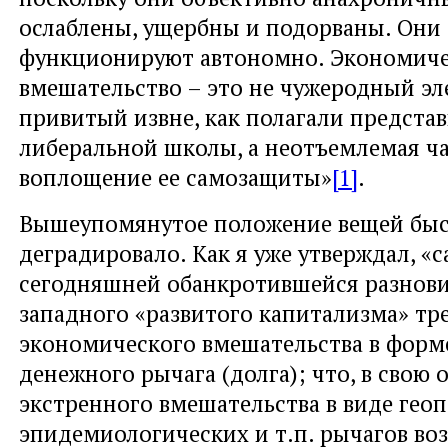
ослаблены, ущербны и подорваны. Они
функционируют автономно. Экономиче
вмешательство – это не чужеродный эл
привитый извне, как полагали предста
либеральной школы, а неотъемлемая ча
воплощение ее самозащиты»
[1]
.
Вышеупомянутое положение вещей бы
деградировало. Как я уже утверждал, «
сегодняшней обанкротившейся разнов
западного «развитого капитализма» тр
экономического вмешательства в форм
денежного рычага (долга); что, в свою 
экстренного вмешательства в виде гео
эпидемиологических и т.п. рычагов воз