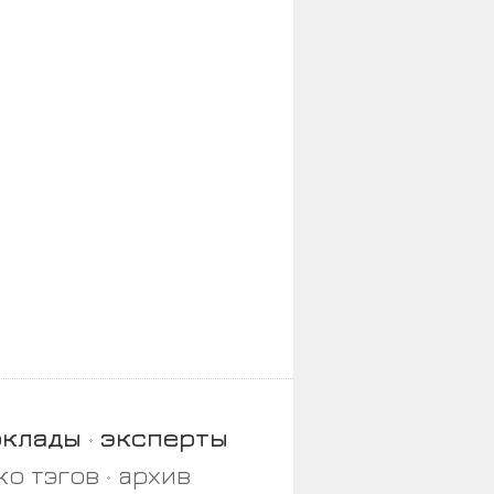
оклады
эксперты
ко тэгов
архив