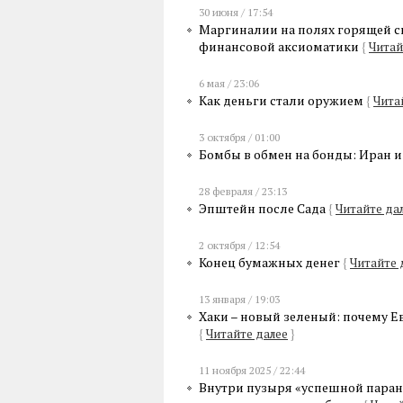
30 июня / 17:54
Маргиналии на полях горящей си
финансовой аксиоматики
{
Читай
6 мая / 23:06
Как деньги стали оружием
{
Чита
3 октября / 01:00
Бомбы в обмен на бонды: Иран 
28 февраля / 23:13
Эпштейн после Сада
{
Читайте да
2 октября / 12:54
Конец бумажных денег
{
Читайте 
13 января / 19:03
Хаки – новый зеленый: почему 
{
Читайте далее
}
11 ноября 2025 / 22:44
Внутри пузыря «успешной паран