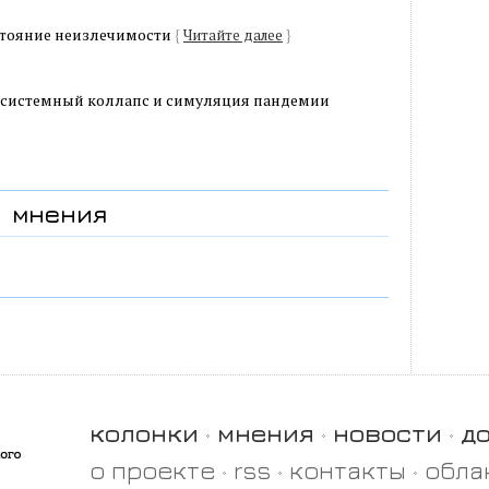
стояние неизлечимости
{
Читайте далее
}
 системный коллапс и симуляция пандемии
мнения
колонки
мнения
новости
д
о проекте
rss
контакты
обла