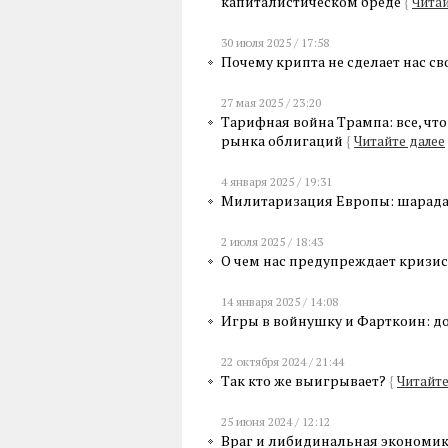
капиталистическом бреде
{
Читай
30 июля 2025 / 17:58
Почему крипта не сделает нас 
27 мая 2025 / 23:20
Тарифная война Трампа: все, что 
рынка облигаций
{
Читайте далее
4 января 2025 / 19:31
Милитаризация Европы: шарада
2 июля 2025 / 18:43
О чем нас предупреждает кризи
14 января 2025 / 14:08
Игры в войнушку и Фарткоин: до
22 октября 2024 / 21:44
Так кто же выигрывает?
{
Читайте
25 июня 2024 / 12:12
Враг и либидинальная экономи