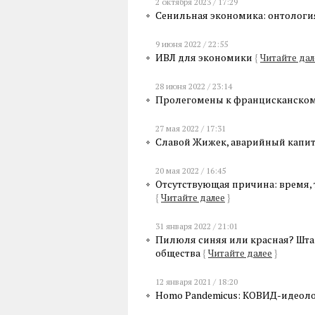
2 октября 2023 / 17:29
Сенильная экономика: онтологи
9 июня 2022 / 22:55
ИВЛ для экономики
{
Читайте дал
28 июня 2022 / 23:14
Пролегомены к францисканско
27 мая 2022 / 17:31
Славой Жижек, аварийный капи
20 мая 2022 / 16:45
Отсутствующая причина: время, 
{
Читайте далее
}
31 января 2022 / 21:01
Пилюля синяя или красная? Шт
общества
{
Читайте далее
}
12 января 2021 / 18:20
Homo Pandemicus: КОВИД-идеоло