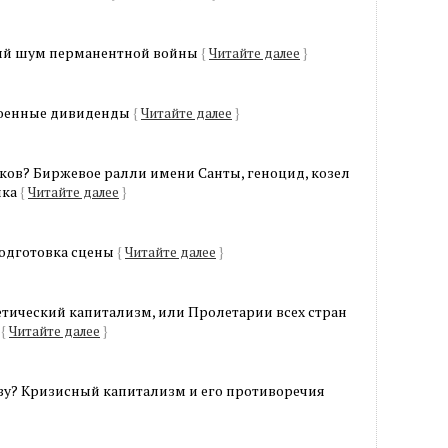
вый шум перманентной войны
{
Читайте далее
}
военные дивиденды
{
Читайте далее
}
ков? Биржевое ралли имени Санты, геноцид, козел
ика
{
Читайте далее
}
Подготовка сцены
{
Читайте далее
}
тический капитализм, или Пролетарии всех стран
!
{
Читайте далее
}
азу? Кризисный капитализм и его противоречия