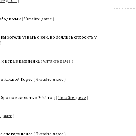
те далее
}
свободными
{
Читайте далее
}
вы хотели узнать о ней, но боялись спросить у
}
 и игра в цыпленка
{
Читайте далее
}
с в Южной Корее
{
Читайте далее
}
бро пожаловать в 2025 год
{
Читайте далее
}
 далее
}
ка апокалипсиса
{
Читайте далее
}