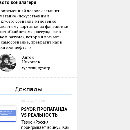
вого концлагеря
 современный человек слышит
очетание «искусственный
кт», его сознание мгновенно
вает ему картинки из фантастики.
ают «Скайнетом», рассуждают о
ом разуме», который вот-вот
 самосознание, превратит нас в
ки или нефть...»
Антон
Николаев
художник, куратор
Доклады
30 июля / 00:00
PSYOP. ПРОПАГАНДА
VS РЕАЛЬНОСТЬ
Тезис «Россия
проигрывает войну». Как