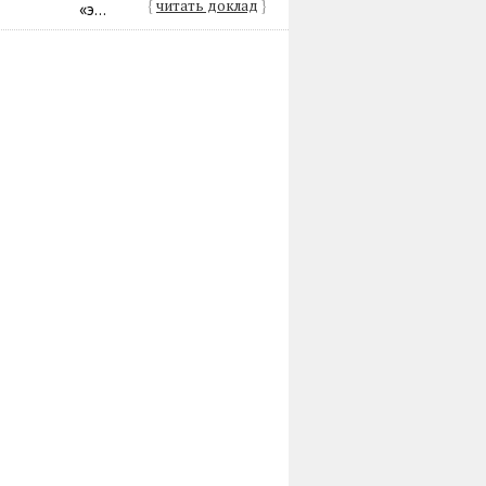
{
читать доклад
}
«э...