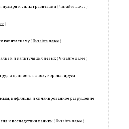
я пузыря и силы гравитации
{
Читайте далее
}
ее
}
му капитализму
{
Читайте далее
}
тализм и капитуляция левых
{
Читайте далее
}
труд и ценность в эпоху коронавируса
аммы, инфляция и спланированное разрушение
гия и последствия паники
{
Читайте далее
}