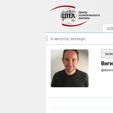
КО
6 августа, четверг
кол
Виги
филос