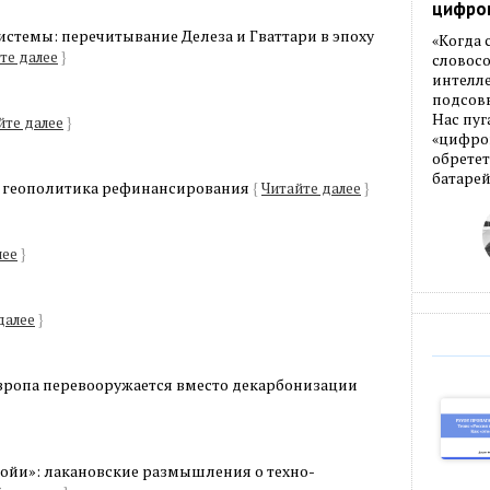
цифро
стемы: перечитывание Делеза и Гваттари в эпоху
«Когда
те далее
}
словос
интелле
подсовы
Нас пуг
йте далее
}
«цифров
обретет
батарей
и геополитика рефинансирования
{
Читайте далее
}
лее
}
далее
}
Европа перевооружается вместо декарбонизации
ойи»: лакановские размышления о техно-