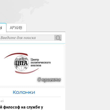
Ы
АРХИВ
Колонки
:45
й философ на службе у