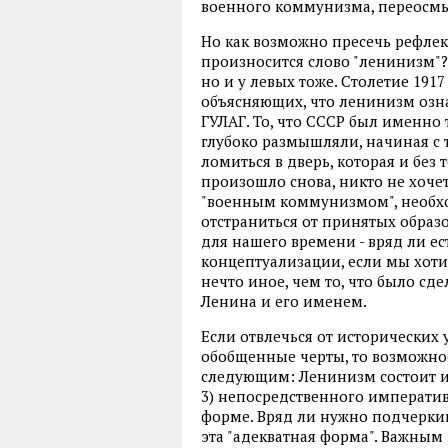
военного коммунизма, переосмы
Но как возможно пресечь рефлекс
произносится слово "ленинизм"? И
но и у левых тоже. Столетие 191
объясняющих, что ленинизм озна
ГУЛАГ. То, что СССР был именно 
глубоко размышляли, начиная с т
ломиться в дверь, которая и без 
произошло снова, никто не хочет 
"военным коммунизмом", необх
отстраниться от принятых образо
для нашего времени - вряд ли е
концептуализации, если мы хот
нечто иное, чем то, что было сд
Ленина и его именем.
Если отвлечься от исторических 
обобщенные черты, то возможно
следующим: Ленинизм состоит из 
3) непосредственного императив
форме. Вряд ли нужно подчерки
эта "адекватная форма". Важным 