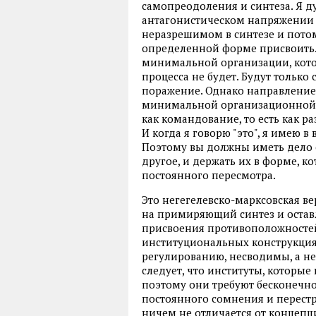
самопреодоления и синтеза. Я д
антагонистическом напряжении
неразрешимом в синтезе и пото
определенной форме присвоить. 
минимальной организации, кото
процесса не будет. Будут только
поражение. Однако направление 
минимальной организационной 
как командование, то есть как ра
И когда я говорю "это", я имею в 
Поэтому вы должны иметь дело с
другое, и держать их в форме, к
постоянного пересмотра.
Это негегелевско-марксовская в
на примиряющий синтез и оста
присвоения противоположностей,
институциональных конструкциях
регулированию, несводимы, а н
следует, что институты, которые
поэтому они требуют бесконечно
постоянного сомнения и перестр
ничем не отличается от концепц