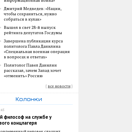
информационная война»
Дмитрий Медведев: «Нации,
чтобы сохраниться, нужно
собраться в кулак»
Вышел в свет 28-й выпуск
рейтинга депутатов Госдумы
Завершена публикация курса
политолога Павла Данилина
«Специальная военная операция
в вопросах и ответах»
Политолог Павел Данилин
рассказал, зачем Запад хочет
«отменить» Россию
{
все новости
}
Колонки
:45
й философ на службе у
вого концлагеря
 современный человек слышит