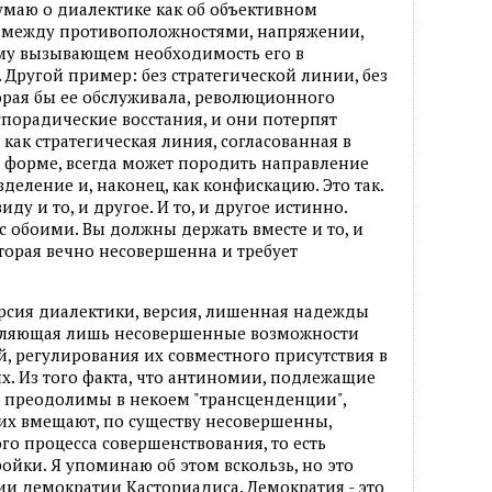
умаю о диалектике как об объективном
 между противоположностями, напряжении,
му вызывающем необходимость его в
Другой пример: без стратегической линии, без
рая бы ее обслуживала, революционного
 спорадические восстания, и они потерпят
как стратегическая линия, согласованная в
форме, всегда может породить направление
зделение и, наконец, как конфискацию. Это так.
виду и то, и другое. И то, и другое истинно.
 обоими. Вы должны держать вместе и то, и
оторая вечно несовершенна и требует
ерсия диалектики, версия, лишенная надежды
вляющая лишь несовершенные возможности
 регулирования их совместного присутствия в
. Из того факта, что антиномии, подлежащие
е преодолимы в некоем "трансценденции",
 их вмещают, по существу несовершенны,
го процесса совершенствования, то есть
ойки. Я упоминаю об этом вскользь, но это
ии демократии Касториадиса. Демократия - это