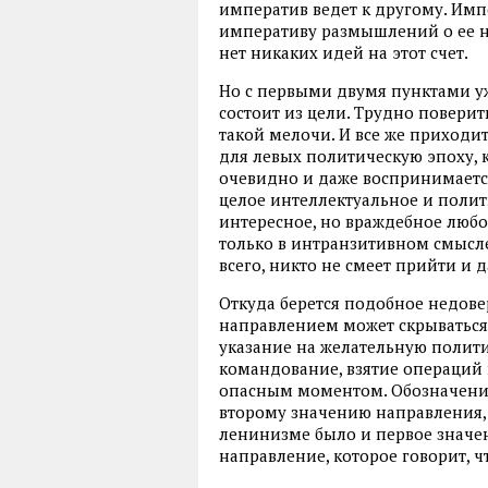
императив ведет к другому. Имп
императиву размышлений о ее н
нет никаких идей на этот счет.
Но с первыми двумя пунктами уж
состоит из цели. Трудно поверит
такой мелочи. И все же приходи
для левых политическую эпоху, 
очевидно и даже воспринимается
целое интеллектуальное и полит
интересное, но враждебное любо
только в интранзитивном смысле
всего, никто не смеет прийти и 
Откуда берется подобное недовер
направлением может скрываться 
указание на желательную полити
командование, взятие операций в
опасным моментом. Обозначение
второму значению направления, 
ленинизме было и первое значен
направление, которое говорит, 