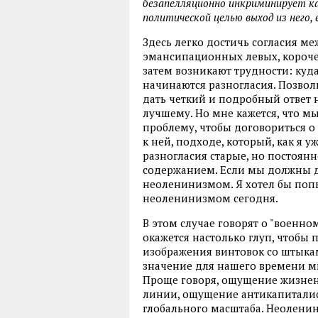
безапелляционно инкриминирует к
политической целью выход из него, 
Здесь легко достичь согласия ме
эмансипационных левых, короче 
затем возникают трудности: куда
начинаются разногласия. Позволь
дать четкий и подробный ответ на
лучшему. Но мне кажется, что м
проблему, чтобы договориться о
к ней, подходе, который, как я у
разногласия старые, но постоя
содержанием. Если мы должны да
неоленинизмом. Я хотел бы поп
неоленинизмом сегодня.
В этом случае говорят о "военно
окажется настолько глуп, чтобы 
изображения винтовок со штыка
значение для нашего времени 
Проще говоря, ощущение жизне
линии, ощущение антикапиталис
глобального масштаба. Неоленини