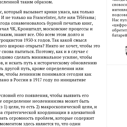
сленной таким образом.
словос
интелле
, который вызывает крики ужаса, как только
подсовы
 не только на FranceInter, Arte или Télérama;
Нас пуг
7 года ознаменовалось бурной печатью книг,
«цифров
чал ЧК, Кронштадт, московские процессы и
обретет
таким, знают все. Обо всем этом долго и
батарей
роцкистов 1950-х годов. Так какой смысл
того широко открыта? Никто не хочет, чтобы это
снова пытаться. Поэтому, как и в случае с
одимо сделать минимальное усилие, чтобы
в, и искать путь к историческому обновлению
сть другой путь, кроме определения или
им, чтобы ленинизм понимался сегодня как
елано в России в 1917 году по инициативе
условий его появления, чтобы выявить его
е определение неоленинизма может быть
1) цели, то есть 2) макроскопической цели, и
а стратегической координации в адекватной
вать огромность проблем, которые содержит
моментом здесь является то, что один