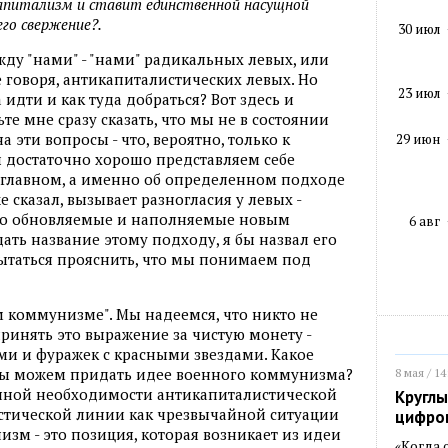
апитализм и ставит единственной насущной
его свержение?.
30 июл
жду "нами" - "нами" радикальных левых, или
говоря, антикапиталистических левых. Но
23 июл
 идти и как туда добраться? Вот здесь и
те мне сразу сказать, что мы не в состоянии
 эти вопросы - что, вероятно, только к
29 июн
ы достаточно хорошо представляем себе
 главном, а именно об определенном подходе
же сказал, вызывает разногласия у левых -
нно обновляемые и наполняемые новым
6 авг
ть название этому подходу, я бы назвал его
ытаться прояснить, что мы понимаем под
м коммунизме". Мы надеемся, что никто не
принять это выражение за чистую монету -
ми и фуражек с красными звездами. Какое
мы можем придать идее военного коммунизма?
8 мая / 14
нной необходимости антикапиталистической
Круглы
тической линии как чрезвычайной ситуации
цифро
зм - это позиция, которая возникает из идеи
«Когда