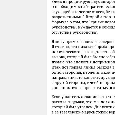
Здесь я процитирую двух авторо
о необходимости "стратегическо
служащей в качестве отвеса, без 
разрозненными". Второй автор -
формула о том, что "кризис чело
руководства", нуждается в обновл
отсутствие руководства".
Я могу прямо заявить: я соверш
Я считаю, что никакая борьба п
политического вызова, то есть о
вызова, который был бы способе
думаю, что апология непримири
Итак, вот первая линия раскола 
одной стороны, неоленинской п
направления, то конституирующе
с другой стороны, идеей неприми
конечном итоге превратиться в 
Если у нас есть желание чего-то
раскола, я думаю, что мы должн
который был утрачен. Диалектиче
в ее гегелевско-марксистской ве