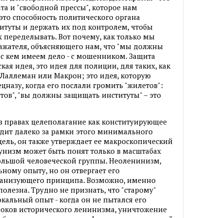
та и "свободной прессы", которое нам
 это способность политического органа
титуты и держать их под контролем, чтобы
 переделывать. Вот почему, как только мы
ажателя, объясняющего нам, что "мы должны
 с кем имеем дело - с мошенником. Защита
кая идея, это идея для полиции, для таких, как
Лаллеман или Макрон; это идея, которую
цназу, когда его послали громить "жилетов":
тов", "вы должны защищать институты" – это
 в правах целеполагание как конституирующее
дит далеко за рамки этого минимального
цель, он также утверждает ее макроскопический
мунизм может быть понят только в масштабах
большой человеческой группы. Неоленинизм,
ьному опыту, но он отвергает его
рганизующего принципа. Возможно, именно
полезна. Трудно не признать, что "старому"
кальный опыт - когда он не пытался его
роков исторического ленинизма, уничтожение