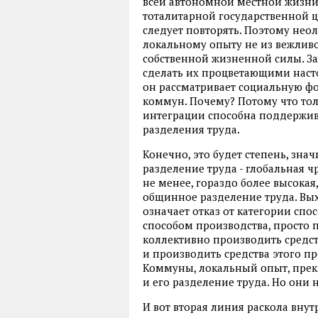
всей автономной местной жизни
тоталитарной государственной це
следует повторять. Поэтому нео
локальному опыту не из вежливог
собственной жизненной силы. З
сделать их процветающими насто
он рассматривает социальную фо
коммун. Почему? Потому что тол
интеграции способна поддержи
разделения труда.
Конечно, это будет степень, зн
разделение труда - глобальная чр
не менее, гораздо более высокая
общинное разделение труда. Вых
означает отказ от категории сп
способом производства, просто 
коллективно производить средс
и производить средства этого про
Коммуны, локальный опыт, прекр
и его разделение труда. Но они 
И вот вторая линия раскола внут