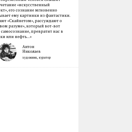
очетание «искусственный
кт», его сознание мгновенно
вает ему картинки из фантастики.
ают «Скайнетом», рассуждают о
ом разуме», который вот-вот
 самосознание, превратит нас в
ки или нефть...»
Антон
Николаев
художник, куратор