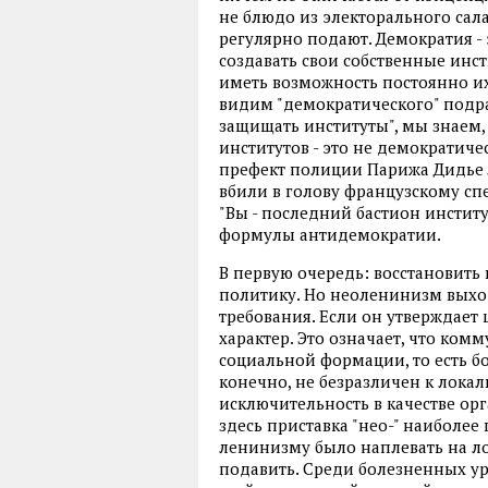
не блюдо из электорального сала
регулярно подают. Демократия -
создавать свои собственные инс
иметь возможность постоянно их
видим "демократического" подр
защищать институты", мы знаем,
институтов - это не демократичес
префект полиции Парижа Дидье 
вбили в голову французскому спе
"Вы - последний бастион институ
формулы антидемократии.
В первую очередь: восстановить
политику. Но неоленинизм выхо
требования. Если он утверждает 
характер. Это означает, что ком
социальной формации, то есть 
конечно, не безразличен к локал
исключительность в качестве о
здесь приставка "нео-" наиболее 
ленинизму было наплевать на ло
подавить. Среди болезненных у