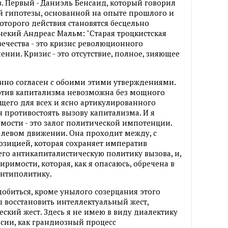
в. Первый - Даниэль Бенсаид, который говорил
й гипотезы, основанной на опыте прошлого и
которого действия становятся бесцельно
 некий Андреас Мальм: "Старая троцкистская
вечества - это кризис революционного
ении. Кризис - это отсутствие, полное, зияющее
енно согласен с обоими этими утверждениями.
ротив капитализма невозможна без мощного
бщего для всех и ясно артикулированного
н противостоять вызову капитализма. И я
мости - это залог политической импотенции.
в левом движении. Она проходит между, с
озицией, которая сохраняет императив
го антикапиталистическую политику вызова, и,
римости, которая, как я опасаюсь, обречена в
антиполитику.
 добиться, кроме унылого созерцания этого
ы восстановить интеллектуальный жест,
ский жест. Здесь я не имею в виду диалектику
рсии, как грандиозный процесс