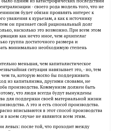
 было одним из катастрофических последствий
нтрализации - своего рода модель того, что не
ленинизм будет обязан проявлять интерес к
о уважения к курьезам, а как к источнику
атем он признает свой рациональный долг
лько, насколько это возможно. При всем этом
рмацию как нечто иное, чем архипелаг
ько группа достаточного размера и
вать минимально необходимую степень
ачительно меньшая, чем капиталистическое
езвычайная ситуация навязывает это, - но, тем
, чем та, которую могло бы поддерживать
од из капитализма, другими словами, не
особа производства. Коммунизм должен быть
потому, что люди всегда будут вынуждены
тва для поддержки своей материальной жизни
изводства. А это и есть способ производства.
асно вписываются в этот способ производства
ни в коем случае не являются всем этим.
ри левых: после той, что проходит между