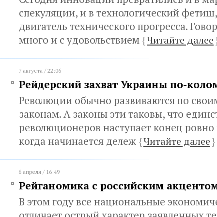
спекуляции, и в технологический фетиш,
двигатель технического прогресса. Гово
много и с удовольствием
{
Читайте далее
7 августа / 22:06
Рейдерский захват Украины по-коло
Революции обычно развиваются по свои
законам. А законы эти таковы, что единс
революционеров наступает конец ровно 
когда начинается дележ
{
Читайте далее
}
6 апреля / 16:49
Рейганомика с российским акценто
В этом году все национальные экономи
отличает острый характер заявленных те