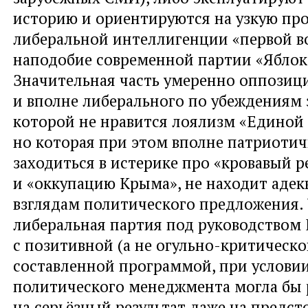
историю и ориентируются на узкую пр
либеральной интеллигенции «первой 
наподобие современной партии «Яблок
Значительная часть умеренно оппозиц
и вполне либерального по убеждениям 
которой не нравится лоялизм «Единой 
но которая при этом вполне патриотич
заходиться в истерике про «кровавый 
и «оккупацию Крыма», не находит адек
взглядам политического предложения.
либеральная партия под руководством 
с позитивной (а не огульно-критическо
составленной программой, при услови
политического менеджмента могла бы 
на серьёзный результат даже на предс