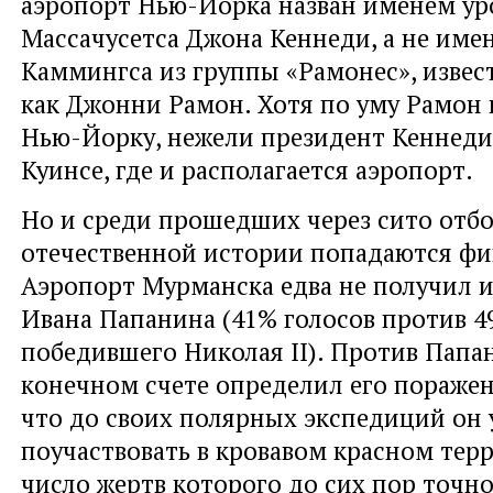
аэропорт Нью-Йорка назван именем у
Массачусетса Джона Кеннеди, а не им
Каммингса из группы «Рамонес», извес
как Джонни Рамон. Хотя по уму Рамон 
Нью-Йорку, нежели президент Кеннеди
Куинсе, где и располагается аэропорт.
Но и среди прошедших через сито отб
отечественной истории попадаются фи
Аэропорт Мурманска едва не получил 
Ивана Папанина (41% голосов против 4
победившего Николая II). Против Папан
конечном счете определил его поражени
что до своих полярных экспедиций он 
поучаствовать в кровавом красном терр
число жертв которого до сих пор точно