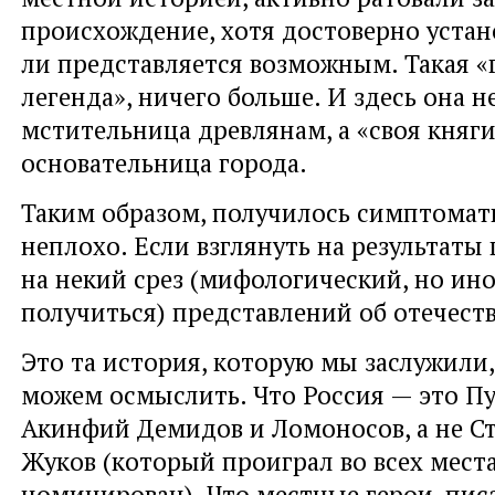
происхождение, хотя достоверно устан
ли представляется возможным. Такая «
легенда», ничего больше. И здесь она н
мстительница древлянам, а «своя княги
основательница города.
Таким образом, получилось симптомат
неплохо. Если взглянуть на результаты
на некий срез (мифологический, но ино
получиться) представлений об отечест
Это та история, которую мы заслужили,
можем осмыслить. Что Россия — это Пу
Акинфий Демидов и Ломоносов, а не С
Жуков (который проиграл во всех места
номинирован). Что местные герои, пис