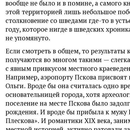
вообще не было и в помине, а самого кн
этой территорией лишь небольшое поб
столкновение со шведами где-то в усть
году, которое нигде в шведских хроника
не упомянуто.
Если смотреть в общем, то результаты 
получаются во многом такими — слегк
с явным привкусом местного краеведен
Например, аэропорту Пскова присвоят
Ольги. Вроде бы она считалась одно вр
основательницей города, хотя археолог
поселение на месте Пскова было задолг
рождения. И вроде бы прибыла к мужу 
Плескова». И романтики XIX века, зан
местной историей, активно ратовали за