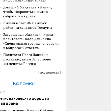
информационная война»
Дмитрий Медведев: «Нации,
чтобы сохраниться, нужно
собраться в кулак»
Вышел в свет 28-й выпуск
рейтинга депутатов Госдумы
Завершена публикация курса
политолога Павла Данилина
«Специальная военная операция
в вопросах и ответах»
Политолог Павел Данилин
рассказал, зачем Запад хочет
«отменить» Россию
{
все новости
}
Колонки
19:02
ея»: наконец-то хорошая
ная драма
пару десятилетий назад Саймон