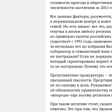
стоимости проезда в общественн
численности населения за 2015 г
Все данные факторы, разумеется
в перинатальном центре и вовсе
семей. Но есть нюанс: все это, 
текучка в жизни любого региона
из примерно тысячи российских б
существует с 1995 года, нынешне
за несколько лет до избрания В
губернатор и отмывочный банк с
не пострадали? Если не держали
который гарантировано вернет А
то не пострадали. Почему это н
Представление прокуратуры — эт
преданный гласности. Представ
не по одному в день. Рождаемост
об обязанностях правительства обл
«впереди» еще восемь регионов 
При таком негативе стоит, скорее
отлично. Это при том, что Эко