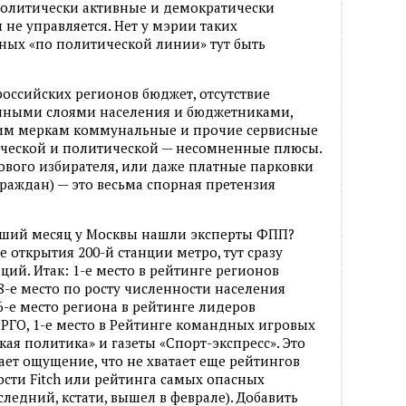
 политически активные и демократически
не управляется. Нет у мэрии таких
ных «по политической линии» тут быть
российских регионов бюджет, отсутствие
нными слоями населения и бюджетниками,
ким меркам коммунальные и прочие сервисные
енческой и политической — несомненные плюсы.
дового избирателя, или даже платные парковки
граждан) — это весьма спорная претензия
дший месяц у Москвы нашли эксперты ФПП?
 открытия 200-й станции метро, тут сразу
ий. Итак: 1-е место в рейтинге регионов
8-е место по росту численности населения
 6-е место региона в рейтинге лидеров
РГО, 1-е место в Рейтинге командных игровых
ая политика» и газеты «Спорт-экспресс». Это
дает ощущение, что не хватает еще рейтингов
сти Fitch или рейтинга самых опасных
следний, кстати, вышел в феврале). Добавить