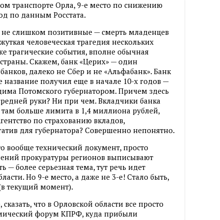
ом транспорте Орла, 9-е место по снижению
од по данным Росстата.
, не слишком позитивные — смерть младенцев
 жуткая человеческая трагедия нескольких
даже трагические события, вполне обычная
 страны. Скажем, банк «Церих» — один
анков, далеко не Сбер и не «Альфабанк». Банк
е название получил еще в начале 10-х годов —
адима Потомского губернатором. Причем здесь
редней руки? Ни при чем. Вкладчики банка
 там больше лимита в 1,4 миллиона рублей,
гентство по страхованию вкладов,
егатив для губернатора? Совершенно непонятно.
о вообще технический документ, просто
лений прокуратуры регионов выписывают
ь — более серьезная тема, тут речь идет
асти. Но 9-е место, а даже не 3-е! Стало быть,
(в текущий момент).
, сказать, что в Орловской области все просто
номический форум КПРФ, куда прибыли