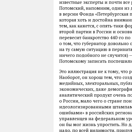
известные эксперты и почти все
Потомский, напомним, один из д
в версии Фонда «Петербургская 
которая хоть и достойна вниман
тем, как кажется, с опять-таки 
второй партии в России и осно
перевесит банкротство 440-го по
о том, что губернатор довольно
на ту самую ситуацию в перинат
ничего подобного не случится) 
Потомскому записать поспешили
Это иллюстрация не к тому, что 
Наоборот, он хорош тем, что соз
медийных, электоральных, публ
экономических, даже демографи
аналитический продукт очень п
о России, мало чего о стране по
идеологизированными штампами.
ошибками» в российских региона
управленцев на федеральном ур
он бы мог жизнь упростить. Но 
надо, по всей видимости, прид