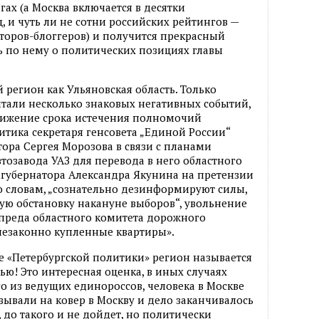
ах (а Москва включается в десятки
, и чуть ли не сотни российских рейтингов —
торов-блоггеров) и получится прекрасный
ть по нему о политических позициях главы
 регион как Ульяновская область. Только
тали несколько знаковых негативных событий,
ближение срока истечения полномочий
итика секретаря генсовета „Единой России“
тора Сергея Морозова в связи с планами
тозавода УАЗ для перевода в него областного
амгубернатора Александра Якунина на претензии
го словам, „сознательно дезинформируют силы,
ую обстановку накануне выборов“, увольнение
преда областного комитета дорожного
 незаконно купленные квартиры».
ге «Петербургской политики» регион называется
ью! Это интересная оценка, в иных случаях
го из ведущих единороссов, человека в Москве
зывали на ковер в Москву и дело заканчивалось
, до такого и не дойдет, но политически