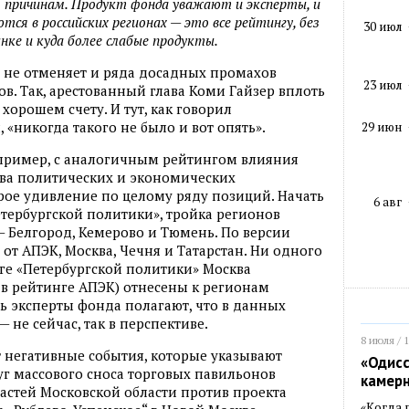
м причинам. Продукт фонда уважают и эксперты, и
ся в российских регионах — это все рейтингу, без
30 июл
ынке и куда более слабые продукты.
о не отменяет и ряда досадных промахов
23 июл
в. Так, арестованный глава Коми Гайзер вплоть
 хорошем счету. И тут, как говорил
«никогда такого не было и вот опять».
29 июн
пример, с аналогичным рейтингом влияния
ства политических и экономических
ое удивление по целому ряду позиций. Начать
6 авг
етербургской политики», тройка регионов
 Белгород, Кемерово и Тюмень. По версии
 от АПЭК, Москва, Чечня и Татарстан. Ни одного
нге «Петербургской политики» Москва
и в рейтинге АПЭК) отнесены к регионам
ть эксперты фонда полагают, что в данных
 не сейчас, так в перспективе.
8 июля / 
 негативные события, которые указывают
«Одисс
уг массового сноса торговых павильонов
камер
ластей Московской области против проекта
«Когда 