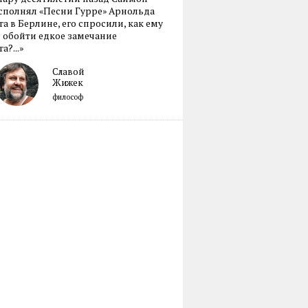
сполнял «Песни Гурре» Арнольда
а в Берлине, его спросили, как ему
 обойти едкое замечание
а?...»
Славой
Жижек
философ