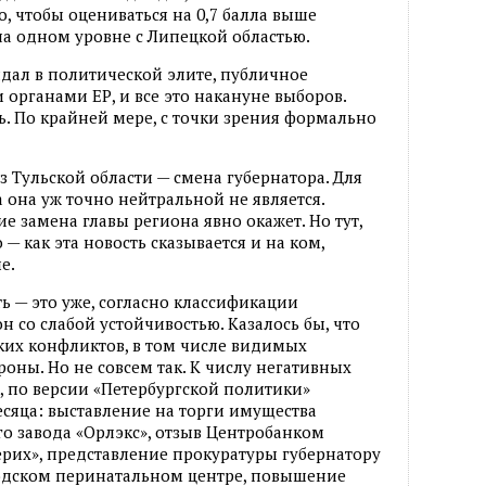
, чтобы оцениваться на 0,7 балла выше
а одном уровне с Липецкой областью.
дал в политической элите, публичное
органами ЕР, и все это накануне выборов.
ь. По крайней мере, с точки зрения формально
з Тульской области — смена губернатора. Для
 она уж точно нейтральной не является.
ие замена главы региона явно окажет. Но тут,
— как эта новость сказывается и на ком,
е.
ь — это уже, согласно классификации
н со слабой устойчивостью. Казалось бы, что
яких конфликтов, в том числе видимых
оны. Но не совсем так. К числу негативных
, по версии «Петербургской политики»
сяца: выставление на торги имущества
о завода «Орлэкс», отзыв Центробанком
ерих», представление прокуратуры губернатору
одском перинатальном центре, повышение