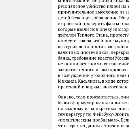
многоэтажной застройки анклава
резонансное убийство няней из 
принудительное выселение из 
детей беженцев, обращение Общ
с просьбой проверить факты отк
которые взяли под опеку иного
жителей Теплого Стана, протест
на месте сквера, избиение муни
выступающего против застройки
валютных ипотечников, перекры
банка, требование властей Москв
не подпишет с ними соглашение, 
закрытия одного из выходов из 
в возбуждении уголовного дела
Михаила Касьянова, в ходе кото
претензий и впрямь значителен.
Однако, если присмотреться, он
были сформулированы политиче
по каждому из конкретных эпизо
температуру по Фейсбуку/Вконтак
«политическим проблемам». Если
что в трех из данных эпизодов 