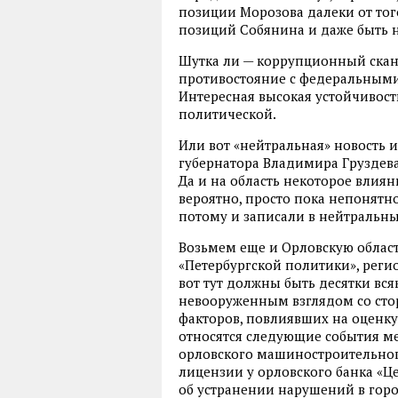
позиции Морозова далеки от того
позиций Собянина и даже быть н
Шутка ли — коррупционный скан
противостояние с федеральными 
Интересная высокая устойчивост
политической.
Или вот «нейтральная» новость и
губернатора Владимира Груздева
Да и на область некоторое влиян
вероятно, просто пока непонятно 
потому и записали в нейтральны
Возьмем еще и Орловскую област
«Петербургской политики», регио
вот тут должны быть десятки вс
невооруженным взглядом со стор
факторов, повлиявших на оценку
относятся следующие события ме
орловского машиностроительног
лицензии у орловского банка «Ц
об устранении нарушений в гор