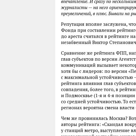
впечатление. И сразу по нескольки
журналисты — на него ориентрируют
преувеличений, в плюс. Бывали на р
Репутация вполне заслужена, чт
Фонда при составлении рейтинго
до ареста считался в рейтинге на
незабвенный Виктор Степанович, 
Сравнение же рейтинга ФПП, на
глав субъектов по версии Агент
коммуникаций вызывает некотор
хотя бы с лидеров: по версии «П
с максимальной устойчивостью —
рейтинга влияния глав субъектов
совпадения, более того, в рейти
и Подмосквье (1-я и 4-я позици
со средней устойчивостью. То ес
регионах вероятна смена власти —
Чем же провинилась Москва? Вот
авторы рейтинга: «Скандал вокр
у станций метро, выступление в