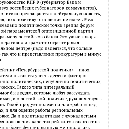
 руководство КПРФ (губернатор Вадим
вух российских губернаторов-коммунистов),
политика превращается в нейтральную новость,
ия, но к позитиву отношения не имеет. Меж
формально политической точки зрения форум
вной парламентской оппозиционной партии
 размеру российского банка. Это уж не говоря
 оперативно и грамотно отреагировал
альном центре (надо надеяться, что больше
— так что и представление прокуратуры в минус
.
рейтинг «Петербургской политики» — плох.
датели пытаются учесть десятки факторов —
ично политических, непублично политических,
ческих. Такого типа интегральный
омог бы людям, которые любят рассуждать
нимая, и о российской политике, руководствуясь
 Такой продукт полезен и для «работы над
х, и для оценки работы региональных
овне. Да и политаналитикам с журналистами
для повышения качества рейтингов такого типа
умать более фундированную методологию.