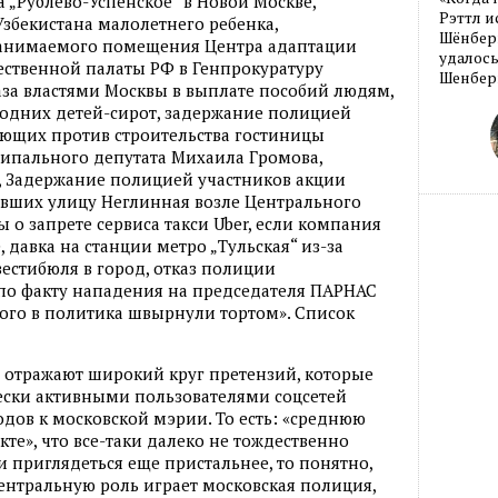
 „Рублево-Успенское“ в Новой Москве,
Рэттл и
Узбекистана малолетнего ребенка,
Шёнберг
занимаемого помещения Центра адаптации
удалось
ественной палаты РФ в Генпрокуратуру
Шенберг
аза властями Москвы в выплате пособий людям,
родних детей-сирот, задержание полицией
ующих против строительства гостиницы
ципального депутата Михаила Громова,
, Задержание полицией участников акции
вших улицу Неглинная возле Центрального
ы о запрете сервиса такси Uber, если компания
давка на станции метро „Тульская“ из-за
вестибюля в город, отказ полиции
 по факту нападения на председателя ПАРНАС
рого в политика швырнули тортом». Список
и отражают широкий круг претензий, которые
ски активными пользователями соцсетей
дов к московской мэрии. То есть: «среднюю
те», что все-таки далеко не тождественно
 приглядеться еще пристальнее, то понятно,
центральную роль играет московская полиция,