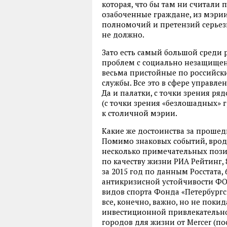
которая, что бы там ни считали
озабоченные граждане, из мэрии 
полномочий и претензий серьез
не должно.
Зато есть самый большой среди 
проблем с социально незащище
весьма пристойные по российс
службы. Все это в сфере управл
Да и палатки, с точки зрения ря
(с точки зрения «безлошадных» 
к столичной мэрии.
Какие же достоинства за проше
Помимо знаковых событий, вроде
несколько примечательных позиц
по качеству жизни РИА Рейтинг, 
за 2015 год по данным Росстата,
антикризисной устойчивости ФО
видов спорта Фонда «Петербургск
все, конечно, важно, но не поки
инвестиционной привлекательно
городов для жизни от Mercer (по