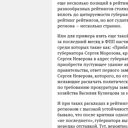
еще несколько позиций в рейтинг
разнообразных рейтингов столиц
вплоть до цитируемости губерна
рейтинг рейтингов, но вот суди
региона — несколько странно.
Или для примера взять еще такой
за последний месяц в ФПП насчи
среди которых такие как: «При
губернатора Сергея Морозова, кр
Сергея Неверова в адрес губерна
приобрести пустующее здание ав
правительства, ответ первого з
Сергея Неверова, которого, по е
желающие раскачать политическ
по требованию прокуратуры зам
хозяйства Василия Кузнецова за
И при таких раскладах в рейтин
регионом с высокой устойчивост
бывало, что после критики одно
«не последнего», губернатора вы
нередко отставкой. Тут, вероятно