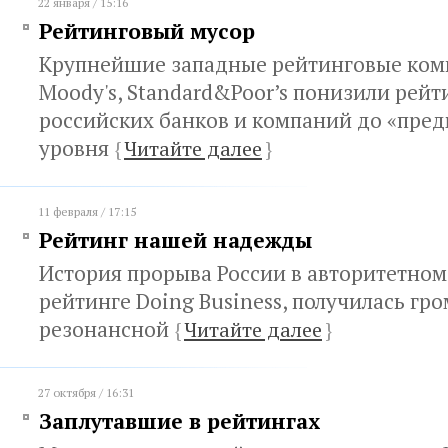
22 января / 15:16
Рейтинговый мусор
Крупнейшие западные рейтинговые комп
Moody's, Standard&Poor’s понизили рей
российских банков и компаний до «пре
уровня
{
Читайте далее
}
11 февраля / 17:15
Рейтинг нашей надежды
История прорыва России в авторитетно
рейтинге Doing Business, получилась гр
резонансной
{
Читайте далее
}
27 октября / 16:31
Заплутавшие в рейтингах