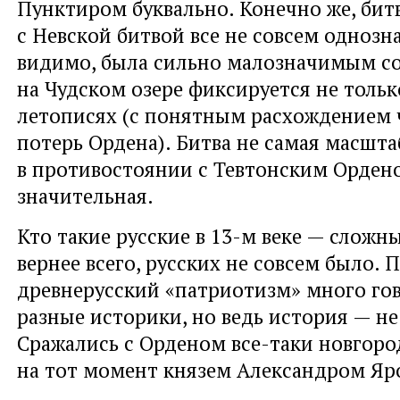
Пунктиром буквально. Конечно же, битв
с Невской битвой все не совсем однозн
видимо, была сильно малозначимым со
на Чудском озере фиксируется не тольк
летописях (с понятным расхождением
потерь Ордена). Битва не самая масшта
в противостоянии с Тевтонским Орден
значительная.
Кто такие русские в 13-м веке — сложн
вернее всего, русских не совсем было. 
древнерусский «патриотизм» много го
разные историки, но ведь история — не
Сражались с Орденом все-таки новгоро
на тот момент князем Александром Яр