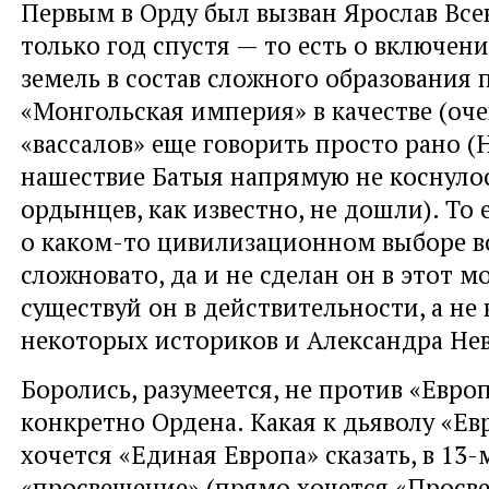
Первым в Орду был вызван Ярослав Вс
только год спустя — то есть о включен
земель в состав сложного образования 
«Монгольская империя» в качестве (оче
«вассалов» еще говорить просто рано (
нашествие Батыя напрямую не коснулос
ордынцев, как известно, не дошли). То 
о каком-то цивилизационном выборе 
сложновато, да и не сделан он в этот м
существуй он в действительности, а не
некоторых историков и Александра Нев
Боролись, разумеется, не против «Евро
конкретно Ордена. Какая к дьяволу «Ев
хочется «Единая Европа» сказать, в 13-
«просвещение» (прямо хочется «Просве