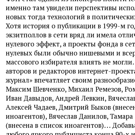
именно там увидели перспективы испо
новых тогда технологий в политически
Хотя история о публикации в 1999-м г
экзитполлов в сети вряд ли имела отл
нулевого эффект, а проекты фонда в сет
нулевых были обычно нишевыми и всер
массового избирателя влиять не могли.
авторов и редакторов интернет-проект
журнал» впечатляет своим разнообрази
Максим Шевченко, Михаил Ремезов, Ро
Иван Давыдов, Андрей Левкин, Вячеслав
Алексей Чадаев, Дмитрий Быков (внесен
иноагентов), Вячеслав Данилов, Тамар
(внесена в список иноагентов)... Добавь
любого яркого публициста конца 90-х и