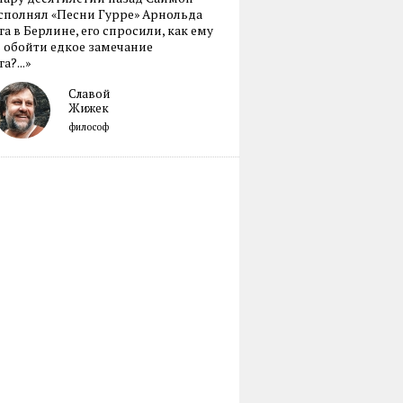
сполнял «Песни Гурре» Арнольда
а в Берлине, его спросили, как ему
 обойти едкое замечание
а?...»
Славой
Жижек
философ