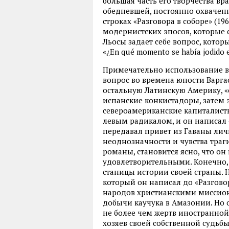
большая часть его творчества вр
обедневшей, постоянно охвачен
строках «Разговора в соборе» (1
модернистских эпосов, которые 
Льосы задает себе вопрос, котор
«¿En qué momento se había jodido
Примечательно использование в
вопрос во времена юности Варгаса
остальную Латинскую Америку, «
испанские конкистадоры, затем 
североамериканские капиталисты
левым радикалом, и он написал 
передавал привет из Гаваны лич
неоднозначности и чувства траги
романы, становится ясно, что он
удовлетворительными. Конечно, 
станицы истории своей страны. Н
который он написал до «Разгов
народов христианскими миссион
добычи каучука в Амазонии. Но о
не более чем жертв иностранной
хозяев своей собственной судьбы