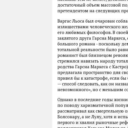
достаточный объем массовой подд
претендентом на следующих пре
Варгас Льоса был очарован собл
излишествами человеческого же
его любимых философов. В своей
заклятого друга Гарсиа Маркеса,
большого романа - поскольку д
тотальной реальности было равн
романист был близнецом революц
стремился навязать народу тота
родства Гарсиа Маркеса с Кастро
предлагала пространство для св
привел бы к катастрофе, если б
— способ следовать, как он назв
невозможного», но с меньшим 
Однако в последние годы жизни 
по поводу харизматичной попул
рассматривал как смертельную 
Болсонару, а не Лулу, хотя и и
первого и хвалил рыночные рефо
поддерживал Хавьера Милея из А