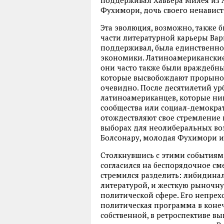
Фухимори, дочь своего ненавист
Эта эволюция, возможно, также 
части литературной карьеры Вар
поддерживал, была единственной
экономики. Латиноамериканские 
они часто также были враждебн
которые высвобождают прорыноч
очевидно. После десятилетий у
латиноамериканцев, которые ни
сообщества или социал-демократ
отождествляют свое стремление к
выборах для неолиберальных воз
Болсонару, молодая Фухимори и
Столкнувшись с этими событиям
согласился на беспорядочное см
стремился разделить: либидинал
литературой, и жесткую рыночну
политической сфере. Его непрех
политическая программа в конеч
собственной, в ретроспективе в