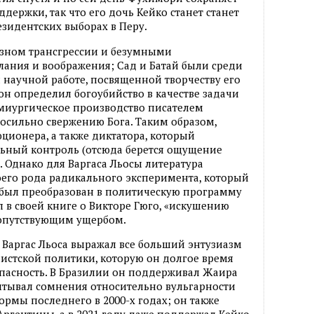
ержки, так что его дочь Кейко станет станет
зидентских выборах в Перу.
азном трансгрессии и безумными
лания и воображения; Сад и Батай были среди
 научной работе, посвященной творчеству его
 он определил богоубийство в качестве задачи
емиургическое производство писателем
осильно свержению Бога. Таким образом,
ионера, а также диктатора, который
льный контроль (отсюда берется ощущение
). Однако для Варгаса Льосы литература
оего рода радикального эксперимента, который
ы был преобразован в политическую программу
ал в своей книге о Викторе Гюго, «искушению
сопутствующим ущербом.
Варгас Льоса выражал все больший энтузиазм
истской политики, которую он долгое время
опасность. В Бразилии он поддерживал Жаира
спытывал сомнения относительно вульгарности
рмы последнего в 2000-х годах; он также
ргентины, а в 2021 году даже поддержал Кейко