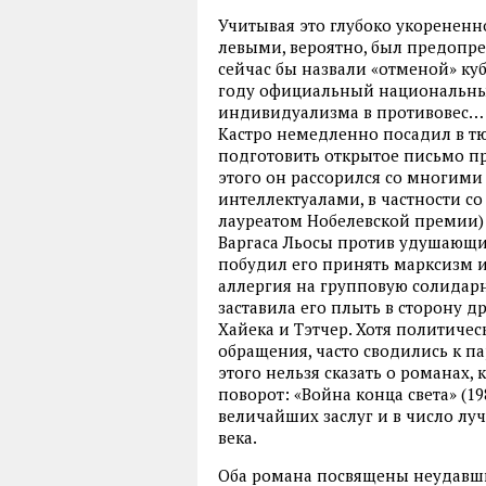
Учитывая это глубоко укорененн
левыми, вероятно, был предопре
сейчас бы назвали «отменой» куб
году официальный национальный
индивидуализма в противовес… 
Кастро немедленно посадил в тю
подготовить открытое письмо пр
этого он рассорился со многим
интеллектуалами, в частности 
лауреатом Нобелевской премии) 
Варгаса Льосы против удушающи
побудил его принять марксизм и
аллергия на групповую солидар
заставила его плыть в сторону д
Хайека и Тэтчер. Хотя политичес
обращения, часто сводились к п
этого нельзя сказать о романах
поворот: «Война конца света» (19
величайших заслуг и в число л
века.
Оба романа посвящены неудавш