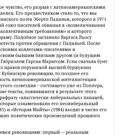
ое чувство, его разрыв с латиноамериканскими
делен. Его предвестником стало то, что мы
инского поэта Эберто Падильи, которого в 1971
 союз писателей обвинил в «возвеличивании
коллективным требованиям» и которого
рьму. Подобное заставило Варгаса Льосу
отеста против обращения с Падильей. После
и своими коллегами-писателями и
со своим бывшим близким другом (и будущим
Габриэлем Гарсиа Маркесом. Если сначала бунт
х нравов перуанской высшей буржуазии
 Кубинскую революцию, то позднее его
ность латиноамериканской интеллигенции
ругого созвездия – состоящего уже из Поппера,
кие тексты, появившиеся в результате этого
арафразу «классически-либеральных» панацей,
, которые ознаменовали его неолиберальный
81) и «История Майты» (1984) входят в число его
учших политических произведений прошлого
имся революциям: первый — реальным