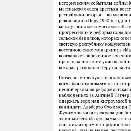
историческим событиям войны Ка
мессианская секта крестьян вос
республики; вторая — вымышлен
революции в Перу 1950-х годов.
между элитами и массами в Лати
прогрессивные реформаторы Бра
сельских бедняков, которых они 
светскую республику кощунстве
восстановление монархии; в «Ма
возглавляет обреченное восстани
предзнаменование ужасов войны
которая расколола Перу на части
Писатель столкнулся с подобным
когда баллотировался на пост пр
неолиберальная реформистская 
наблюдениях за Англией Тэтчер 
одержать верх над хитроумной 
кандидата Альберто Фухимори. 
Фухимори начал реализацию бо
экономической программы шоко
став диктатором и породив те
насилия. Тем не менее, десятиле