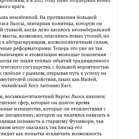
ного врага.
была неизбежной. На протяжении большей
гаса Льосы, элитарная политика, которую он
 ставкой, когда дело касалось неолиберальной
массы, возможно, опасались левых утопий, но
ы к абстрагирующим, космополитичным силам,
ные реформаторами. Теперь это уже не так
рбанизации и атомизации молодые поколения
когда не знали теплых объятий традиционного
ического государства, с большей вероятностью
 свободе с рынком, открывая путь к успеху на
мутителей спокойствия, таких как Милей,
 чилийский Хосе Антонио Каст.
и, восьмидесятилетний Варгас Льоса наконец
ешение сфер, которые он долгое время
ьные излишества, которые он отождествлял с
ю дисциплину, которую он надеялся навязать в
одящая ненависть к старшему Фухимори, чья
ном итоге оказалась так близка его
ыглядит как попытка исключить возможность