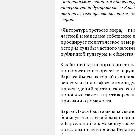
капитализма» покойный литератур
литература индустриального Запад
политического призвания, этого не
стран.
«Литература третьего мира, — пи
частной и наделена собственно
проецирует политическое измер
история судьбы частного челове
публичной культуры и общества 
Как бы ни был неоправдан столь
подводит итог творчеству перуа
Варгаса Льосы, который скончалс
эстетом и философом-индивидуа
произведений эротического соде
подобные сюжеты противореча
призванию романиста.
Варгас Льоса был самым космоп
большую часть своей жизни он
и Барселоной, и к моменту свое
пожалованный королем Испании,