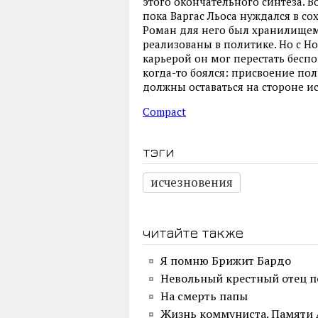
этого окончательного синтеза. В
пока Варгас Льоса нуждался в с
Роман для него был хранилищем
реализованы в политике. Но с Н
карьерой он мог перестать беспо
когда-то боялся: присвоение п
должны оставаться на стороне ис
Compact
тэги
исчезновения
читайте также
Я помню Брижит Бардо
Невольный крестный отец п
На смерть папы
Жизнь коммуниста. Памяти А