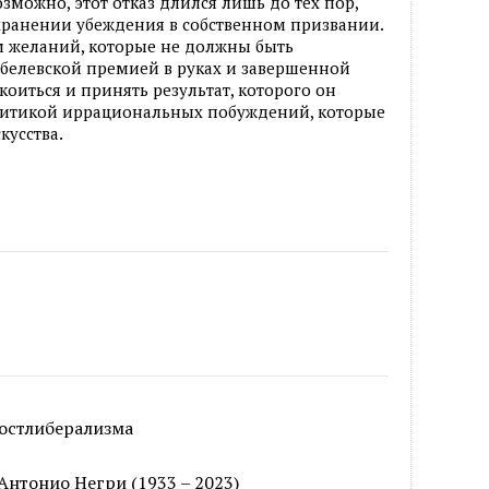
озможно, этот отказ длился лишь до тех пор,
охранении убеждения в собственном призвании.
 желаний, которые не должны быть
обелевской премией в руках и завершенной
коиться и принять результат, которого он
олитикой иррациональных побуждений, которые
кусства.
остлиберализма
нтонио Негри (1933 – 2023)