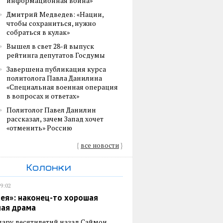
информационная война»
Дмитрий Медведев: «Нации,
чтобы сохраниться, нужно
собраться в кулак»
Вышел в свет 28-й выпуск
рейтинга депутатов Госдумы
Завершена публикация курса
политолога Павла Данилина
«Специальная военная операция
в вопросах и ответах»
Политолог Павел Данилин
рассказал, зачем Запад хочет
«отменить» Россию
{
все новости
}
Колонки
19:02
ея»: наконец-то хорошая
ная драма
пару десятилетий назад Саймон