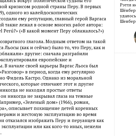
ащалась вокруг политической судьбы его
Рэттл и
ной кризисом родной страны Перу. В первых
Шёнберг
969), одного из калейдоскопических
удалось
создали ему репутацию, главный герой Варгаса
Шенберг
ый также лежал в основе многих работ автора:
 el Perú?» («В какой момент Перу облажалось?»)
озвратного глагола. Модным ответом на такой
 Льосы (как и сейчас) было то, что Перу, как и
облажали» другие: сначала разграбили
эксплуатировали европейские и
. В начале своей карьеры Варгас Льоса был
«Разговор» в период, когда ему регулярно
но Фидель Кастро. Однако из моральной
ческого, которые отличают этот и другие
 никогда не находил простые ответы
он никогда не закрывал глаза на темные
апример, «Зеленый дом» (1966), роман,
ора», описывает похищение детей коренных
ерами и жестокую эксплуатацию во время
н отказался изображать Перу и перуанцев как
 эксплуатации или как кого-то иных, нежели
.