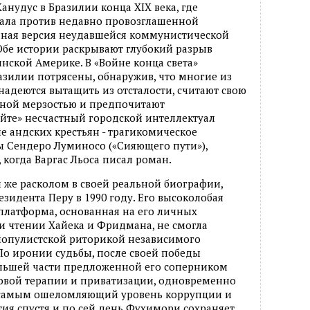
нудус в Бразилии конца XIX века, где
стала против недавно провозглашенной
ная версия неудавшейся коммунистической
 Обе истории раскрывают глубокий разрыв
нской Америке. В «Войне конца света»
зилии потрясены, обнаружив, что многие из
надеются вытащить из отсталости, считают свою
нной мерзостью и предпочитают
йте» несчастный городской интеллектуал
е андских крестьян - трагикомическое
 Сендеро Луминосо («Сияющего пути»),
, когда Варгас Льоса писал роман.
 же расколом в своей реальной биографии,
езидента Перу в 1990 году. Его высоколобая
платформа, основанная на его личных
и чтении Хайека и Фридмана, не смогла
популистской риторикой независимого
По иронии судьбы, после своей победы
льшей части предложенной его соперником
вой терапии и приватизации, одновременно
м самым ошеломляющий уровень коррупции и
тия спустя и по сей день Фухимори сохраняет