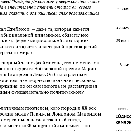
овед Фредерик Джеймисон утверждал, что, хотя
а в значительной степени отошла от своего
30 июл
льзя сказать о великих писателях развивающихся
23 июл
сал Джеймсон, — даже та, которая кажется
 либидинальной динамикой, обязательно
ение в форме национальной аллегории:
29 июн
ка всегда является аллегорией противоречий
третьего мира».
 спорный тезис Джеймисона, тем не менее он
6 авг
нского лауреата Нобелевской премии Марио
я в 13 апреля в Лиме. Он был страстным
листом, чье творчество включает несколько
ржания, но он сам никогда не рассматривал
щими фундаментально политическому
олитичным писателем, кого породил XX век —
8 июля / 
 прожил между Парижем, Лондоном, Мадридом
«Одисс
й смерти имел наследственный титул,
камер
 и место во Французской академии — но
«Когда 