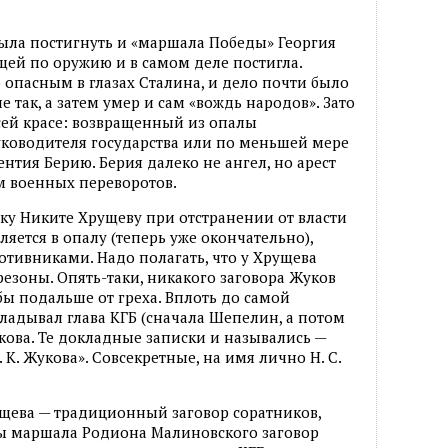
ыла постигнуть и «маршала Победы» Георгия
ищей по оружию и в самом деле постигла.
 опасным в глазах Сталина, и дело почти было
 так, а затем умер и сам «вождь народов». Зато
сей красе: возвращенный из опалы
уководителя государства или по меньшей мере
нтия Берию. Берия далеко не ангел, но арест
м военных переворотов.
ку Никите Хрущеву при отстранении от власти
ляется в опалу (теперь уже окончательно),
отивниками. Надо полагать, что у Хрущева
резоны. Опять-таки, никакого заговора Жуков
 бы подальше от греха. Вплоть до самой
ладывал глава КГБ (сначала Шепелин, а потом
ова. Те докладные записки и назывались —
 К. Жукова». Совсекретные, на имя лично Н. С.
рущева — традиционный заговор соратников,
ны маршала Родиона Малиновского заговор