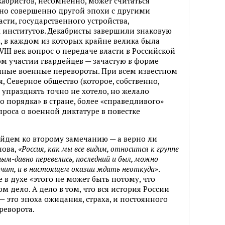
кабристов, несомненно, может считаться
 но совершенно другой эпохи с другими
сти, государственного устройства,
 институтов. Декабристы завершили знаковую
 в каждом из которых крайне велика была
VIII век вопрос о передаче власти в Российской
м участии гвардейцев — зачастую в форме
ные военные перевороты. При всем известном
 Северное общество (которое, собственно,
 упразднять точно не хотело, но желало
 порядка» в стране, более «справедливого»
проса о военной диктатуре в повестке
рейдем ко второму замечанию — а верно ли
нова,
«Россия, как мы все видим, относится к группе
ным-давно перевелись, последний и был, можно
значит, и в настоящем оказии ждать неоткуда»
.
е в духе «этого не может быть потому, что
ом дело. А дело в том, что вся история России
 — это эпоха ожидания, страха, и постоянного
реворота.