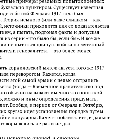
кретные примеры реальных попыток военных
 буквально пунктиром. Существует известная
 ходе событий Февраля 1917 года был
». Теория немного (или даже слишком — как
й, источники приходится для ее доказательства
тием, а пытать, подгоняя факты и допуская
из серии «что было бы, если бы». И все же
дили не пытаться двинуть войска на мятежный
авители генералитета — это более-менее
.
вать корниловский мятеж августа того же 1917
ым переворотом. Кажется, когда
сти этой самой армии с целью отстранить
ьство (тогда — Временное правительство под
, это обычно называют именно что попыткой
ть, можно и иные определения придумать,
дит. Вообще, в период от Февраля к Октябрю,
ких кругах идея установления порядка путем
айне популярна. Кадеты побаивались, и дальше
говоры велись не раз и не два.
м историю вперед, в сторону