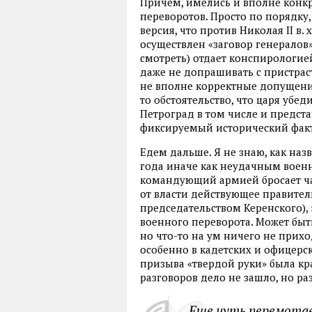
Причем, имелись и вполне кон
переворотов. Просто по порядку,
версия, что против Николая II в.
осуществлен «заговор генералов
смотреть) отдает конспирологие
даже не допрашивать с пристрас
не вполне корректные допущения 
то обстоятельство, что царя убе
Петроград в том числе и предст
фиксируемый исторический факт
Едем дальше. Я не знаю, как наз
года иначе как неудачным военн
командующий армией бросает ча
от власти действующее правител
председательством Керенского)
военного переворота. Может бы
но что-то на ум ничего не прихо
особенно в кадетских и офицерс
призыва «твердой руки» была кр
разговоров дело не зашло, но раз
Еще чуть перемотае