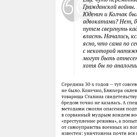
Гражданской войны. 
Юденич и Колчак бы
адвокатами? Нет, 
путем свергнуть ка
власть. Начались, к
ясно, что сама по с
с некоторой натяжк
могут быть отнесен
хотя бы по аналоги
Середина 30-х годов — тут совсе
не было. Конечно, Блюхера окле
товарища Сталина свидетельствуе
бредом точно не казалась. А сп
методами смогли опасения подт
в сорванный мудрым вождем воен
«преступление режима», а попыт
от самоуправства военных из лог
известен: уничтожена почти вс