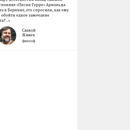
сполнял «Песни Гурре» Арнольда
а в Берлине, его спросили, как ему
 обойти едкое замечание
а?...»
Славой
Жижек
философ