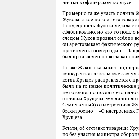
чистки в офицерском корпусе.
Примерно та же участь должна б
Жукова, а кое-кого из его товар
Популярность Жукова делала его
сфабриковано, но что-то пошло не
следом Жуков проявил себя во в
он арестовывает фактического р
претендента номер один — Лавре
был произведен по всем канона
Позже Жуков оказывает поддерж
конкурентов, а затем уже сам уда
когда Хрущев расправляется с пр
были на то некие политические 
не готовил, но послать его надо
отставки Хрущева ему лично док
Семичастный) о настроениях Жук
бесхитростно — «О настроениях Г.
Хрущева.
Кстати, об отставке товарища Х
но без участия министра оборо