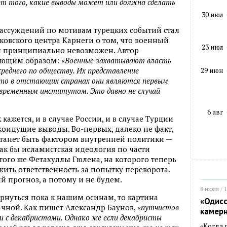
ет того, какие выводы может или должна сделать
30 июл
ассуждений по мотивам турецких событий стал
ковского центра Карнеги о том, что военный
23 июл
и принципиально невозможен. Автор
ующим образом:
«Военные захватывают власть
среднего по обществу. Их представление
29 июн
 что в отстающих странах они являются первым
временным институтом. Это давно не случай
6 авг
 кажется, и в случае России, и в случае Турции
коидущие выводы. Во-первых, далеко не факт,
станет быть фактором внутренней политики —
как бы исламистская идеология по части
того же Фетахуллы Гюлена, на которого теперь
жить ответственность за попытку переворота.
й прогноз, а потому и не будем.
8 июля / 
ернуться пока к нашим осинам, то картина
«Одисс
ачной. Как пишет Александр Баунов,
«путчистов
камер
ли с декабристами. Однако же если декабристы
«Когда 