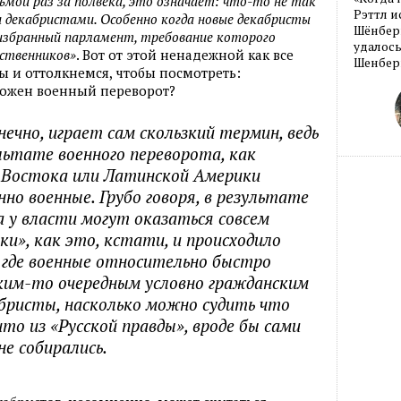
ьмой раз за полвека, это означает: что-то не так
Рэттл и
и декабристами. Особенно когда новые декабристы
Шёнберг
збранный парламент, требование которого
удалось
ественников»
. Вот от этой ненадежной как все
Шенберг
 и оттолкнемся, чтобы посмотреть:
зможен военный переворот?
ечно, играет сам скользкий термин, ведь
льтате военного переворота, как
 Востока или Латинской Америки
но военные. Грубо говоря, в результате
а у власти могут оказаться совсем
ки», как это, кстати, и происходило
, где военные относительно быстро
ким-то очередным условно гражданским
бристы, насколько можно судить что
что из «Русской правды», вроде бы сами
е собирались.