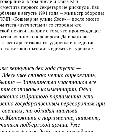
говорщики, в том числе и глава КГБ
сместить первого секретаря не рискнули. Как
орбачева в августе 1991 года — министр обороны
в ГКЧП. «Кошмар на улице Язов» — после много
митета «путчистами» со стороны что
ской печати говорит о том, что происходящее
тка военного переворота. Да и как еще
е-факто арест главы государства и введение
 то же явно пытались сделать и турецкие
вы вернулись два года спустя —
. Здесь уже сложно четко определить,
бытия — большинство участников все
отивоположные комментарии. Одно
 законно избранного парламента если
твенно государственным переворотом при
 военных, то обладал многими
о. Мятежники в парламенте, напомню,
читься поддержкой армии. Уже
ченного Белого дома вице-президент