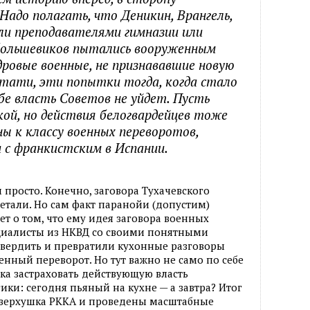
Надо полагать, что Деникин, Врангель,
ли преподавателями гимназии или
большевиков пытались вооруженным
дровые военные, не признававшие новую
стати, эти попытки тогда, когда стало
ебе власть Советов не уйдет. Пусть
ой, но действия белогвардейцев тоже
ы к классу военных переворотов,
и с франкистским в Испании.
м просто. Конечно, заговора Тухачевского
ветали. Но сам факт паранойи (допустим)
т о том, что ему идея заговора военных
ециалисты из НКВД со своими понятными
вердить и превратили кухонные разговоры
ный переворот. Но тут важно не само по себе
ка застраховать действующую власть
ики: сегодня пьяный на кухне — а завтра? Итог
я верхушка РККА и проведены масштабные