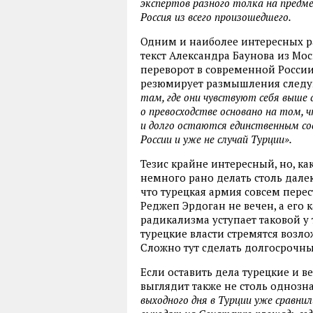
экспертов разного толка на предм
Россия из всего произошедшего.
Одним и наиболее интересных р
текст Александра Баунова из Мос
переворот в современной Росси
резюмирует размышления след
там, где они чувствуют себя выше 
о превосходстве основано на том,
и долго остаются единственным со
России и уже не случай Турции».
Тезис крайне интересный, но, как
немного рано делать столь дале
что турецкая армия совсем пере
Реджеп Эрдоган не вечен, а его 
радикализма уступает таковой у 
турецкие власти стремятся возло
Сложно тут сделать долгосрочны
Если оставить дела турецкие и в
выглядит также не столь однозн
выходного дня в Турции уже сравни