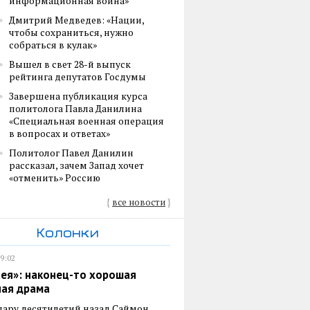
информационная война»
Дмитрий Медведев: «Нации,
чтобы сохраниться, нужно
собраться в кулак»
Вышел в свет 28-й выпуск
рейтинга депутатов Госдумы
Завершена публикация курса
политолога Павла Данилина
«Специальная военная операция
в вопросах и ответах»
Политолог Павел Данилин
рассказал, зачем Запад хочет
«отменить» Россию
{
все новости
}
Колонки
19:02
ея»: наконец-то хорошая
ная драма
пару десятилетий назад Саймон