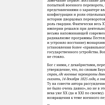
Замечание первое: восстание де
попыткой военного переворота,
представлениями о характере вла
конфигурации и роли отдельных
историю дворцовых переворотов,
роль гвардии. Фактически весь X
империи решался при деятельно
весьма напоминающей современ
радикализме программы Пестеля,
и устроило восстание) монархию
установления более «правильного
государственного устройства. Во
не стояло.
Бог с ними, с декабристами, пе
утверждение, что, по словам Бау
стран, где военные перевороты дав
сказать, 14 декабря 1825 года, а 
Ту на совести автора рассуждени
не было очень давно», но не в эт
века уже XX (да и XXI по своему)
возвращения к теме военного пе