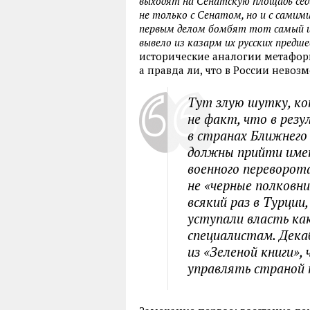
выходят на Сенатскую площадь сед
не только с Сенатом, но и с самим
первым делом бомбят тот самый и
вывело из казарм их русских предш
исторические аналогии метафоры
а правда ли, что в России нево
Тут злую шутку, кон
не факт, что в резу
в странах Ближнего
должны прийти имен
военного переворот
не «черные полковни
всякий раз в Турции
уступали власть ка
специалистам. Дека
из «Зеленой книги», 
управлять страной н