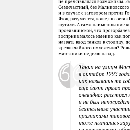
не представлялся возможным. За
Семичастный, без Малиновского 
и в случае с заговором против Г
Язов, разумеется, вошел в соста
шутили. А само наименование ко
проельцинской, что прогорбачев
воспринималось именно как попы
назвать ввод танков в столицу, д
чрезвычайного положения? Ровно
мятежники неделю назад.
Танки на улицы Моск
в октябре 1993 года
как называть те со
еще дают прямо пр
очевидно: расстрел
и не был непосредс
деятельном участии
признаками таковог
тоже пытались зару
из практически обре