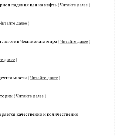
ериод падения цен на нефть
{
Читайте далее
}
Читайте далее
}
 логотип Чемпионата мира
{
Читайте далее
}
е далее
}
деятельности
{
Читайте далее
}
стории
{
Читайте далее
}
ряется качественно и количественно