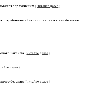
ановится евразийским
{
Читайте далее
}
а потребления в России становится неизбежным
нового Таксима
{
Читайте далее
}
тайте далее
}
ивного безумия
{
Читайте далее
}