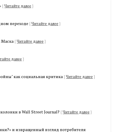
»
{
Читайте далее
}
удном переходе
{
Читайте далее
}
а Маска
{
Читайте далее
}
тайте далее
}
войны" как социальная критика
{
Читайте далее
}
олонки в Wall Street Journal?
{
Читайте далее
}
онки?» и извращенный взгляд потребителя