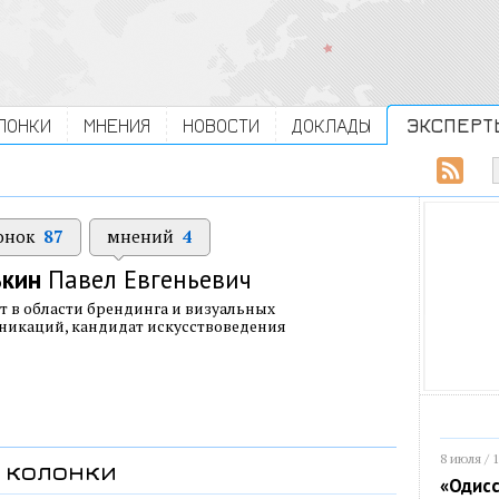
ЛОНКИ
МНЕНИЯ
НОВОСТИ
ДОКЛАДЫ
ЭКСПЕРТ
онок
87
мнений
4
ькин
Павел Евгеньевич
т в области брендинга и визуальных
икаций, кандидат искусствоведения
8 июля / 
колонки
«Одисс