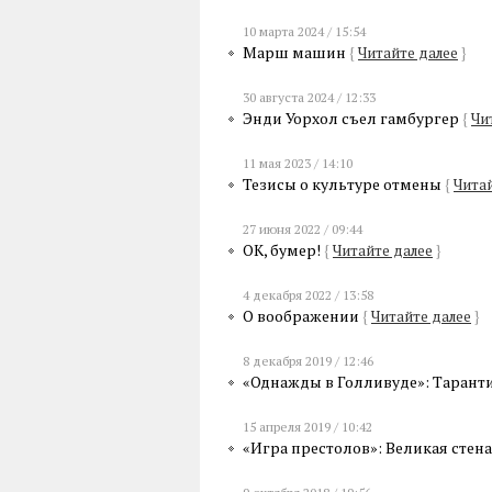
10 марта 2024 / 15:54
Марш машин
{
Читайте далее
}
30 августа 2024 / 12:33
Энди Уорхол съел гамбургер
{
Чи
11 мая 2023 / 14:10
Тезисы о культуре отмены
{
Читай
27 июня 2022 / 09:44
ОК, бумер!
{
Читайте далее
}
4 декабря 2022 / 13:58
О воображении
{
Читайте далее
}
8 декабря 2019 / 12:46
«Однажды в Голливуде»: Тарант
15 апреля 2019 / 10:42
«Игра престолов»: Великая стен