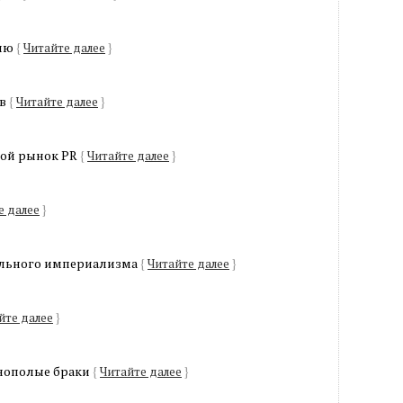
нию
{
Читайте далее
}
ов
{
Читайте далее
}
ой рынок PR
{
Читайте далее
}
е далее
}
ального империализма
{
Читайте далее
}
йте далее
}
днополые браки
{
Читайте далее
}