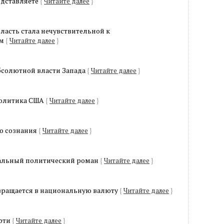
едставляете
{
Читайте далее
}
ласть стала нечувствительной к
ям
{
Читайте далее
}
бсолютной власти Запада
{
Читайте далее
}
политика США
{
Читайте далее
}
го сознания
{
Читайте далее
}
туальный политический роман
{
Читайте далее
}
вращается в национальную валюту
{
Читайте далее
}
рти
{
Читайте далее
}