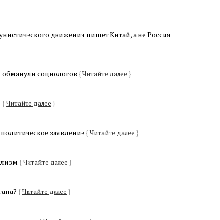
истического движения пишет Китай, а не Россия
ы обманули социологов
{
Читайте далее
}
ы
{
Читайте далее
}
е политическое заявление
{
Читайте далее
}
ализм
{
Читайте далее
}
гана?
{
Читайте далее
}