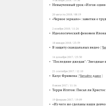
9 октября 2018 / 19:56
Невыученный урок «Изгоя-один
20 августа 2018 / 08:19
«Черное зеркало»: заметки о тр
2 ноября 2018 / 11:26
Идеологический феномен Илон
18 января 2018 / 23:59
В защиту скандальных видео
{
Чи
14 декабря 2017 / 23:30
"Последние джедаи": "Звездные 
21 сентября 2017 / 12:10
Казус Фримена
{
Читайте далее
}
8 июля 2017 / 11:16
Терри Иглтон: Писал ли Христос к
19 февраля 2017 / 19:09
«Из чего же сделаны наши девч