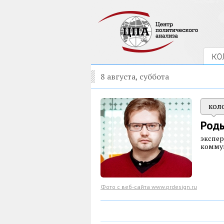
КО
8 августа, суббота
кол
Род
экспер
коммун
Фото с веб-сайта www.prdesign.ru