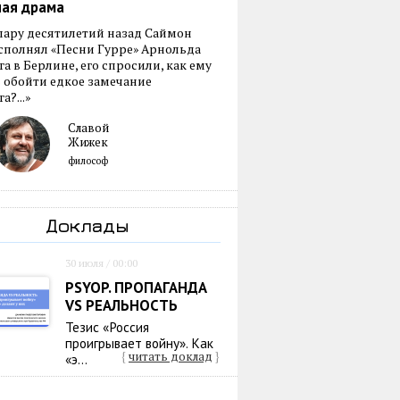
ная драма
пару десятилетий назад Саймон
сполнял «Песни Гурре» Арнольда
а в Берлине, его спросили, как ему
 обойти едкое замечание
а?...»
Славой
Жижек
философ
Доклады
30 июля / 00:00
PSYOP. ПРОПАГАНДА
VS РЕАЛЬНОСТЬ
Тезис «Россия
проигрывает войну». Как
{
читать доклад
}
«э...