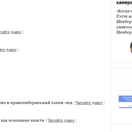
камер
«Когда 
Рэттл и
Шёнберг
удалось
тайте далее
}
Шенберг
те далее
}
ино и праволиберальный хэппи-энд
{
Читайте далее
}
а как основание власти
{
Читайте далее
}