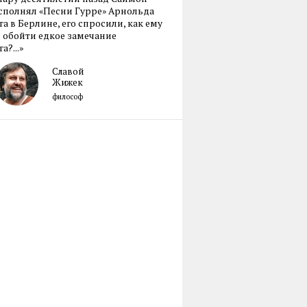
сполнял «Песни Гурре» Арнольда
а в Берлине, его спросили, как ему
 обойти едкое замечание
а?...»
Славой
Жижек
философ