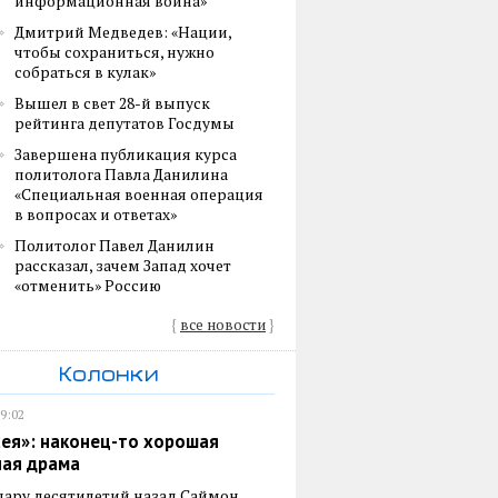
информационная война»
Дмитрий Медведев: «Нации,
чтобы сохраниться, нужно
собраться в кулак»
Вышел в свет 28-й выпуск
рейтинга депутатов Госдумы
Завершена публикация курса
политолога Павла Данилина
«Специальная военная операция
в вопросах и ответах»
Политолог Павел Данилин
рассказал, зачем Запад хочет
«отменить» Россию
{
все новости
}
Колонки
19:02
ея»: наконец-то хорошая
ная драма
пару десятилетий назад Саймон