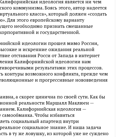
, Калифорнийская идеология является ни чем
ого коммунизма. Боясь этого, автор надеется
иртуального класса», который должен «создать
». Для этого европейскому варианту
ущего необходимо признать смешанные
корпоративной и государственной.
рнийской идеологии прошел мимо России,
 высокие и искренние ожидания реальной
ствие отставания Росси от Запада в интернет
овления Калифорнийской идеологии нам
тиворечивыми результатами этих процессов.
ть контуры возможного конфликта, прежде чем
революционные и прогрессивные нововведения
ивна, а скорее цинична по своей сути. Как бы
ционной реальности Маршалл Маклюен —
ржанием. Калифорнийская идеология —
е самообманка. Чтобы избавиться
олеть социальный апартеид внутри
реальное социальное знание. И наша задача
сть в ту же ловушку, из которой уже не суждено