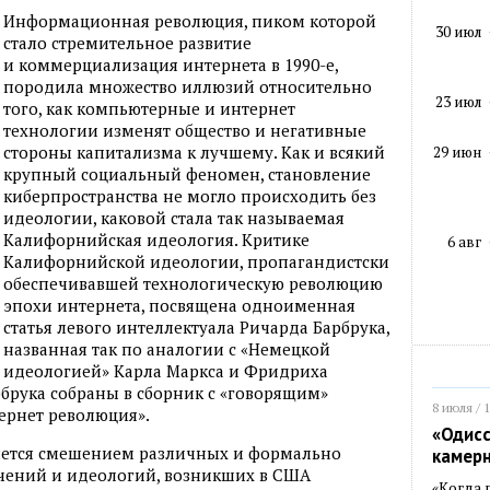
Информационная революция, пиком которой
30 июл
стало стремительное развитие
и коммерциализация интернета в 1990-е,
породила множество иллюзий относительно
23 июл
того, как компьютерные и интернет
технологии изменят общество и негативные
стороны капитализма к лучшему. Как и всякий
29 июн
крупный социальный феномен, становление
киберпространства не могло происходить без
идеологии, каковой стала так называемая
Калифорнийская идеология. Критике
6 авг
Калифорнийской идеологии, пропагандистски
обеспечивавшей технологическую революцию
эпохи интернета, посвящена одноименная
статья левого интеллектуала Ричарда Барбрука,
названная так по аналогии с «Немецкой
идеологией» Карла Маркса и Фридриха
арбрука собраны в сборник с «говорящим»
8 июля / 
ернет революция».
«Одисс
яется смешением различных и формально
камер
чений и идеологий, возникших в США
«Когда 