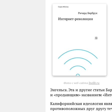
Фото с веб-сайта
livelib.ru
Энгельса. Эта и другие статьи Б
и «продающим» названием «Инт
Калифорнийская идеология явл
противоположных друг другу те