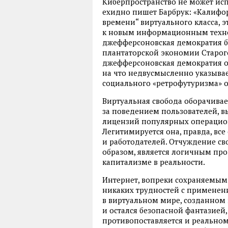
Киберпространство не может исп
ехидно пишет Барбрук: «Калифор
времени“ виртуального класса, э
к новым информационным техно
джефферсоновская демократия б
плантаторской экономии Старого
джефферсоновская демократия о
на что недвусмысленно указывае
социального «ретрофутуризма» о
Виртуальная свобода оборачив
за поведением пользователей, в
лицензий популярных операцион
Легитимируется она, правда, в
и работодателей. Отчуждение св
образом, является логичным пр
капитализме в реальности.
Интернет, вопреки сохраняемым
никаких трудностей с применен
в виртуальном мире, созданном 
и остался безопасной фантазией
противопоставляется и реальном