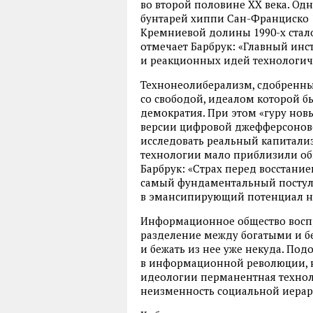
во второй половине ХХ века. Од
бунтарей хиппи Сан-Франциско 
Кремниевой долины 1990-х стало
отмечает Барбрук: «Главный инс
и реакционных идей технологиче
Технонеолиберализм, сдобренный
со свободой, идеалом которой 
демократия. При этом «гуру нов
версии цифровой джефферсоновс
исследовать реальный капитали
технологии мало приблизили общ
Барбрук: «Страх перед восстани
самый фундаментальный постула
в эмансипирующий потенциал н
Информационное общество восп
разделение между богатыми и б
и бежать из нее уже некуда. Под
в информационной революции, н
идеологии перманентная технол
неизменность социальной иерар