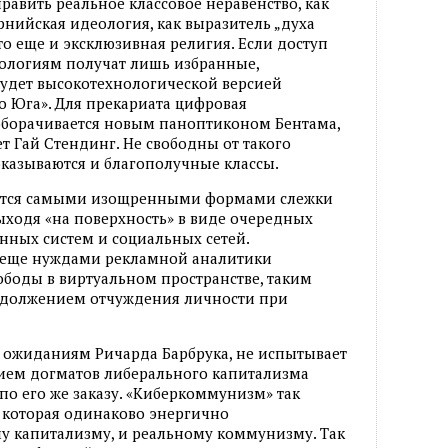
равить реальное классовое неравенство, как
нийская идеология, как выразитель „духа
то еще и эксклюзивная религия. Если доступ
логиям получат лишь избранные,
удет высокотехнологической версией
 Юга». Для прекариата цифровая
борачивается новым паноптиконом Бентама,
т Гай Стендинг. Не свободны от такого
казываются и благополучные классы.
ается самыми изощренными формами слежки
ыходя «на поверхность» в виде очередных
ных систем и социальных сетей.
се еще нуждами рекламной аналитики
ободы в виртуальном пространстве, таким
одолжением отчуждения личности при
 ожиданиям Ричарда Барбрука, не испытывает
ием догматов либерального капитализма
по его же заказу. «Киберкоммунизм» так
, которая одинаково энергично
у капитализму, и реальному коммунизму. Так