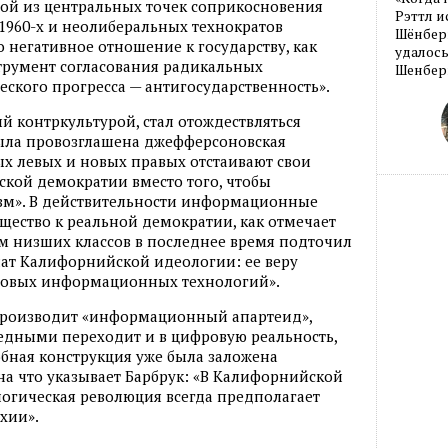
ной из центральных точек соприкосновения
Рэттл и
1960-х и неолиберальных технократов
Шёнберг
 негативное отношение к государству, как
удалось
трумент согласования радикальных
Шенберг
ского прогресса — антигосударственность».
 контркультурой, стал отождествляться
была провозглашена джефферсоновская
ых левых и новых правых отстаивают свои
кой демократии вместо того, чтобы
зм». В действительности информационные
ество к реальной демократии, как отмечает
ем низших классов в последнее время подточил
т Калифорнийской идеологии: ее веру
овых информационных технологий».
роизводит «информационный апартеид»,
едными переходит и в цифровую реальность,
обная конструкция уже была заложена
а что указывает Барбрук: «В Калифорнийской
огическая революция всегда предполагает
хии».