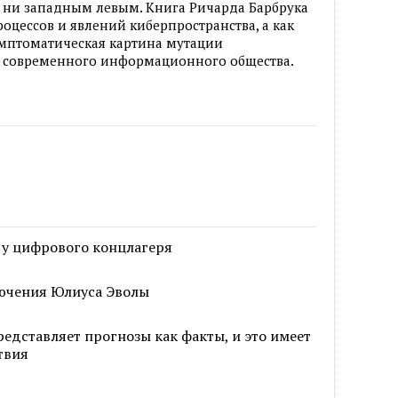
 ни западным левым. Книга Ричарда Барбрука
роцессов и явлений киберпространства, а как
мптоматическая картина мутации
 современного информационного общества.
 у цифрового концлагеря
ючения Юлиуса Эволы
едставляет прогнозы как факты, и это имеет
твия