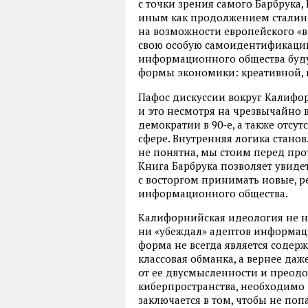
с точки зрения самого Барбрука
иным как продолжением сталинск
на возможности европейского «в
свою особую самоидентификацию
информационного общества буд
формы экономики: креативной, 
Пафос дискуссии вокруг Калифо
и это несмотря на чрезвычайно
демократии в 90-е, а также отсут
сфере. Внутренняя логика стан
не понятна, мы стоим перед про
Книга Барбрука позволяет увиде
с восторгом принимать новые, 
информационного общества.
Калифорнийская идеология не на
ни «убеждал» адептов информа
форма не всегда является соде
классовая обманка, а вернее даж
от ее двусмысленности и преод
киберпространства, необходимо 
заключается в том, чтобы не попа