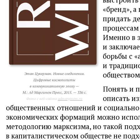
«бренд», а
придать д
процессам 
Именно в 
и заключа
борьбы с «
и традиц
обществом
Этан Цукерман. Новые соединения.
Цифровые космополиты
в коммуникативную эпоху —
Понять и 
М.: Ад Маргинем Пресс, 2015. — 336 с.
описать и
Фото с веб-сайта
admarginem.ru
общественных отношений и социально
экономических формаций можно испол
методологию марксизма, но такой под
в капиталистическом обществе не под