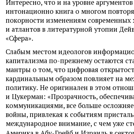
Интересно, что и на уровне аргументов
интонационно книга о многом повторя
покорности изменениям современных 
и атлантов в литературной утопии Дейв
«Сфера».
Слабым местом идеологов информаци
капитализма по-прежнему остаются с
мантры о том, что цифровая открытос
кардинальным образом повлияет на м
политику. Не оригинален в этом отно
и Цукерман: «Прозрачность, обеспечив
коммуникациями, все больше осложняе
войны, привлекая к событиям пристал
международное внимание, с чем уже ст
Америка в Абу-Грейб и Израиль в сектор