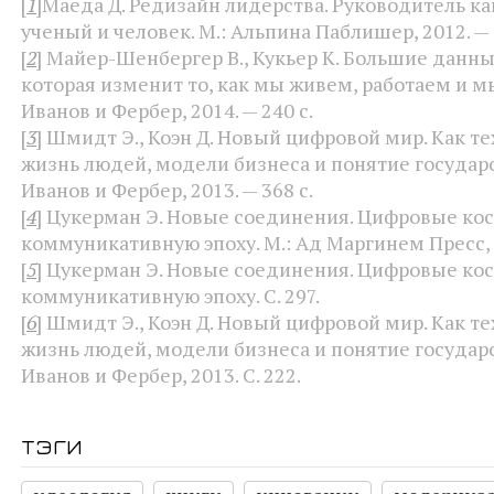
[
1
]
Маеда Д. Редизайн лидерства. Руководитель ка
ученый и человек. М.: Альпина Паблишер, 2012. — 
[
2
]
Майер-Шенбергер В., Кукьер К. Большие данны
которая изменит то, как мы живем, работаем и м
Иванов и Фербер, 2014. — 240 с.
[
3
]
Шмидт Э., Коэн Д. Новый цифровой мир. Как т
жизнь людей, модели бизнеса и понятие государс
Иванов и Фербер, 2013. — 368 с.
[
4
]
Цукерман Э. Новые соединения. Цифровые ко
коммуникативную эпоху. М.: Ад Маргинем Пресс, 2
[
5
]
Цукерман Э. Новые соединения. Цифровые ко
коммуникативную эпоху. С. 297.
[
6
]
Шмидт Э., Коэн Д. Новый цифровой мир. Как т
жизнь людей, модели бизнеса и понятие государс
Иванов и Фербер, 2013. С. 222.
тэги