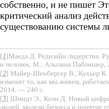
собственно, и не пишет Э
критический анализ дейст
существованию системы ли
1
[
]
Маеда Д. Редизайн лидерства. Р
и человек. М.: Альпина Паблишер, 
2
[
]
Майер-Шенбергер В., Кукьер К.
изменит то, как мы живем, работае
2014. — 240 с.
3
[
]
Шмидт Э., Коэн Д. Новый цифро
людей, модели бизнеса и понятие г