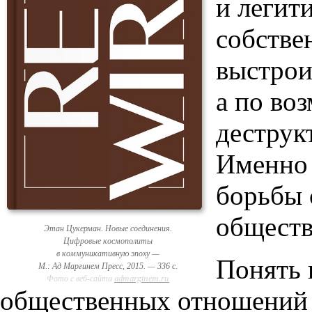
и легит
собстве
выстрои
а по во
деструк
Именно 
борьбы 
обществ
Этан Цукерман. Новые соединения.
Цифровые космополиты
в коммуникативную эпоху —
Понять 
М.: Ад Маргинем Пресс, 2015. — 336 с.
admarginem.ru
Фото с веб-сайта
общественных отношений 