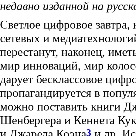
недавно изданной на русск
Светлое цифровое завтра,
сетевых и медиатехнологий
перестанут, наконец, име
мир инноваций, мир колос
дарует бесклассовое цифр
пропагандируется в попул
можно поставить книги Д
Шенбергера и Кеннета Кук
3
и Джареда Коэна
и др. Ис