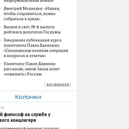
информационная война»
Дмитрий Медведев: «Нации,
чтобы сохраниться, нужно
собраться в кулак»
Вышел в свет 28-й выпуск
рейтинга депутатов Госдумы
Завершена публикация курса
политолога Павла Данилина
«Специальная военная операция
в вопросах и ответах»
Политолог Павел Данилин
рассказал, зачем Запад хочет
«отменить» Россию
{
все новости
}
Колонки
:45
й философ на службе у
вого концлагеря
 современный человек слышит