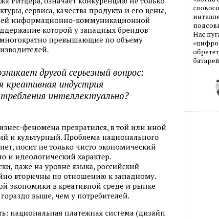
а Ритцера, означает конкуренцию не только
словос
туры, сервиса, качества продукта и его цены,
интелле
йшей информационно-коммуникационной
подсовы
ддержание которой у западных брендов
Нас пуг
, многократно превышающие по объему
«цифров
оизводителей.
обретет
батарей
озникает другой серьезный вопрос:
ая креативная индустрия
отребления интеллектуально?
бизнес-феномена превратился, в той или иной
ий и культурный. Проблема национального
 нет, носит не только чисто экономический
но и идеологический характер.
ки, даже на уровне языка, российский
йно вторичны по отношению к западному.
ой экономики в креативной среде и рынке
 гораздо выше, чем у потребителей.
ть: национальная платежная система (дизайн