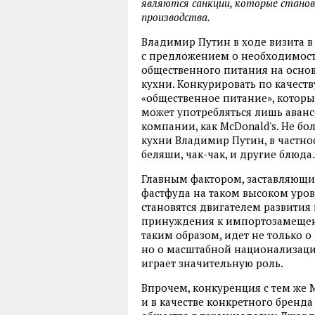
являются санкции, которые стано
производства.
Владимир Путин в ходе визита в
с предложением о необходимост
общественного питания на основ
кухни. Конкурировать по качест
«общественное питание», которы
может употребляться лишь аван
компании, как McDonald's. Не б
кухни Владимир Путин, в частнос
беляши, чак-чак, и другие блюда.
Главным фактором, заставляющи
фастфуда на таком высоком уров
становятся двигателем развития
принуждения к импортозамещени
таким образом, идет не только 
но о масштабной национализаци
играет значительную роль.
Впрочем, конкуренция с тем же 
и в качестве конкретного бренд