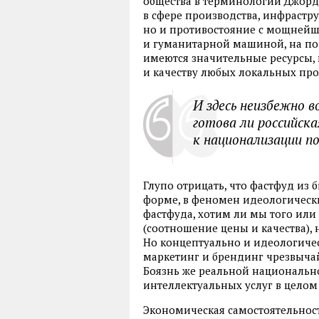
общества в терминологии Джордж
в сфере производства, инфраструк
но и противостояние с мощне
и гуманитарной машиной, на по
имеются значительные ресурсы
и качеству любых локальных пр
И здесь неизбежно в
готова ли российск
к национализации п
Глупо отрицать, что фастфуд из 
форме, в феномен идеологическ
фастфуда, хотим ли мы того или
(соотношение цены и качества), 
Но концептуально и идеологичес
маркетинг и брендинг чрезвыча
Боязнь же реальной национальн
интеллектуальных услуг в целом
Экономическая самостоятельнос