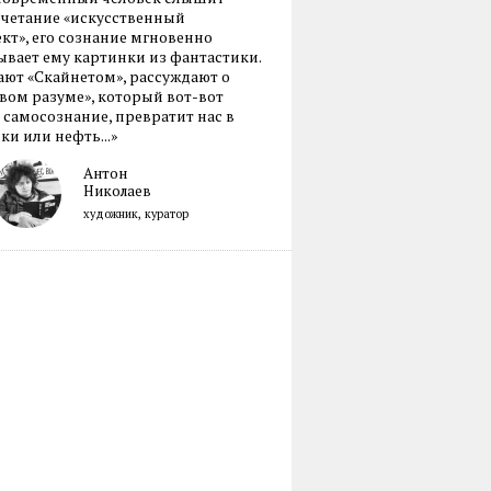
очетание «искусственный
кт», его сознание мгновенно
вает ему картинки из фантастики.
ают «Скайнетом», рассуждают о
ом разуме», который вот-вот
 самосознание, превратит нас в
ки или нефть...»
Антон
Николаев
художник, куратор