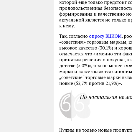
которой еще только предстоит с
продовольственная безопасность
формирования и качественно но
актуальной является не только 
к нему.
Так, согласно
опросу ВЦИОМ
, ро
«советским» торговым маркам, 
высокое качество (30,1%) и хорош
отмечается что «именно эти фа
принятии решения о покупке, а 
детстве (5,0%)», тем не менее «д
марки и вовсе являются синонимо
„советские“ торговые марки выз
новые (52,7% против 21,9%)».
Но ностальгия не м
Нужны не только новые продукты