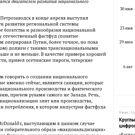
вятся двигателем развития национального
30 июл
 Петрозаводск в конце апреля выступил
и развития региональной системы
23 июл
е богатства и разнообразия национальной
ву отечественный фастфуд (понятие
м оперировал Путин, более точное, но пока
29 июн
сом) должен с такими транснациональными
ольше и не меньше. В качестве примера хорошей
ти, привел осетинские пироги, татарские
6 авг
м говорить о создании национального
не именно сейчас, являются санкции, которые
 национального производства и фактического
ю, причем руками самого же Запада. Речь,
о национализации элит или производства,
и потребления, в котором индустрия фастфуда
8 мая / 14
Круглы
McDonald's, выступающим в данном случае
цифро
а и собирательного образа «макдональдизации»
«Когда