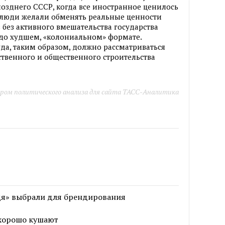
позднего СССР, когда все иностранное ценилось
и люди желали обменять реальные ценности
з без активного вмешательства государства
здо худшем, «колониальном» формате.
а, таким образом, должно рассматриваться
ственного и общественного строительства
ром политического анализа для сайта ТАСС-Аналитика
дя» выбрали для брендирования
 хорошо кушают