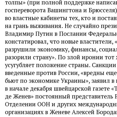
толпы» (при полной поддержке написа
госпереворота Вашингтона и Брюсселя)
во властные кабинеты тех, кто и поста
на грань выживания. Не случайно през
Владимир Путин в Послании Федераль
констатировал, что новые властители, «
разрушили экономику, финансы, социа
разорили страну». По злой иронии тот
усугубляет положение страны. Санкции
введенные против России, «вредны еще
бьют по экономике Украины», заявил в
в начале декабря швейцарской газете 
де Женев» постоянный представитель 
Отделении ООН и других международ
организациях в Женеве Алексей Борода