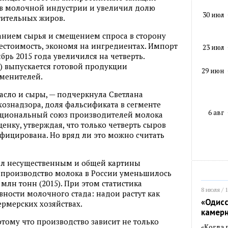
в молочной индустрии и увеличил долю
30 июл
тительных жиров.
анием сырья и смещением спроса в сторону
естоимость, экономя на ингредиентах. Импорт
23 июл
брь 2015 года увеличился на четверть.
) выпускается готовой продукции
29 июн
менителей.
асло и сыры, — подчеркнула Светлана
хознадзора, доля фальсификата в сегменте
6 авг
Национальный союз производителей молока
енку, утверждая, что только четверть сыров
фицирована. Но вряд ли это можно считать
был несущественным и общей картины
т производство молока в России уменьшилось
8 млн тонн (2015). При этом статистика
8 июля / 
ности молочного стада: надои растут как
«Одисс
ермерских хозяйствах.
камер
отому что производство зависит не только
«Когда 