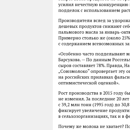
усилил нечестную конкуренцию 
подделок с использованием рас
Производители вслед за удорож
дешевых продуктов снижают себ
пальмового масла за январь-октя
Примерно столько же (около 25%
с содержанием всевозможных за
«Особенно часто подделывают м
Барсукова. — По данным Россель
сыров составляет 78%. Правда, 
„Союзмолоко“ опровергает эту оц
на российских прилавках фальси
оптимистической оценкой».
Рост производства в 2015 году 
не изменил. За последние 20 ле
с 39,2 млн тонн (1995 год) до 30,
фиксирует увеличение продуктив
в сельхозорганизациях, так и в ф
Почему же молока не хватает? П