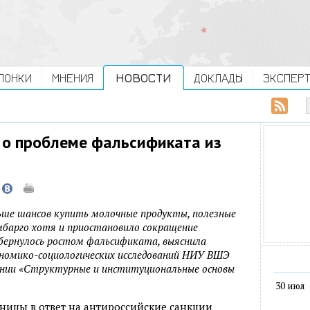
ЛОНКИ
МНЕНИЯ
НОВОСТИ
ДОКЛАДЫ
ЭКСПЕР
 о проблеме фальсификата из
ьше шансов купить молочные продукты, полезные
эмбарго хотя и приостановило сокращение
обернулось ростом фальсификата, выяснила
номико-социологических исследований НИУ ВШЭ
ании «Структурные и институциональные основы
30 июл
аницы в ответ на антироссийские санкции