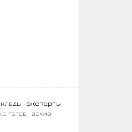
оклады
эксперты
ко тэгов
архив