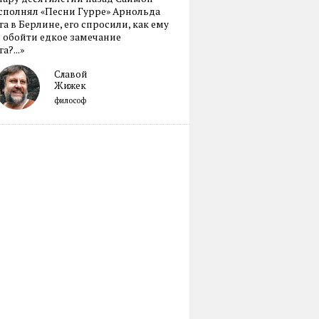
сполнял «Песни Гурре» Арнольда
а в Берлине, его спросили, как ему
 обойти едкое замечание
а?...»
Славой
Жижек
философ