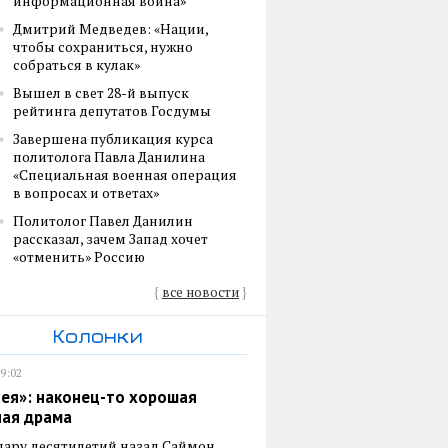
информационная война»
Дмитрий Медведев: «Нации,
чтобы сохраниться, нужно
собраться в кулак»
Вышел в свет 28-й выпуск
рейтинга депутатов Госдумы
Завершена публикация курса
политолога Павла Данилина
«Специальная военная операция
в вопросах и ответах»
Политолог Павел Данилин
рассказал, зачем Запад хочет
«отменить» Россию
{
все новости
}
Колонки
19:02
ея»: наконец-то хорошая
ная драма
пару десятилетий назад Саймон