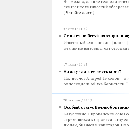
Возможно, давние геополитическ
считает политический обозреват
{
Читайте далее
}
27 июня / 11:46
Сможет ли Brexit вдохнуть нов
Известный словенский философ о
реальные вызовы стоят сегодня
17 июня / 10:43
Назовут ли в ее честь мост?
Политолог Андрей Тихонов — о т
оппозиционной лейбористски
{
20 февраля / 20:19
Особый статус Великобритании
Безусловно, Европейский союз с
стремящихся к строительству е
людей, бизнеса и капиталов. Но