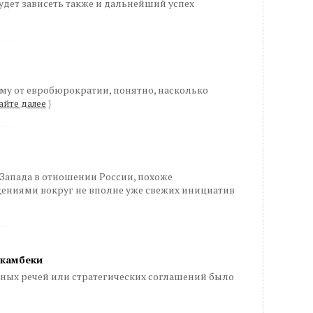
дет зависеть также и дальнейший успех
му от евробюрократии, понятно, насколько
айте далее
}
Запада в отношении России, похоже
ниями вокруг не вполне уже свежих инициатив
 камбеки
вных речей или стратегических соглашений было