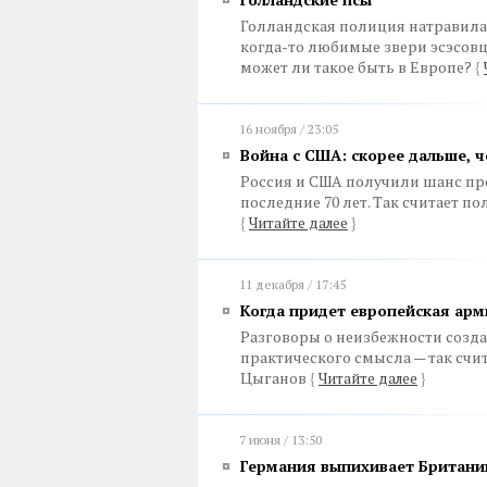
Голландская полиция натравила 
когда-то любимые звери эсэсовц
может ли такое быть в Европе?
{
16 ноября / 23:05
Война с США: скорее дальше, 
Россия и США получили шанс пре
последние 70 лет. Так считает 
{
Читайте далее
}
11 декабря / 17:45
Когда придет европейская арм
Разговоры о неизбежности созд
практического смысла — так счи
Цыганов
{
Читайте далее
}
7 июня / 13:50
Германия выпихивает Британи