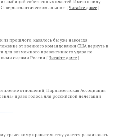
их амбиций собственных властей. Имею в виду
и Североатлантическом альянсе
{
Читайте далее
}
к из прошлого, казалось бы уже навсегда
ложение от военного командования США вернуть в
ти для возможного превентивного удара по
ескими силами России
{
Читайте далее
}
тепление отношений, Парламентская Ассоциация
озила» право голоса для российской делегации
ому греческому правительству удастся реализовать