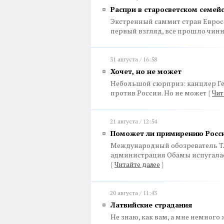
Распри в старосветском семей
Экстренный саммит стран Еврос
первый взгляд, все прошло чинн
31 августа / 16:58
Хочет, но не может
Небольшой сюрприз: канцлер Ге
против России. Но не может
{
Чит
21 августа / 12:54
Поможет ли примирению Росси
Международный обозреватель ТА
администрация Обамы испугалас
{
Читайте далее
}
20 августа / 11:43
Латвийские страдания
Не знаю, как вам, а мне немного