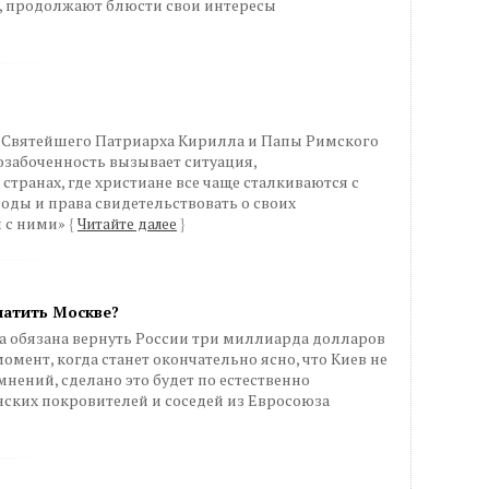
о, продолжают блюсти свои интересы
и Святейшего Патриарха Кирилла и Папы Римского
озабоченность вызывает ситуация,
транах, где христиане все чаще сталкиваются с
ды и права свидетельствовать о своих
и с ними»
{
Читайте далее
}
латить Москве?
на обязана вернуть России три миллиарда долларов
момент, когда станет окончательно ясно, что Киев не
омнений, сделано это будет по естественно
нских покровителей и соседей из Евросоюза