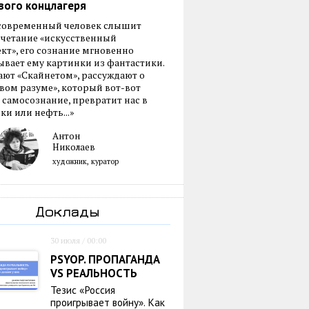
вого концлагеря
 современный человек слышит
очетание «искусственный
кт», его сознание мгновенно
вает ему картинки из фантастики.
ают «Скайнетом», рассуждают о
ом разуме», который вот-вот
 самосознание, превратит нас в
ки или нефть...»
Антон
Николаев
художник, куратор
Доклады
30 июля / 00:00
PSYOP. ПРОПАГАНДА
VS РЕАЛЬНОСТЬ
Тезис «Россия
проигрывает войну». Как