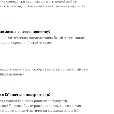
ие соперники ступили на путь новой войны,
ель Александр Цыганов. Станет ли она мировой?
ую жизнь в левую повестку?
 политических последствиях Brexit и тем, какие
 перед Европой
{
Читайте далее
}
ом, что кому в Великобритании выгодно убийство
Читайте далее
}
 в ЕС: начало полураспада?
оздавался как союз равных государств,
диной Европы без ограничительных линий для
 это формально. Фактически же входящие в ЕС