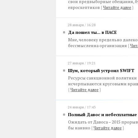
свои предвыборные обещания, бу
евроскептиков
{
Читайте далее
}
28 января / 16:28
Да пошел ты... в ПАСЕ
Мне, человеку предельно далеко
бессмысленна организация
{
Чит
27 января / 19:21
Шум, который устроил SWIFT
Ресурсы санкционной политики 
исчерпываются круговыми враще
{
Читайте далее
}
24 января / 17:43
Полный Давос и небесплатные
Ожидать от Давоса – 2015 проры
бы наивно
{
Читайте далее
}