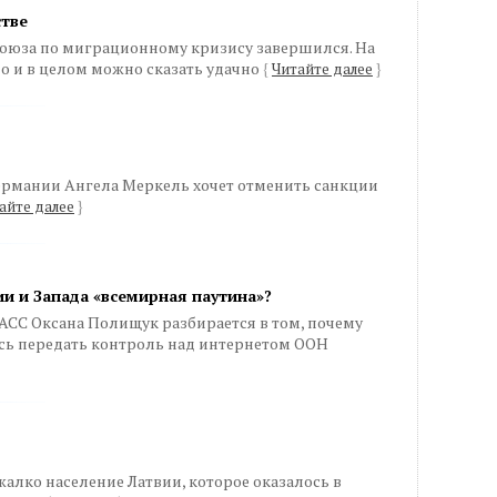
стве
оюза по миграционному кризису завершился. На
о и в целом можно сказать удачно
{
Читайте далее
}
рмании Ангела Меркель хочет отменить санкции
айте далее
}
и и Запада «всемирная паутина»?
СС Оксана Полищук разбирается в том, почему
ь передать контроль над интернетом ООН
 жалко население Латвии, которое оказалось в