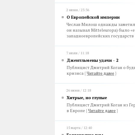
2 июня / 23:36
О Европейской империи
Чеслав Милош однажды заметил,
он называл Mitteleuropa) было 
западноевропейских государств
7 июля / 11:18
Джентльмены удачи - 2
Публицист Дмитрий Коган о буд
кризиса
{
Читайте далее
}
26 июня / 12:18
Хитрые, но глупые
Публицист Дмитрий Коган из Г
в Европе
{
Читайте далее
}
15 марта / 12:40
Голландские псы