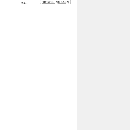
{
читать доклад
}
«э...