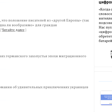
цифро
«Когда
словос
интелле
 что положение писателей из «другой Европы» (так
подсовы
«едва ли вообразимо» для граждан
Нас пуг
{
Читайте далее
}
«цифров
обретет
батарей
нях германского захолустья эпохи миграционного
ермании об удивительных приключениях украинцев