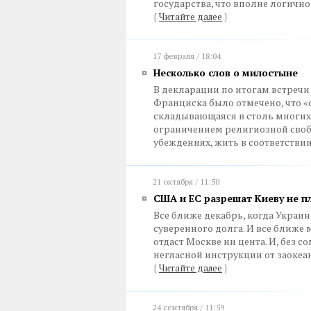
государства, что вполне логичн
{
Читайте далее
}
17 февраля / 18:04
Несколько слов о милостыне
В декларации по итогам встреч
Франциска было отмечено, что «
складывающаяся в столь многих с
ограничением религиозной свобо
убеждениях, жить в соответстви
21 октября / 11:50
США и ЕС разрешат Киеву не п
Все ближе декабрь, когда Украи
суверенного долга. И все ближе 
отдаст Москве ни цента. И, без с
негласной инструкции от заокеа
{
Читайте далее
}
24 сентября / 11:59