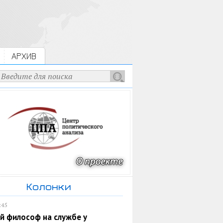
АРХИВ
Колонки
:45
й философ на службе у