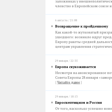
заложниках у внешнеполитическ
членство в Европейском союзе 
6 августа / 21:08
Возвращение к пройденному
Как какой-то жутковатый призра
ушедшего: возникло вдруг пред
Европу ракеты средней дальнос
центрам управления стратегич
29 января / 22:35
Европа скукоживается
Несмотря на анонсированное по
Совета Европы 28 января «замор
{
Читайте далее
}
29 января / 18:13
Евроскептицизм и Россия
От того, насколько успешно нов