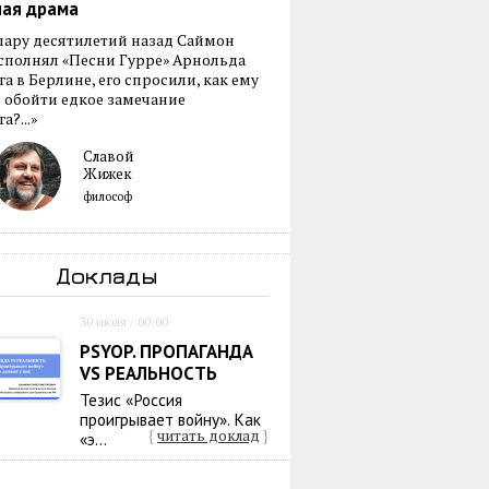
ная драма
пару десятилетий назад Саймон
сполнял «Песни Гурре» Арнольда
а в Берлине, его спросили, как ему
 обойти едкое замечание
а?...»
Славой
Жижек
философ
Доклады
30 июля / 00:00
PSYOP. ПРОПАГАНДА
VS РЕАЛЬНОСТЬ
Тезис «Россия
проигрывает войну». Как
{
читать доклад
}
«э...