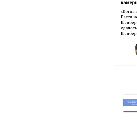
камер
«Когда 
Рэттл и
Шёнберг
удалось
Шенберг