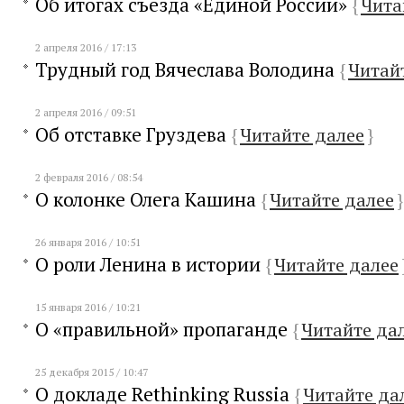
Об итогах съезда «Единой России»
{
Чита
2 апреля 2016 / 17:13
Трудный год Вячеслава Володина
{
Читай
2 апреля 2016 / 09:51
Об отставке Груздева
{
Читайте далее
}
2 февраля 2016 / 08:54
О колонке Олега Кашина
{
Читайте далее
}
26 января 2016 / 10:51
О роли Ленина в истории
{
Читайте далее
15 января 2016 / 10:21
О «правильной» пропаганде
{
Читайте да
25 декабря 2015 / 10:47
О докладе Rethinking Russia
{
Читайте да