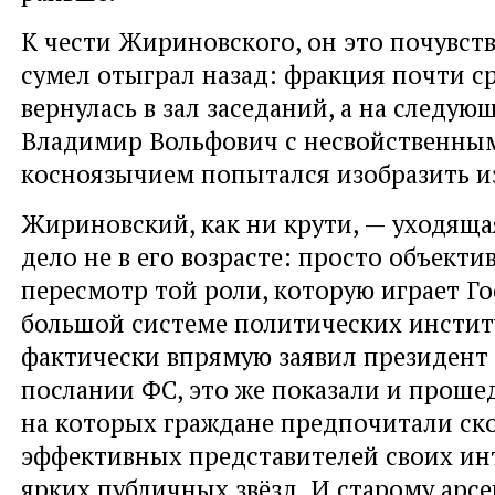
К чести Жириновского, он это почувств
сумел отыграл назад: фракция почти ср
вернулась в зал заседаний, а на следую
Владимир Вольфович с несвойственны
косноязычием попытался изобразить и
Жириновский, как ни крути, — уходяща
дело не в его возрасте: просто объекти
пересмотр той роли, которую играет Го
большой системе политических инстит
фактически впрямую заявил президент
послании ФС, это же показали и прош
на которых граждане предпочитали ск
эффективных представителей своих инт
ярких публичных звёзд. И старому арс