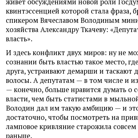
живёт обсуждениями новой роли Госду
квинтэссенцией которой стала фраза, 
спикером Вячеславом Володиным мини
хозяйства Александру Ткачеву: «Депута
власть».
И здесь конфликт двух миров: ну не м
сознании быть властью такое место, где
друга, устраивают демарши и таскают д
волосы. А депутатам — в том числе и 
— конечно, больше нравится думать о с
власти, чем быть статистами в мыльной
Володин дал им такую амбицию — и это
достаточно, чтобы посмотреть на прив
ламповое кривляние старожила совсем 
раньше.