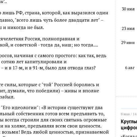
ы"..
30 июл
о лишь РФ, страна, которой, как выразился один
давно, "всего лишь чуть более двадцати лет" –
ш и никогда не был.
23 июл
ысячелетняя Россия, полноправная и
29 июн
, и советской - тогда да, наш; но тогда....
осов, начиная с самого простого: как так, ведь
 сотню лет капитулировали и
 – и в 17-м, и в 91-м, было для отвода глаз?
6 авг
 те силы, которые с "той" Россией боролись и
ит, думали, что победили) – живы и вполне
 забыл.
 "Его идеологии": «В истории существуют два
льный собственник готов всем предъявить то,
8 мая / 14
ы всегда строили для своих святынь огромные
Круглы
 на холме, предъявляя всем свои ценности.
цифро
и возьми! Ведь любой ценностью, признаваемой
«Когда