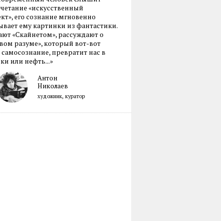
очетание «искусственный
кт», его сознание мгновенно
вает ему картинки из фантастики.
ают «Скайнетом», рассуждают о
ом разуме», который вот-вот
 самосознание, превратит нас в
ки или нефть...»
Антон
Николаев
художник, куратор