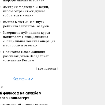
информационная война»
Дмитрий Медведев: «Нации,
чтобы сохраниться, нужно
собраться в кулак»
Вышел в свет 28-й выпуск
рейтинга депутатов Госдумы
Завершена публикация курса
политолога Павла Данилина
«Специальная военная операция
в вопросах и ответах»
Политолог Павел Данилин
рассказал, зачем Запад хочет
«отменить» Россию
{
все новости
}
Колонки
:45
й философ на службе у
вого концлагеря
 современный человек слышит