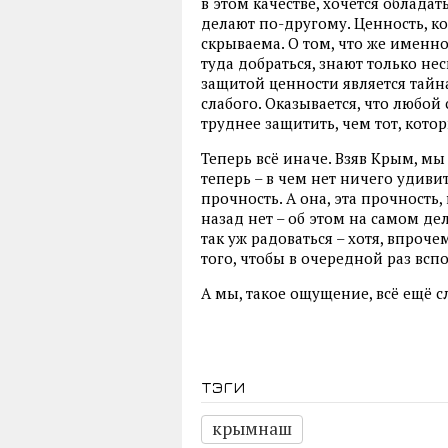
в этом качестве, хочется облада
делают по-другому. Ценность, к
скрываема. О том, что же именно
туда добраться, знают только не
защитой ценности является тайн
слабого. Оказывается, что любой
труднее защитить, чем тот, кот
Теперь всё иначе. Взяв Крым, мы 
теперь – в чем нет ничего удив
прочность. А она, эта прочность,
назад нет – об этом на самом де
так уж радоваться – хотя, впроче
того, чтобы в очередной раз всп
А мы, такое ощущение, всё ещё 
тэги
крымнаш