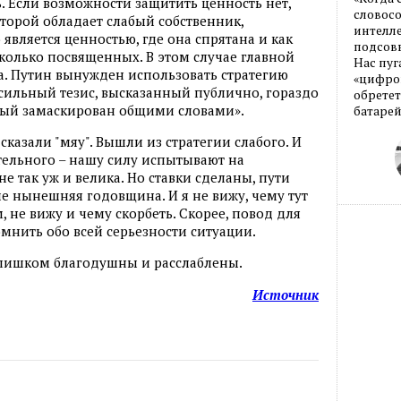
ть. Если возможности защитить ценность нет,
словос
оторой обладает слабый собственник,
интелле
 является ценностью, где она спрятана и как
подсовы
сколько посвященных. В этом случае главной
Нас пуг
а. Путин вынужден использовать стратегию
«цифров
 сильный тезис, высказанный публично, гораздо
обретет
орый замаскирован общими словами».
батарей
сказали "мяу". Вышли из стратегии слабого. И
ительного – нашу силу испытывают на
 не так уж и велика. Но ставки сделаны, пути
ле нынешняя годовщина. И я не вижу, чему тут
м, не вижу и чему скорбеть. Скорее, повод для
омнить обо всей серьезности ситуации.
слишком благодушны и расслаблены.
Источник