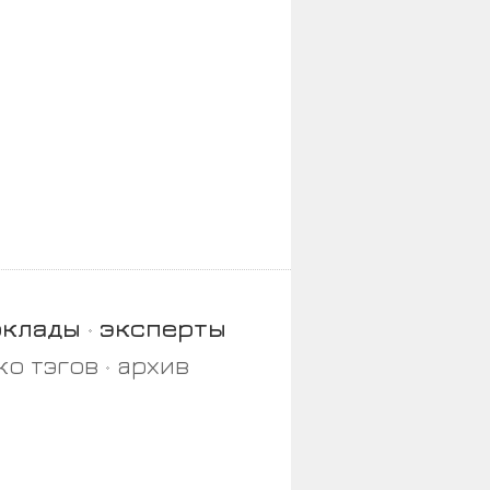
оклады
эксперты
ко тэгов
архив