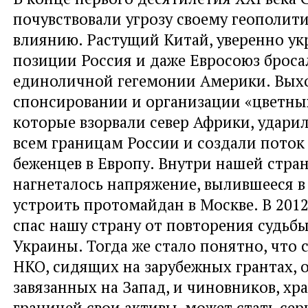
почувствовали угрозу своему геополит
влиянию. Растущий Китай, уверенно у
позиции Россия и даже Евросоюз броса
единоличной гегемонии Америки. Выхо
спонсировании и организации «цветны
которые взорвали север Африки, удари
всем границам России и создали пото
беженцев в Европу. Внутри нашей стра
нагнеталось напряжение, вылившееся 
устроить протомайдан в Москве. В 201
спас нашу страну от повторения судьб
Украины. Тогда же стало понятно, что
НКО, сидящих на зарубежных грантах, о
завязанных на Запад, и чиновников, хр
границей свои активы, может стать сер