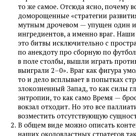
то же самое. Отсюда ясно, почему в
доморощенные «стратегии развити
мутным дрочевом — упущен один и
ингредиентов, а именно враг. Наши
это битвы исключительно с простра
по анекдоту про сборную по футбол
в поле столбы, вышли играть проти
выиграли 2–0». Враг как фигура ум
то и дело всплывает в попытках стр
злокозненный Запад, то как силы г
энтропии, то как само Время — бро
вокзал отходит. Но это все паллиа
возместить отсутствующую сущност
В общем виде можно описать конт
наших околовластных стратегов так: