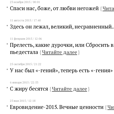
23 ноября 2015 / 00:01
Спаси нас, боже, от любви негожей
{
Чита
11 августа 2015 / 17:40
Здесь он лежал, великий, несравненны
11 февраля 2015 / 12:06
Прелесть, какие дурочки, или Сбросить 
пьедестала
{
Читайте далее
}
25 октября 2015 / 21:22
У нас был «-гений», теперь есть «-гения»
6 января 2015 / 22:53
С жиру бесятся
{
Читайте далее
}
25 мая 2015 / 12:18
Евровидение-2015. Вечные ценности
{
Чи