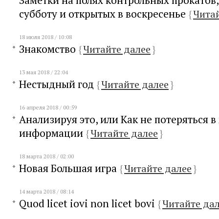
Заметки на полях контрольных прокатов,
субботу и открытых в воскресенье
{
Чита
18 июля 2018 / 10:08
Знакомство
{
Читайте далее
}
13 мая 2018 / 22:04
Нестыдный год
{
Читайте далее
}
16 апреля 2018 / 00:59
Анализируя это, или Как не потеряться в
информации
{
Читайте далее
}
18 марта 2018 / 02:00
Новая Большая игра
{
Читайте далее
}
14 марта 2018 / 08:14
Quod licet iovi non licet bovi
{
Читайте да